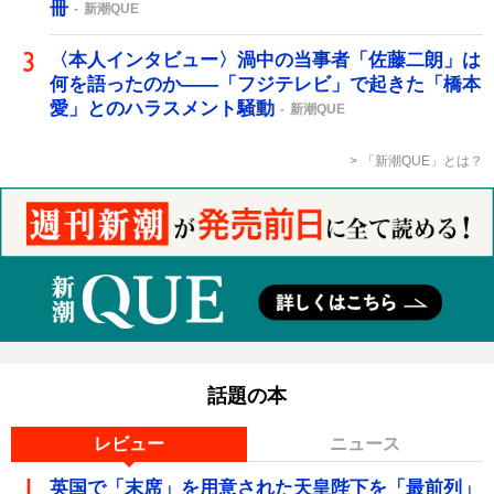
冊
新潮QUE
〈本人インタビュー〉渦中の当事者「佐藤二朗」は
何を語ったのか――「フジテレビ」で起きた「橋本
愛」とのハラスメント騒動
新潮QUE
「新潮QUE」とは？
話題の本
レビュー
ニュース
英国で「末席」を用意された天皇陛下を「最前列」