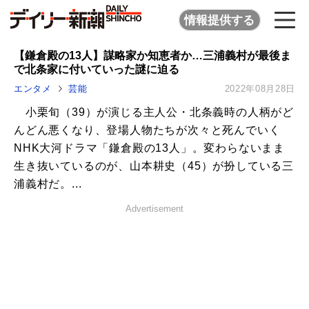
情報提供する
【鎌倉殿の13人】謀略家か知恵者か…三浦義村が最後ま
で北条家に付いていった謎に迫る
エンタメ
芸能
2022年08月28日
小栗旬（39）が演じる主人公・北条義時の人柄がど
んどん悪くなり、登場人物たちが次々と死んでいく
NHK大河ドラマ「鎌倉殿の13人」。変わらないまま
生き抜いているのが、山本耕史（45）が扮している三
浦義村だ。...
Advertisement