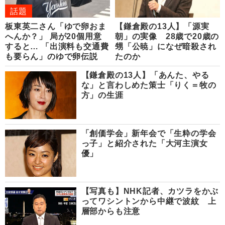
話題
板東英二さん「ゆで卵おま
【鎌倉殿の13人】「源実
へんか？」 局が20個用意
朝」の実像 28歳で20歳の
すると… 「出演料も交通費
甥「公暁」になぜ暗殺され
も要らん」のゆで卵伝説
たのか
【鎌倉殿の13人】「あんた、やる
な」と言わしめた策士「りく＝牧の
方」の生涯
「創価学会」新年会で「生粋の学会
っ子」と紹介された「大河主演女
優」
【写真も】NHK記者、カツラをかぶ
ってワシントンから中継で波紋 上
層部からも注意