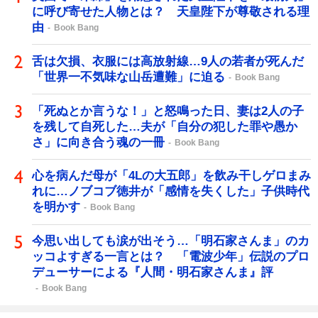
に呼び寄せた人物とは？ 天皇陛下が尊敬される理
由
Book Bang
舌は欠損、衣服には高放射線…9人の若者が死んだ
「世界一不気味な山岳遭難」に迫る
Book Bang
「死ぬとか言うな！」と怒鳴った日、妻は2人の子
を残して自死した…夫が「自分の犯した罪や愚か
さ」に向き合う魂の一冊
Book Bang
心を病んだ母が「4Lの大五郎」を飲み干しゲロまみ
れに…ノブコブ徳井が「感情を失くした」子供時代
を明かす
Book Bang
今思い出しても涙が出そう…「明石家さんま」のカ
ッコよすぎる一言とは？ 「電波少年」伝説のプロ
デューサーによる『人間・明石家さんま』評
Book Bang