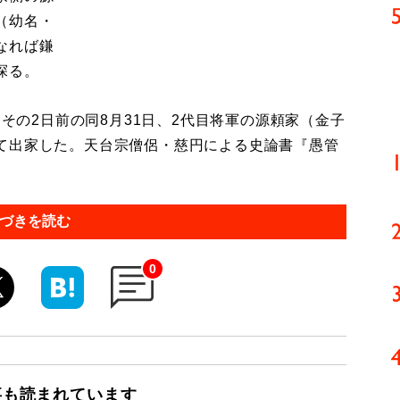
（幼名・
なれば鎌
探る。
。その2日前の同8月31日、2代目将軍の源頼家（金子
て出家した。天台宗僧侶・慈円による史論書『愚管
づきを読む
0
事も読まれています