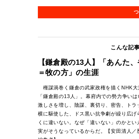
つ
こんな記
【鎌倉殿の13人】「あんた
＝牧の方」の生涯
権謀渦巻く鎌倉の武家政権を描くNHK大
「鎌倉殿の13人」。幕府内での勢力争いは
激しさを増し、陰謀、裏切り、密告、トラ
横に駆使した、ドス黒い抗争劇が繰り広げ
くに違いない。なぜ「違いない」のかとい
実がそうなっているからだ。【安田清人／