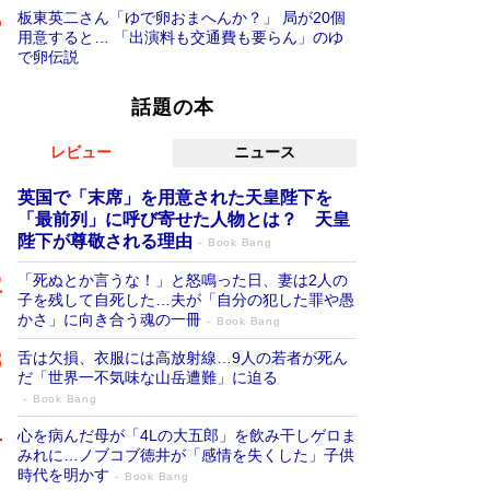
板東英二さん「ゆで卵おまへんか？」 局が20個
用意すると… 「出演料も交通費も要らん」のゆ
で卵伝説
話題の本
レビュー
ニュース
英国で「末席」を用意された天皇陛下を
「最前列」に呼び寄せた人物とは？ 天皇
陛下が尊敬される理由
Book Bang
「死ぬとか言うな！」と怒鳴った日、妻は2人の
子を残して自死した…夫が「自分の犯した罪や愚
かさ」に向き合う魂の一冊
Book Bang
舌は欠損、衣服には高放射線…9人の若者が死ん
だ「世界一不気味な山岳遭難」に迫る
Book Bang
心を病んだ母が「4Lの大五郎」を飲み干しゲロま
みれに…ノブコブ徳井が「感情を失くした」子供
時代を明かす
Book Bang