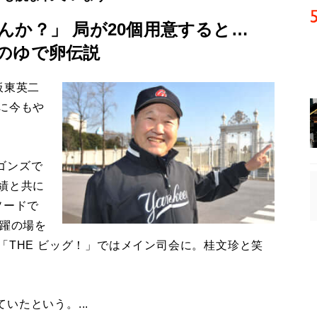
んか？」 局が20個用意すると…
のゆで卵伝説
板東英二
に今もや
ゴンズで
績と共に
ソードで
活躍の場を
「THE ビッグ！」ではメイン司会に。桂文珍と笑
たという。...