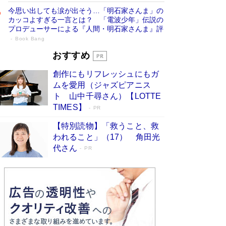
今思い出しても涙が出そう…「明石家さんま」の
カッコよすぎる一言とは？ 「電波少年」伝説の
プロデューサーによる『人間・明石家さんま』評
Book Bang
「宇宙兄弟」最終46巻がベストセラー1
おすすめ
位 宇宙開発への関心を押し上げた18年の
創作にもリフレッシュにもガ
物語に幕 特装版には「宇宙で描かれたマ
ムを愛用（ジャズピアニス
ンガ」も収録
Book Bang
ト 山中千尋さん）【LOTTE
美輪明宏 晩年の回答を集めた『ほほえんで生き
TIMES】
PR
るための人生相談』がランクイン［エンターテイ
メントベストセラー］
Book Bang
【特別読物】「救うこと、救
われること」（17） 角田光
「『火垂るの墓』は、大嘘である」原作者が抱き
代さん
続けた“自責の念”とは…「自己憐憫は描きたくな
PR
い」監督が徹底的にこだわったこと（後編） #
戦争の記憶
Book Bang
東野圭吾、伊坂幸太郎の人気シリーズ最新作どち
らも文庫化 映画化された直木賞受賞作もランク
イン［文庫ベストセラー］
Book Bang
皇室はなぜ世界から尊敬されているのか？ 「天