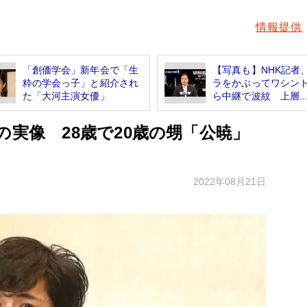
情報提供
「創価学会」新年会で「生
【写真も】NHK記者
粋の学会っ子」と紹介され
ラをかぶってワシン
た「大河主演女優」
ら中継で波紋 上層..
の実像 28歳で20歳の甥「公暁」
2022年08月21日