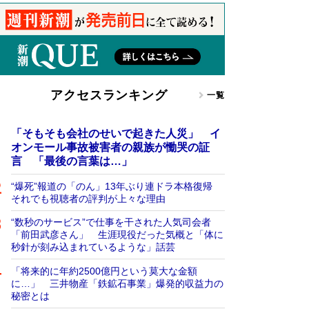
アクセスランキング
一覧
「そもそも会社のせいで起きた人災」 イ
オンモール事故被害者の親族が慟哭の証
言 「最後の言葉は…」
“爆死”報道の「のん」13年ぶり連ドラ本格復帰
それでも視聴者の評判が上々な理由
“数秒のサービス”で仕事を干された人気司会者
「前田武彦さん」 生涯現役だった気概と「体に
秒針が刻み込まれているような」話芸
「将来的に年約2500億円という莫大な金額
に…」 三井物産「鉄鉱石事業」爆発的収益力の
秘密とは