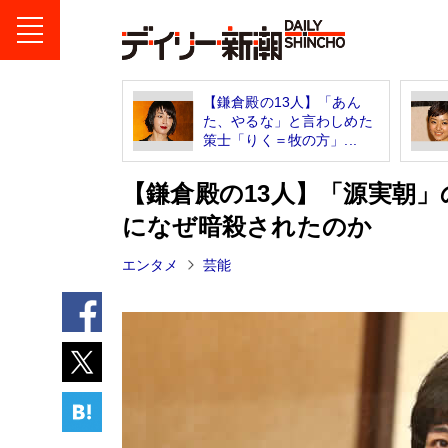
【鎌倉殿の13人】「あん
た、やるな」と言わしめた
策士「りく＝牧の方」...
【鎌倉殿の13人】「源実朝」
になぜ暗殺されたのか
エンタメ
芸能