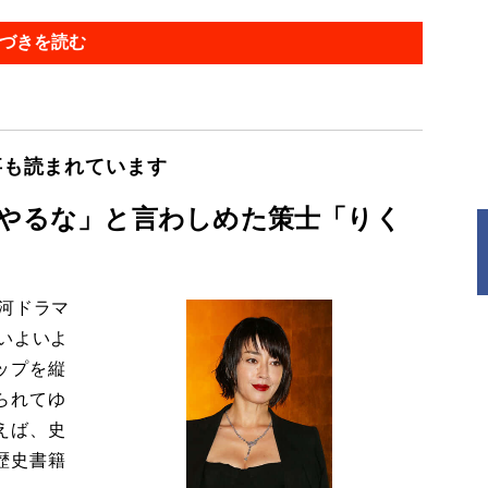
づきを読む
事も読まれています
、やるな」と言わしめた策士「りく
河ドラマ
いよいよ
ップを縦
られてゆ
えば、史
歴史書籍