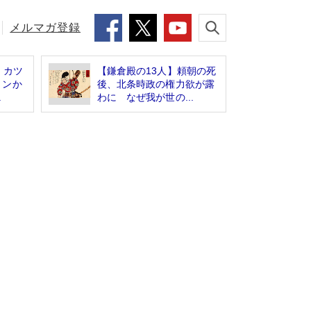
メルマガ登録
、カツ
【鎌倉殿の13人】頼朝の死
トンか
後、北条時政の権力欲が露
.
わに なぜ我が世の...