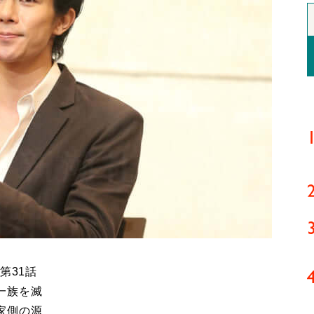
第31話
一族を滅
家側の源