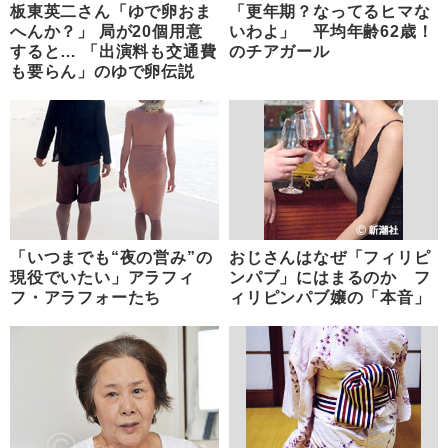
板東英二さん「ゆで卵おま
「更年期？なってるヒマな
へんか？」 局が20個用意
いわよ」 平均年齢62歳！
すると… 「出演料も交通費
のチアガール
も要らん」のゆで卵伝説
「いつまでも“夜の営み”の
おじさんはなぜ「フィリピ
現役でいたい」アラフィ
ンパブ」にはまるのか フ
フ・アラフォーたち
ィリピンパブ嬢の「本音」