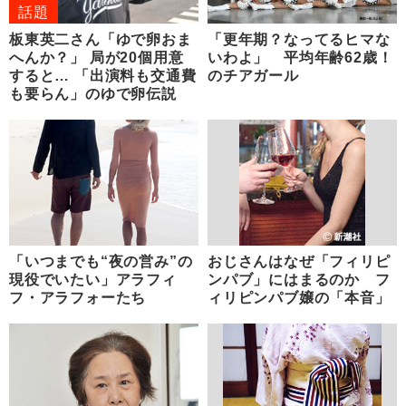
話題
板東英二さん「ゆで卵おま
「更年期？なってるヒマな
へんか？」 局が20個用意
いわよ」 平均年齢62歳！
すると… 「出演料も交通費
のチアガール
も要らん」のゆで卵伝説
「いつまでも“夜の営み”の
おじさんはなぜ「フィリピ
現役でいたい」アラフィ
ンパブ」にはまるのか フ
フ・アラフォーたち
ィリピンパブ嬢の「本音」