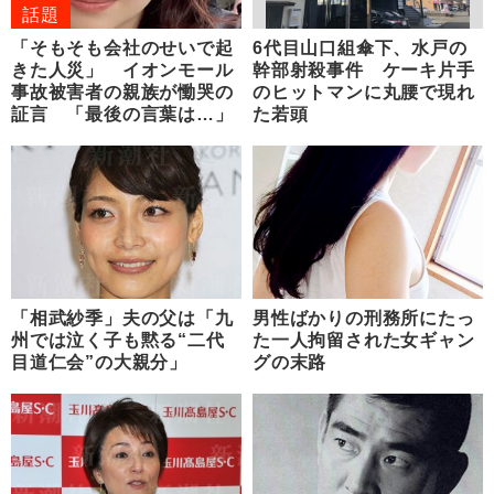
話題
「そもそも会社のせいで起
6代目山口組傘下、水戸の
きた人災」 イオンモール
幹部射殺事件 ケーキ片手
事故被害者の親族が慟哭の
のヒットマンに丸腰で現れ
証言 「最後の言葉は…」
た若頭
「相武紗季」夫の父は「九
男性ばかりの刑務所にたっ
州では泣く子も黙る“二代
た一人拘留された女ギャン
目道仁会”の大親分」
グの末路