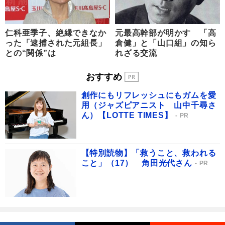
仁科亜季子、絶縁できなか
元最高幹部が明かす 「高
った「逮捕された元組長」
倉健」と「山口組」の知ら
との“関係”は
れざる交流
おすすめ
創作にもリフレッシュにもガムを愛
用（ジャズピアニスト 山中千尋さ
ん）【LOTTE TIMES】
PR
【特別読物】「救うこと、救われる
こと」（17） 角田光代さん
PR