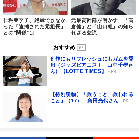
仁科亜季子、絶縁できなか
元最高幹部が明かす 「高
った「逮捕された元組長」
倉健」と「山口組」の知ら
との“関係”は
れざる交流
おすすめ
創作にもリフレッシュにもガムを愛
用（ジャズピアニスト 山中千尋さ
ん）【LOTTE TIMES】
PR
【特別読物】「救うこと、救われる
こと」（17） 角田光代さん
PR