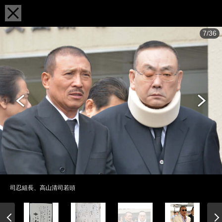
7/36
司忍組長、高山清司若頭