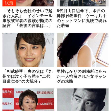
話題
「そもそも会社のせいで起
6代目山口組傘下、水戸の
きた人災」 イオンモール
幹部射殺事件 ケーキ片手
事故被害者の親族が慟哭の
のヒットマンに丸腰で現れ
証言 「最後の言葉は…」
た若頭
「相武紗季」夫の父は「九
男性ばかりの刑務所にたっ
州では泣く子も黙る“二代
た一人拘留された女ギャン
目道仁会”の大親分」
グの末路