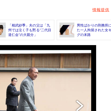
情報提供
「相武紗季」夫の父は「九
男性ばかりの刑務所
州では泣く子も黙る“二代目
た一人拘留された女
道仁会”の大親分」
グの末路