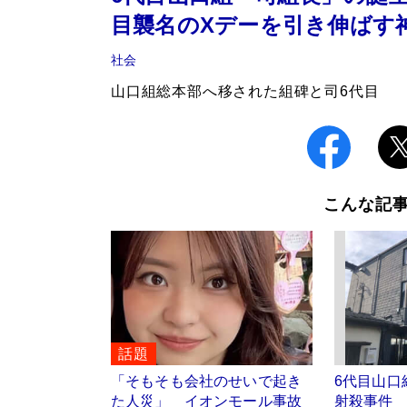
目襲名のXデーを引き伸ばす
社会
山口組総本部へ移された組碑と司6代目
こんな記
話題
「そもそも会社のせいで起き
6代目山口
た人災」 イオンモール事故
射殺事件