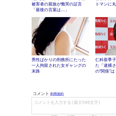
被害者の親族が慟哭の証言
トマンに
「最後の言葉は…」
男性ばかりの刑務所にたった
仁科亜季
一人拘留された女ギャングの
た「逮捕
末路
の“関係”は