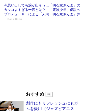
今思い出しても涙が出そう…「明石家さんま」の
カッコよすぎる一言とは？ 「電波少年」伝説の
プロデューサーによる『人間・明石家さんま』評
Book Bang
「叱って伸びるやつは、褒めたらもっと伸
びる」俳優・高嶋政伸が家族に教わっ
た“人を育てるコツ”…芸への考え方を明か
す
Book Bang
「『火垂るの墓』は、大嘘である」原作者が抱き
続けた“自責の念”とは…「自己憐憫は描きたくな
い」監督が徹底的にこだわったこと（後編） #
戦争の記憶
Book Bang
美輪明宏 晩年の回答を集めた『ほほえんで生き
るための人生相談』がランクイン［エンターテイ
メントベストセラー］
Book Bang
「宇宙兄弟」最終46巻がベストセラー1位 宇宙
おすすめ
開発への関心を押し上げた18年の物語に幕 特装
版には「宇宙で描かれたマンガ」も収録
創作にもリフレッシュにもガ
Book Bang
ムを愛用（ジャズピアニス