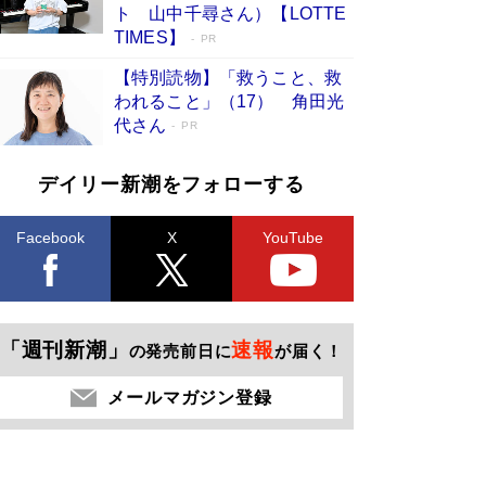
「不意に涙が出そうに…」高嶋政伸が明かし
ト 山中千尋さん）【LOTTE
た“13歳の娘を暴行する役”への葛藤 インティマ
TIMES】
PR
シーコーディネーターに支えられたNHK『大奥』
の裏側
Book Bang
【特別読物】「救うこと、救
われること」（17） 角田光
代さん
PR
デイリー新潮をフォローする
Facebook
X
YouTube
「週刊新潮」
速報
の発売前日に
が届く！
メールマガジン登録