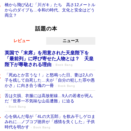
橋から飛び込む「川ガキ」たち 高さ12メートル
からのダイブも…令和の時代、文化と安全はどう
両立？
話題の本
レビュー
ニュース
英国で「末席」を用意された天皇陛下を
「最前列」に呼び寄せた人物とは？ 天皇
陛下が尊敬される理由
Book Bang
「死ぬとか言うな！」と怒鳴った日、妻は2人の
子を残して自死した…夫が「自分の犯した罪や愚
かさ」に向き合う魂の一冊
Book Bang
舌は欠損、衣服には高放射線…9人の若者が死ん
だ「世界一不気味な山岳遭難」に迫る
Book Bang
心を病んだ母が「4Lの大五郎」を飲み干しゲロま
みれに…ノブコブ徳井が「感情を失くした」子供
時代を明かす
Book Bang