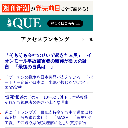
アクセスランキング
一覧
「そもそも会社のせいで起きた人災」 イ
オンモール事故被害者の親族が慟哭の証
言 「最後の言葉は…」
「プーチンの戦争を日本製品が支えている」「パ
ートナー企業が日本に」米紙が報じた“スパイ天
国”の実態
“爆死”報道の「のん」13年ぶり連ドラ本格復帰
それでも視聴者の評判が上々な理由
遂に「トランプ氏」最低支持率でも中間選挙は接
戦予想…分断進む米社会、「MAGA」「民主社会
主義」の共通点は“政策理解に乏しい支持者”か