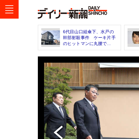
6代目山口組傘下、水戸の
幹部射殺事件 ケーキ片手
のヒットマンに丸腰で...