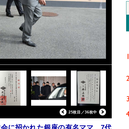
25枚目／36枚中
生会に招かれた銀座の有名ママ 7代