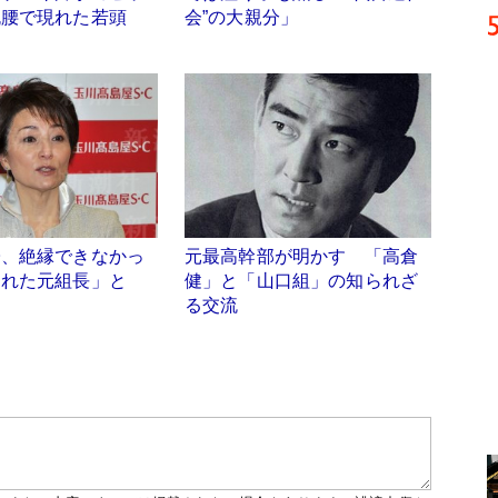
丸腰で現れた若頭
会”の大親分」
子、絶縁できなかっ
元最高幹部が明かす 「高倉
された元組長」と
健」と「山口組」の知られざ
る交流