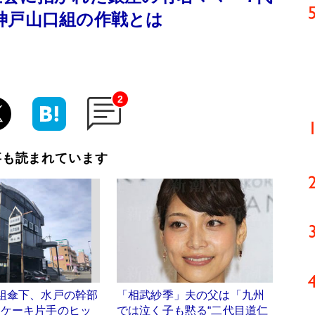
神戸山口組の作戦とは
2
事も読まれています
組傘下、水戸の幹部
「相武紗季」夫の父は「九州
 ケーキ片手のヒッ
では泣く子も黙る“二代目道仁