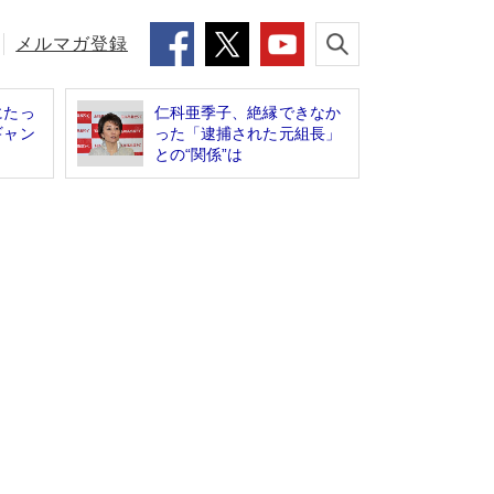
メルマガ登録
にたっ
仁科亜季子、絶縁できなか
ギャン
った「逮捕された元組長」
との“関係”は