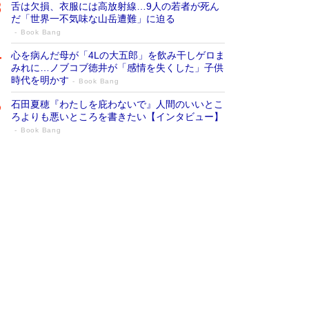
舌は欠損、衣服には高放射線…9人の若者が死ん
だ「世界一不気味な山岳遭難」に迫る
Book Bang
心を病んだ母が「4Lの大五郎」を飲み干しゲロま
みれに…ノブコブ徳井が「感情を失くした」子供
時代を明かす
Book Bang
石田夏穂『わたしを庇わないで』人間のいいとこ
ろよりも悪いところを書きたい【インタビュー】
Book Bang
73歳でも働くしかない 「老後レス時代」
に交通誘導員の独白が話題
Book Bang
「なんで？ そんな馬鹿な……」90歳になった作
家・阿刀田高さんが、ひとり暮らしの生活を明か
す
Book Bang
追悼・東野圭吾さん 週間ベストセラーランキン
グに『容疑者Xの献身』『白夜行』など代表作が
並ぶ［文庫ベストセラー］
Book Bang
和田秀樹の70代、80代向け新書がベスト3を独
占 上半期1位にも選出［新書ベストセラー］