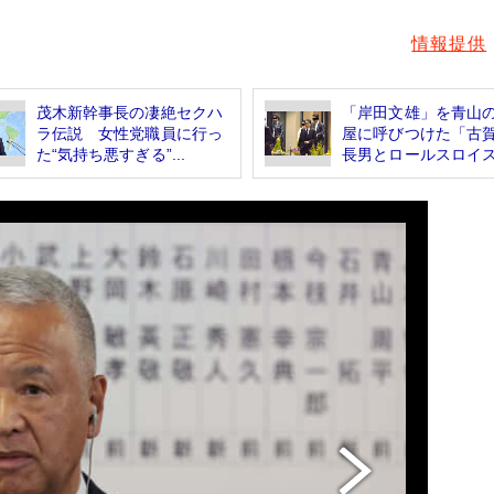
情報提供
茂木新幹事長の凄絶セクハ
「岸田文雄」を青山
ラ伝説 女性党職員に行っ
屋に呼びつけた「古
た“気持ち悪すぎる”...
長男とロールスロイ