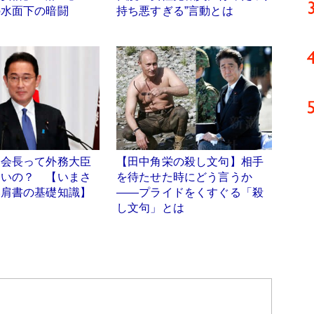
の水面下の暗闘
持ち悪すぎる”言動とは
調会長って外務大臣
【田中角栄の殺し文句】相手
ラいの？ 【いまさ
を待たせた時にどう言うか
い肩書の基礎知識】
――プライドをくすぐる「殺
し文句」とは