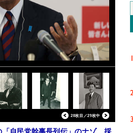
28枚目／29枚中
超の「自民党幹事長列伝」のナゾ 採