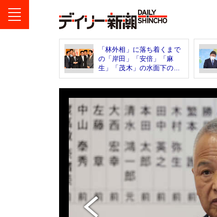
「林外相」に落ち着くまで
の「岸田」「安倍」「麻
生」「茂木」の水面下の...