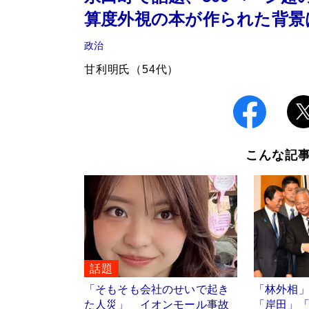
算度外視の本が作られた背景
政治
甘利明氏（54代）
こんな記
話題
「そもそも会社のせいで起き
「林外相
た人災」 イオンモール事故
「岸田」