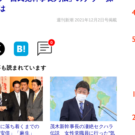
は
週刊新潮 2021年12月2日号掲載
0
事も読まれています
」に落ち着くまでの
茂木新幹事長の凄絶セクハラ
「安倍」「麻生」
伝説 女性党職員に行った“気