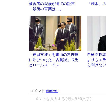
被害者の親族が慟哭の証言
「茂木」
「最後の言葉は…」
「岸田文雄」を青山の料理屋
自民党政
に呼びつけた「古賀誠」長男
よりもエ
とロールスロイス
ら聞けな