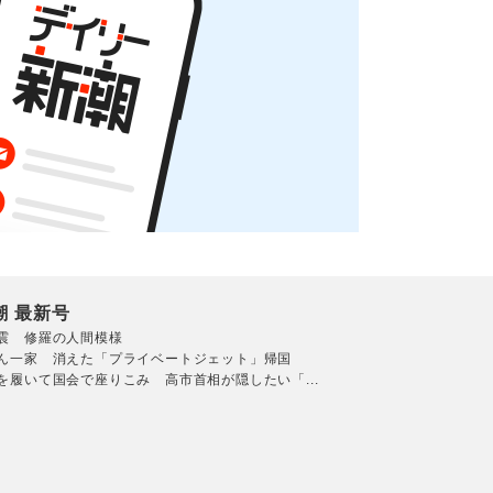
潮 最新号
震 修羅の人間模様
ん一家 消えた「プライベートジェット」帰国
を履いて国会で座りこみ 高市首相が隠したい「...