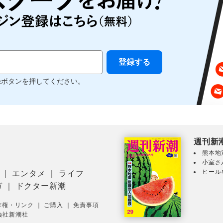
録ボタンを押してください。
週刊新
熊本地
小室さ
ヒール
｜
エンタメ
｜
ライフ
ガ
｜
ドクター新潮
作権・リンク
｜
ご購入
｜
免責事項
会社新潮社