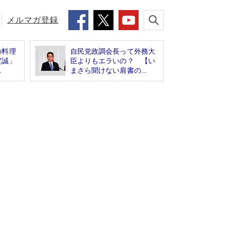
メルマガ登録
の料理
自民党政調会長って外務大
賀誠」
臣よりもエラいの？ 【い
ス
まさら聞けない肩書の...