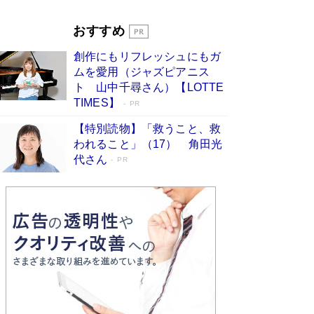
Book Bang
「『火垂るの墓』は、大嘘である」原作者が抱き
おすすめ
続けた“自責の念”とは…「自己憐憫は描きたくな
い」監督が徹底的にこだわったこと（後編） #
創作にもリフレッシュにもガ
戦争の記憶
Book Bang
ムを愛用（ジャズピアニス
ト 山中千尋さん）【LOTTE
TIMES】
PR
【特別読物】「救うこと、救
われること」（17） 角田光
代さん
PR