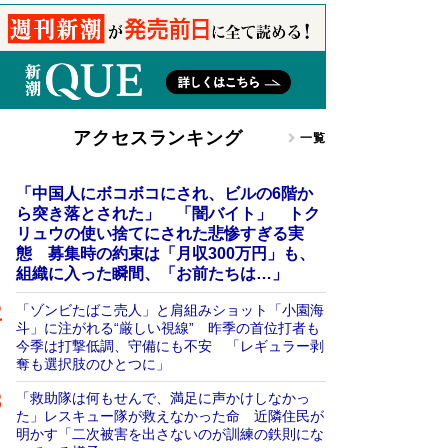
アクセスランキング
一覧
「中国人にボコボコにされ、ビルの6階か
ら突き落とされた」 「闇バイト」 トク
リュウの使い捨てにされた悲惨すぎる実
態 募集時の約束は「月収300万円」も、
組織に入った瞬間、「お前たちは…」
「ゾンビたばこ売人」と肩組みショット「小園海
斗」に注がれる“厳しい視線” 昨季の首位打者も
今季は打撃低調、守備にも不安 「レギュラー剥
奪も選択肢のひとつに」
「救助隊は何もせんで、満足に声かけしなかっ
た」レスキュー隊が救えなかった命 近隣住民が
明かす「二次被害を出さないのが訓練の鉄則にな