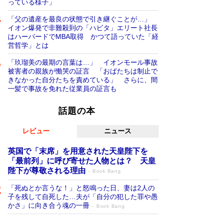
っている様子」
「父の遺産を最良の状態で引き継ぐことが…」
イオン爆発で非難殺到の「ハビタ」エリート社長
はハーバードでMBA取得 かつて語っていた「経
営哲学」とは
「玖瑠美の最期の言葉は…」 イオンモール事故
被害者の親族が慟哭の証言 「おばたちは制止で
きなかった自分たちを責めている」 さらに、間
一髪で事故を免れた従業員の証言も
話題の本
レビュー
ニュース
英国で「末席」を用意された天皇陛下を
「最前列」に呼び寄せた人物とは？ 天皇
陛下が尊敬される理由
Book Bang
「死ぬとか言うな！」と怒鳴った日、妻は2人の
子を残して自死した…夫が「自分の犯した罪や愚
かさ」に向き合う魂の一冊
Book Bang