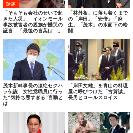
話題
「そもそも会社のせいで起
「林外相」に落ち着くまで
きた人災」 イオンモール
の「岸田」「安倍」「麻
事故被害者の親族が慟哭の
生」「茂木」の水面下の暗
証言 「最後の言葉は…」
闘
茂木新幹事長の凄絶セクハ
「岸田文雄」を青山の料理
ラ伝説 女性党職員に行っ
屋に呼びつけた「古賀誠」
た“気持ち悪すぎる”言動と
長男とロールスロイス
は