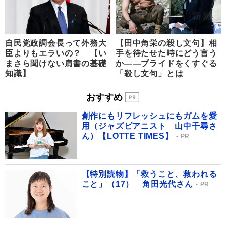
自民党政調会長って外務大
【田中角栄の殺し文句】相
臣よりもエラいの？ 【い
手を待たせた時にどう言う
まさら聞けない肩書の基礎
か――プライドをくすぐる
知識】
「殺し文句」とは
おすすめ
創作にもリフレッシュにもガムを愛
用（ジャズピアニスト 山中千尋さ
ん）【LOTTE TIMES】
PR
【特別読物】「救うこと、救われる
こと」（17） 角田光代さん
PR