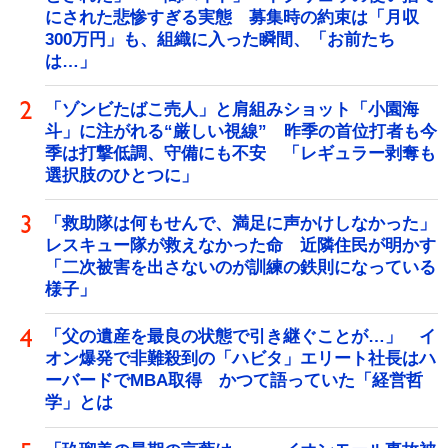
にされた悲惨すぎる実態 募集時の約束は「月収
300万円」も、組織に入った瞬間、「お前たち
は…」
「ゾンビたばこ売人」と肩組みショット「小園海
斗」に注がれる“厳しい視線” 昨季の首位打者も今
季は打撃低調、守備にも不安 「レギュラー剥奪も
選択肢のひとつに」
「救助隊は何もせんで、満足に声かけしなかった」
レスキュー隊が救えなかった命 近隣住民が明かす
「二次被害を出さないのが訓練の鉄則になっている
様子」
「父の遺産を最良の状態で引き継ぐことが…」 イ
オン爆発で非難殺到の「ハビタ」エリート社長はハ
ーバードでMBA取得 かつて語っていた「経営哲
学」とは