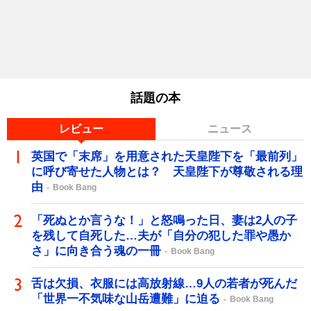
話題の本
レビュー
ニュース
英国で「末席」を用意された天皇陛下を「最前列」
に呼び寄せた人物とは？ 天皇陛下が尊敬される理
由
Book Bang
「死ぬとか言うな！」と怒鳴った日、妻は2人の子
を残して自死した…夫が「自分の犯した罪や愚か
さ」に向き合う魂の一冊
Book Bang
舌は欠損、衣服には高放射線…9人の若者が死んだ
「世界一不気味な山岳遭難」に迫る
Book Bang