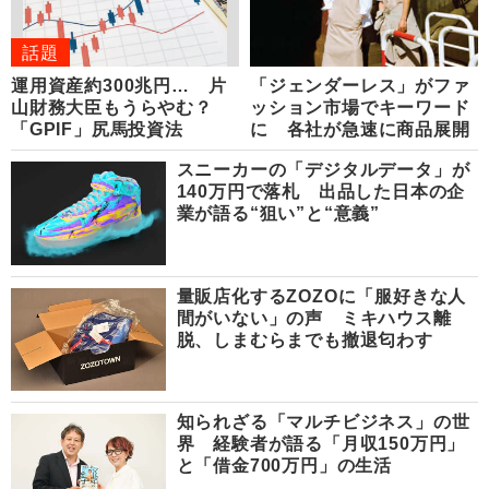
話題
運用資産約300兆円… 片
「ジェンダーレス」がファ
山財務大臣もうらやむ？
ッション市場でキーワード
「GPIF」尻馬投資法
に 各社が急速に商品展開
スニーカーの「デジタルデータ」が
140万円で落札 出品した日本の企
業が語る“狙い”と“意義”
量販店化するZOZOに「服好きな人
間がいない」の声 ミキハウス離
脱、しまむらまでも撤退匂わす
知られざる「マルチビジネス」の世
界 経験者が語る「月収150万円」
と「借金700万円」の生活