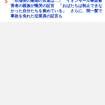
「玖瑠美の最期の言葉は…」 イオンモール事故被
害者の親族が慟哭の証言 「おばたちは制止できな
かった自分たちを責めている」 さらに、間一髪で
事故を免れた従業員の証言も