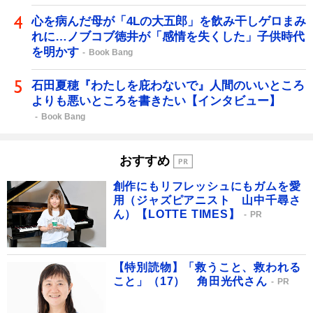
心を病んだ母が「4Lの大五郎」を飲み干しゲロまみ
れに…ノブコブ徳井が「感情を失くした」子供時代
を明かす
Book Bang
石田夏穂『わたしを庇わないで』人間のいいところ
よりも悪いところを書きたい【インタビュー】
Book Bang
おすすめ
創作にもリフレッシュにもガムを愛
用（ジャズピアニスト 山中千尋さ
ん）【LOTTE TIMES】
PR
【特別読物】「救うこと、救われる
こと」（17） 角田光代さん
PR