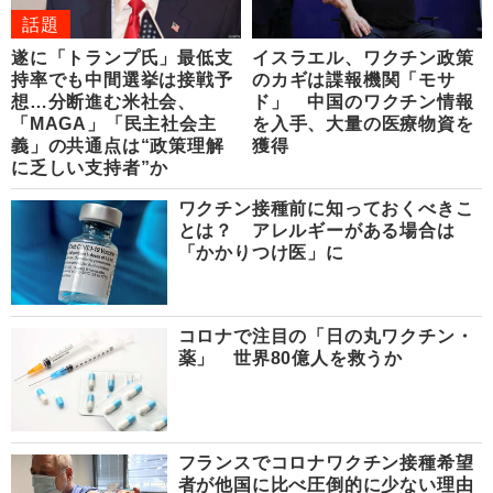
話題
遂に「トランプ氏」最低支
イスラエル、ワクチン政策
持率でも中間選挙は接戦予
のカギは諜報機関「モサ
想…分断進む米社会、
ド」 中国のワクチン情報
「MAGA」「民主社会主
を入手、大量の医療物資を
義」の共通点は“政策理解
獲得
に乏しい支持者”か
ワクチン接種前に知っておくべきこ
とは？ アレルギーがある場合は
「かかりつけ医」に
コロナで注目の「日の丸ワクチン・
薬」 世界80億人を救うか
フランスでコロナワクチン接種希望
者が他国に比べ圧倒的に少ない理由