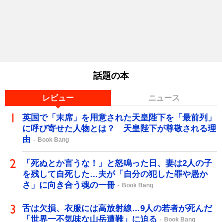
話題の本
レビュー
ニュース
英国で「末席」を用意された天皇陛下を「最前列」
に呼び寄せた人物とは？ 天皇陛下が尊敬される理
由
Book Bang
「死ぬとか言うな！」と怒鳴った日、妻は2人の子
を残して自死した…夫が「自分の犯した罪や愚か
さ」に向き合う魂の一冊
Book Bang
舌は欠損、衣服には高放射線…9人の若者が死んだ
「世界一不気味な山岳遭難」に迫る
Book Bang