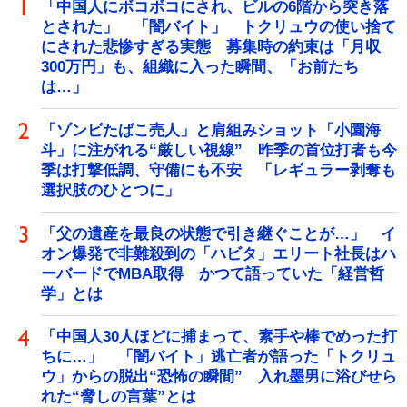
「中国人にボコボコにされ、ビルの6階から突き落
とされた」 「闇バイト」 トクリュウの使い捨て
にされた悲惨すぎる実態 募集時の約束は「月収
300万円」も、組織に入った瞬間、「お前たち
は…」
「ゾンビたばこ売人」と肩組みショット「小園海
斗」に注がれる“厳しい視線” 昨季の首位打者も今
季は打撃低調、守備にも不安 「レギュラー剥奪も
選択肢のひとつに」
「父の遺産を最良の状態で引き継ぐことが…」 イ
オン爆発で非難殺到の「ハビタ」エリート社長はハ
ーバードでMBA取得 かつて語っていた「経営哲
学」とは
「中国人30人ほどに捕まって、素手や棒でめった打
ちに…」 「闇バイト」逃亡者が語った「トクリュ
ウ」からの脱出“恐怖の瞬間” 入れ墨男に浴びせら
れた“脅しの言葉”とは