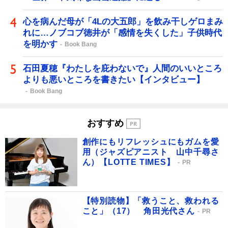
心を病んだ母が「4Lの大五郎」を飲み干しゲロまみ
れに…ノブコブ徳井が「感情を失くした」子供時代
を明かす
Book Bang
石田夏穂『わたしを庇わないで』人間のいいところ
よりも悪いところを書きたい【インタビュー】
Book Bang
おすすめ
創作にもリフレッシュにもガムを愛
用（ジャズピアニスト 山中千尋さ
ん）【LOTTE TIMES】
PR
【特別読物】「救うこと、救われる
こと」（17） 角田光代さん
PR