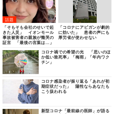
話題
「そもそも会社のせいで起
「コロナにアビガンが劇的
きた人災」 イオンモール
に効いた」 患者の声にも
事故被害者の親族が慟哭の
厚労省が使わせない
証言 「最後の言葉は…」
コロナ禍での希望の光 「思いのほ
か低い致死率」「梅雨」「年内ワク
チン」
コロナ感染者が振り返る「あれが初
期症状だった」 陽性ならあなたも
こう扱われる
新型コロナ「最前線の医師」が語る