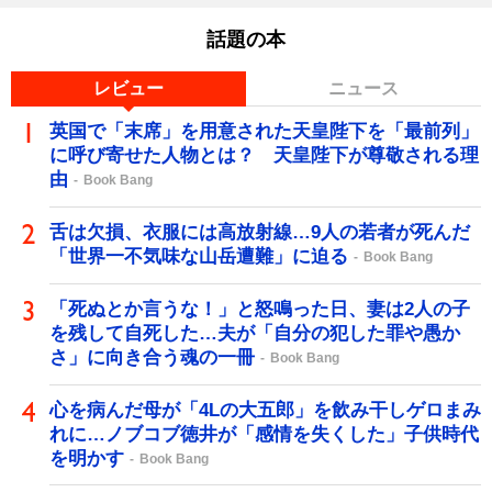
話題の本
レビュー
ニュース
英国で「末席」を用意された天皇陛下を「最前列」
に呼び寄せた人物とは？ 天皇陛下が尊敬される理
由
Book Bang
舌は欠損、衣服には高放射線…9人の若者が死んだ
「世界一不気味な山岳遭難」に迫る
Book Bang
「死ぬとか言うな！」と怒鳴った日、妻は2人の子
を残して自死した…夫が「自分の犯した罪や愚か
さ」に向き合う魂の一冊
Book Bang
心を病んだ母が「4Lの大五郎」を飲み干しゲロまみ
れに…ノブコブ徳井が「感情を失くした」子供時代
を明かす
Book Bang