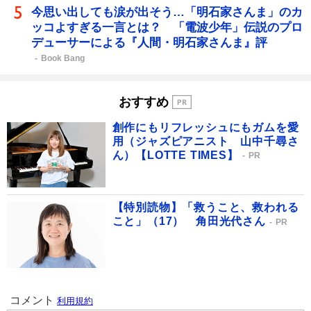
今思い出しても涙が出そう…「明石家さんま」のカ
ッコよすぎる一言とは？ 「電波少年」伝説のプロ
デューサーによる『人間・明石家さんま』評
Book Bang
おすすめ
創作にもリフレッシュにもガムを愛
用（ジャズピアニスト 山中千尋さ
ん）【LOTTE TIMES】
PR
【特別読物】「救うこと、救われる
こと」（17） 角田光代さん
PR