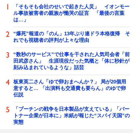
「そもそも会社のせいで起きた人災」 イオンモー
ル事故被害者の親族が慟哭の証言 「最後の言葉
は…」
“爆死”報道の「のん」13年ぶり連ドラ本格復帰 そ
れでも視聴者の評判が上々な理由
“数秒のサービス”で仕事を干された人気司会者「前
田武彦さん」 生涯現役だった気概と「体に秒針が
刻み込まれているような」話芸
板東英二さん「ゆで卵おまへんか？」 局が20個用
意すると… 「出演料も交通費も要らん」のゆで卵
伝説
「プーチンの戦争を日本製品が支えている」「パー
トナー企業が日本に」米紙が報じた“スパイ天国”の
実態