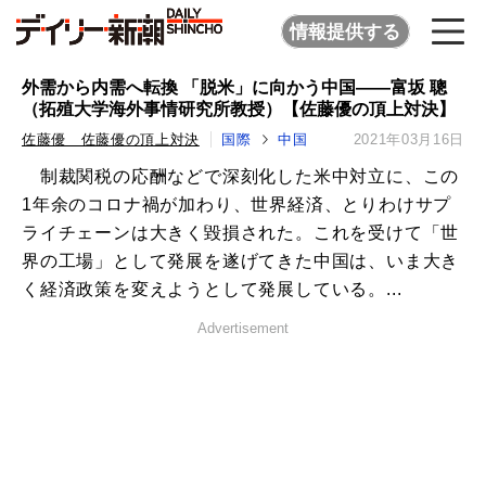
情報提供する
外需から内需へ転換 「脱米」に向かう中国――富坂 聰
（拓殖大学海外事情研究所教授）【佐藤優の頂上対決】
佐藤優 佐藤優の頂上対決
国際
中国
2021年03月16日
制裁関税の応酬などで深刻化した米中対立に、この
1年余のコロナ禍が加わり、世界経済、とりわけサプ
ライチェーンは大きく毀損された。これを受けて「世
界の工場」として発展を遂げてきた中国は、いま大き
く経済政策を変えようとして発展している。...
Advertisement