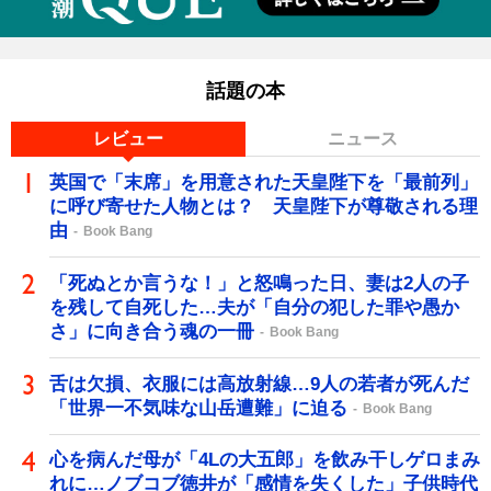
話題の本
レビュー
ニュース
英国で「末席」を用意された天皇陛下を「最前列」
に呼び寄せた人物とは？ 天皇陛下が尊敬される理
由
Book Bang
「死ぬとか言うな！」と怒鳴った日、妻は2人の子
を残して自死した…夫が「自分の犯した罪や愚か
さ」に向き合う魂の一冊
Book Bang
舌は欠損、衣服には高放射線…9人の若者が死んだ
「世界一不気味な山岳遭難」に迫る
Book Bang
心を病んだ母が「4Lの大五郎」を飲み干しゲロまみ
れに…ノブコブ徳井が「感情を失くした」子供時代