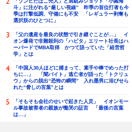
「ゾンビたばこ売人」と肩組みショット「小園海
斗」に注がれる“厳しい視線” 昨季の首位打者も今
季は打撃低調、守備にも不安 「レギュラー剥奪も
選択肢のひとつに」
「父の遺産を最良の状態で引き継ぐことが…」 イ
オン爆発で非難殺到の「ハビタ」エリート社長はハ
ーバードでMBA取得 かつて語っていた「経営哲
学」とは
「中国人30人ほどに捕まって、素手や棒でめった打
ちに…」 「闇バイト」逃亡者が語った「トクリュ
ウ」からの脱出“恐怖の瞬間” 入れ墨男に浴びせら
れた“脅しの言葉”とは
「そもそも会社のせいで起きた人災」 イオンモー
ル事故被害者の親族が慟哭の証言 「最後の言葉
は…」