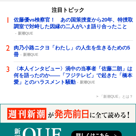
注目トピック
佐藤優vs検察官！ あの国策捜査から20年、特捜取
調室で対峙した因縁の二人がいま語り合ったこと
新潮QUE
肉乃小路ニクヨ「わたし」の人生を生きるための5
冊
新潮QUE
〈本人インタビュー〉渦中の当事者「佐藤二朗」は
何を語ったのか――「フジテレビ」で起きた「橋本
愛」とのハラスメント騒動
新潮QUE
「新潮QUE」とは？