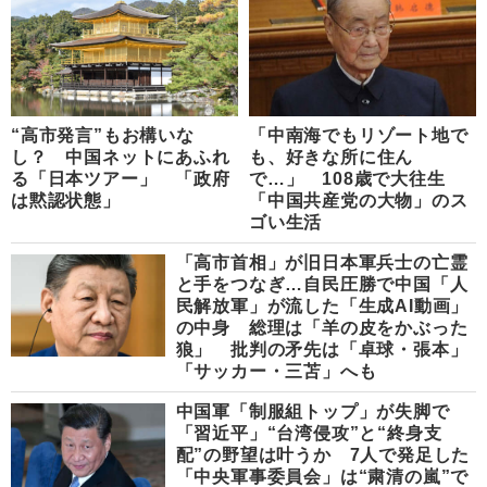
“高市発言”もお構いな
「中南海でもリゾート地で
し？ 中国ネットにあふれ
も、好きな所に住ん
る「日本ツアー」 「政府
で…」 108歳で大往生
は黙認状態」
「中国共産党の大物」のス
ゴい生活
「高市首相」が旧日本軍兵士の亡霊
と手をつなぎ…自民圧勝で中国「人
民解放軍」が流した「生成AI動画」
の中身 総理は「羊の皮をかぶった
狼」 批判の矛先は「卓球・張本」
「サッカー・三苫」へも
中国軍「制服組トップ」が失脚で
「習近平」“台湾侵攻”と“終身支
配”の野望は叶うか 7人で発足した
「中央軍事委員会」は“粛清の嵐”で