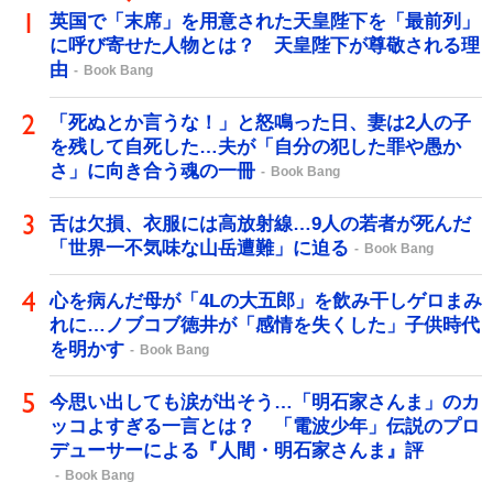
英国で「末席」を用意された天皇陛下を「最前列」
に呼び寄せた人物とは？ 天皇陛下が尊敬される理
由
Book Bang
「死ぬとか言うな！」と怒鳴った日、妻は2人の子
を残して自死した…夫が「自分の犯した罪や愚か
さ」に向き合う魂の一冊
Book Bang
舌は欠損、衣服には高放射線…9人の若者が死んだ
「世界一不気味な山岳遭難」に迫る
Book Bang
心を病んだ母が「4Lの大五郎」を飲み干しゲロまみ
れに…ノブコブ徳井が「感情を失くした」子供時代
を明かす
Book Bang
今思い出しても涙が出そう…「明石家さんま」のカ
ッコよすぎる一言とは？ 「電波少年」伝説のプロ
デューサーによる『人間・明石家さんま』評
Book Bang