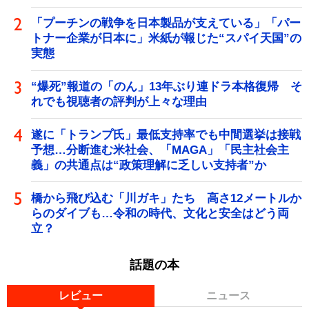
「プーチンの戦争を日本製品が支えている」「パー
トナー企業が日本に」米紙が報じた“スパイ天国”の
実態
“爆死”報道の「のん」13年ぶり連ドラ本格復帰 そ
れでも視聴者の評判が上々な理由
遂に「トランプ氏」最低支持率でも中間選挙は接戦
予想…分断進む米社会、「MAGA」「民主社会主
義」の共通点は“政策理解に乏しい支持者”か
橋から飛び込む「川ガキ」たち 高さ12メートルか
らのダイブも…令和の時代、文化と安全はどう両
立？
話題の本
レビュー
ニュース