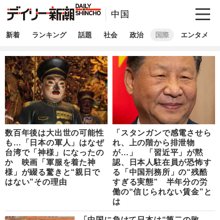
中国
新着
ランキング
話題
社会
政治
国際
エンタメ
数百年後は大出世の可能性
「スタンガンで感電させら
も…「日本の軍人」はなぜ
れ、上の階から排泄物
台湾で「神様」になったの
が…」 「習近平」が黙
か 映画「軍服を着た神
認、日本人駐在員が恐怖す
様」が綴る驚きと“親日で
る「中国刑務所」の“残酷
はない”その理由
すぎる実態” 半年分の労
働の“信じられない賃金”と
は
「中国に負けて日本は“第二の敗