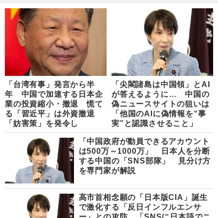
「台湾有事」発言から半
「尖閣諸島は中国領」とAI
年 中国で加速する日本企
が答えるように… 中国の
業の投資縮小・撤退 慌て
偽ニュースサイトの狙いは
る「習近平」は外資撤退
「他国のAIに偽情報を“事
「妨害策」を発令し
実”と認識させること」
「中国政府が動員できるアカウント
は500万～1000万」 日本人を分断
する中国の「SNS部隊」 見分け方
を専門家が解説
高市首相念願の「日本版CIA」誕生
で激化する「反日インフルエンサ
ー」との攻防 「SNSに日本語でニ