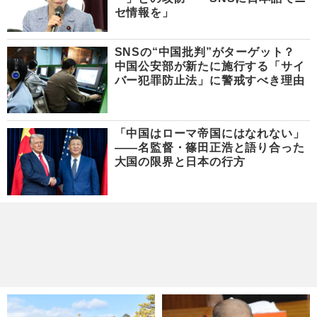
セ情報を」
SNSの“中国批判”がターゲット？
中国公安部が新たに施行する「サイ
バー犯罪防止法」に警戒すべき理由
「中国はローマ帝国にはなれない」
――名監督・篠田正浩と語り合った
大国の限界と日本の行方