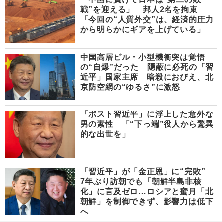
戦”を迎える」 邦人2名を拘束
「今回の“人質外交”は、経済的圧力
から明らかにギアを上げている」
中国高層ビル・小型機衝突は覚悟
の“自爆”だった 隠蔽に必死の「習
近平」国家主席 暗殺におびえ、北
京防空網の“ゆるさ”に激怒
「ポスト習近平」に浮上した意外な
男の素性 「“下っ端”役人から驚異
的な出世を」
「習近平」が「金正恩」に“完敗”
7年ぶり訪朝でも「朝鮮半島非核
化」に言及ゼロ…ロシアと蜜月「北
朝鮮」を制御できず、影響力は低下
へ