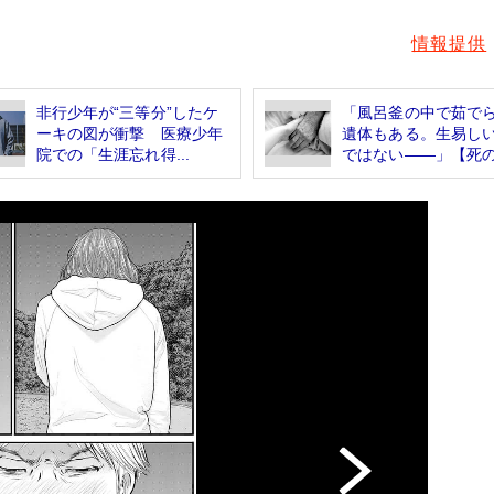
情報提供
非行少年が“三等分”したケ
「風呂釜の中で茹で
ーキの図が衝撃 医療少年
遺体もある。生易し
院での「生涯忘れ得...
ではない――」【死の.