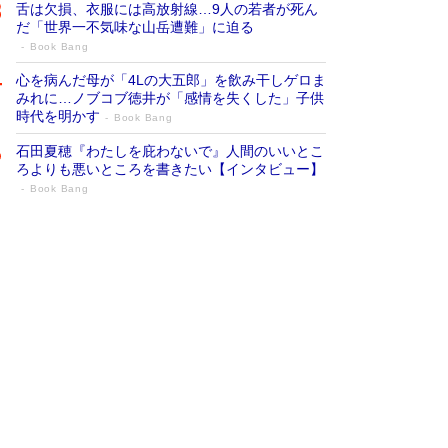
舌は欠損、衣服には高放射線…9人の若者が死ん
だ「世界一不気味な山岳遭難」に迫る
Book Bang
心を病んだ母が「4Lの大五郎」を飲み干しゲロま
みれに…ノブコブ徳井が「感情を失くした」子供
時代を明かす
Book Bang
石田夏穂『わたしを庇わないで』人間のいいとこ
ろよりも悪いところを書きたい【インタビュー】
Book Bang
73歳でも働くしかない 「老後レス時代」
に交通誘導員の独白が話題
Book Bang
「なんで？ そんな馬鹿な……」90歳になった作
家・阿刀田高さんが、ひとり暮らしの生活を明か
す
Book Bang
追悼・東野圭吾さん 週間ベストセラーランキン
グに『容疑者Xの献身』『白夜行』など代表作が
並ぶ［文庫ベストセラー］
Book Bang
和田秀樹の70代、80代向け新書がベスト3を独
占 上半期1位にも選出［新書ベストセラー］