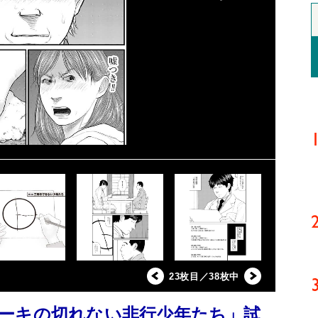
23枚目／38枚中
ーキの切れない非行少年たち」試