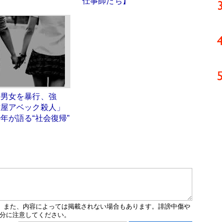
仕事師たち】
の男女を暴行、強
古屋アベック殺人」
年が語る“社会復帰”