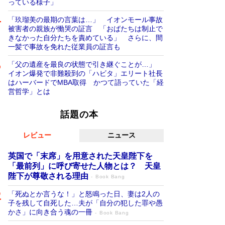
っている様子」
「玖瑠美の最期の言葉は…」 イオンモール事故
被害者の親族が慟哭の証言 「おばたちは制止で
きなかった自分たちを責めている」 さらに、間
一髪で事故を免れた従業員の証言も
「父の遺産を最良の状態で引き継ぐことが…」
イオン爆発で非難殺到の「ハビタ」エリート社長
はハーバードでMBA取得 かつて語っていた「経
営哲学」とは
話題の本
レビュー
ニュース
英国で「末席」を用意された天皇陛下を
「最前列」に呼び寄せた人物とは？ 天皇
陛下が尊敬される理由
Book Bang
「死ぬとか言うな！」と怒鳴った日、妻は2人の
子を残して自死した…夫が「自分の犯した罪や愚
かさ」に向き合う魂の一冊
Book Bang