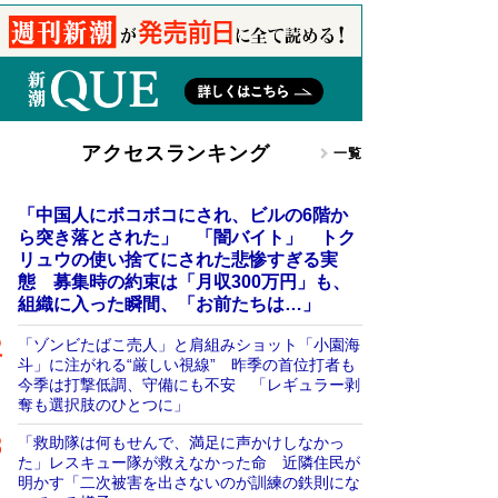
アクセスランキング
一覧
「中国人にボコボコにされ、ビルの6階か
ら突き落とされた」 「闇バイト」 トク
リュウの使い捨てにされた悲惨すぎる実
態 募集時の約束は「月収300万円」も、
組織に入った瞬間、「お前たちは…」
「ゾンビたばこ売人」と肩組みショット「小園海
斗」に注がれる“厳しい視線” 昨季の首位打者も
今季は打撃低調、守備にも不安 「レギュラー剥
奪も選択肢のひとつに」
「救助隊は何もせんで、満足に声かけしなかっ
た」レスキュー隊が救えなかった命 近隣住民が
明かす「二次被害を出さないのが訓練の鉄則にな