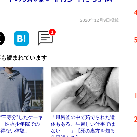
2020年12月9日掲載
1
事も読まれています
“三等分”したケーキ
「風呂釜の中で茹でられた遺
撃 医療少年院での
体もある。生易しい仕事では
れ得ない体験」
ない――」【死の裏方を知る