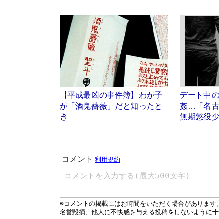
【平成最凶の事件簿】わが子
デート中
が「酒鬼薔薇」だと知ったと
姦…「名
き
無期懲役少