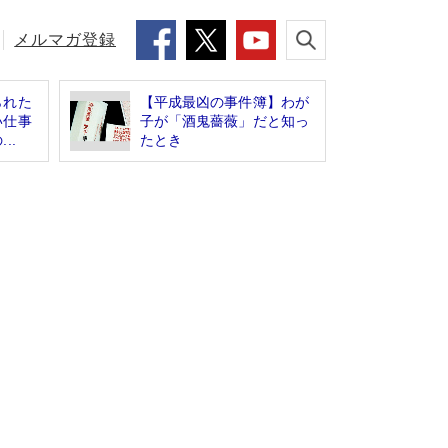
メルマガ登録
られた
【平成最凶の事件簿】わが
い仕事
子が「酒鬼薔薇」だと知っ
..
たとき