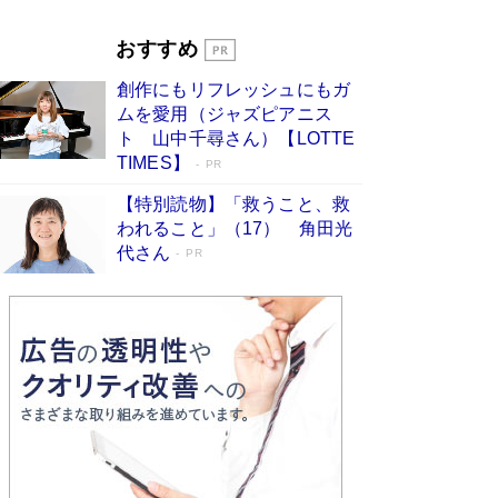
Book Bang
「『火垂るの墓』は、大嘘である」原作者が抱き
おすすめ
続けた“自責の念”とは…「自己憐憫は描きたくな
い」監督が徹底的にこだわったこと（後編） #
創作にもリフレッシュにもガ
戦争の記憶
Book Bang
ムを愛用（ジャズピアニス
ト 山中千尋さん）【LOTTE
TIMES】
PR
【特別読物】「救うこと、救
われること」（17） 角田光
代さん
PR