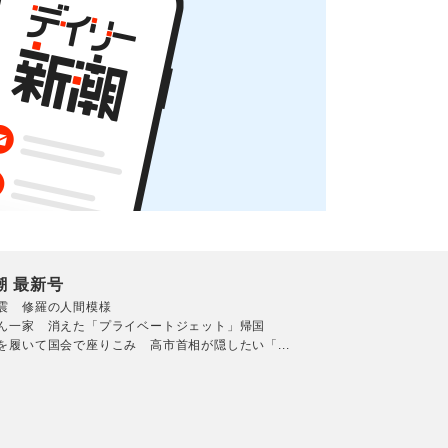
潮 最新号
震 修羅の人間模様
ん一家 消えた「プライベートジェット」帰国
を履いて国会で座りこみ 高市首相が隠したい「...