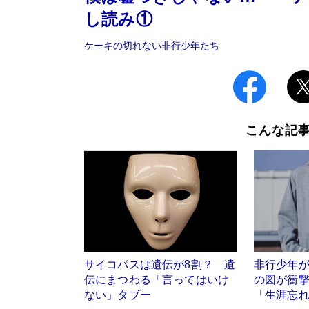
し読み①
ケーキの切れない非行少年たち
こんな記
サイコパスは遺伝が8割？ 遺
非行少年が
伝にまつわる「言ってはいけ
の図が衝
ない」タブー
「生涯忘