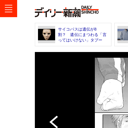
サイコパスは遺伝が8
割？ 遺伝にまつわる「言
ってはいけない」タブー