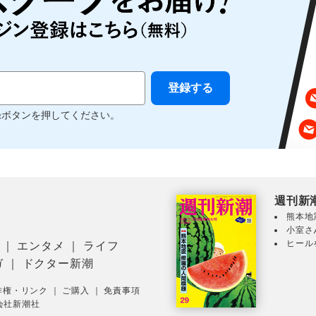
録ボタンを押してください。
週刊新
熊本地
小室さ
ヒール
｜
エンタメ
｜
ライフ
ガ
｜
ドクター新潮
作権・リンク
｜
ご購入
｜
免責事項
会社新潮社