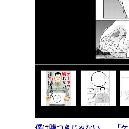
僕は嘘つきじゃない… 「ケ