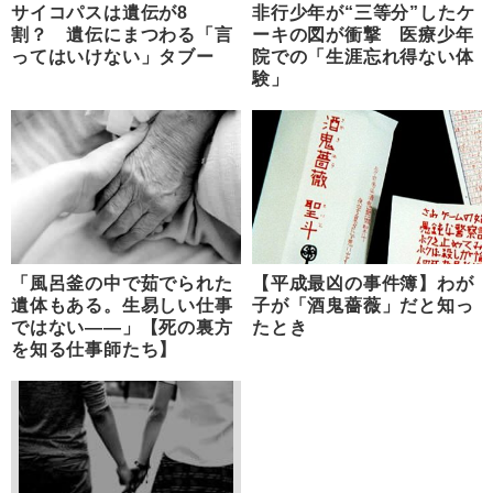
サイコパスは遺伝が8
非行少年が“三等分”したケ
割？ 遺伝にまつわる「言
ーキの図が衝撃 医療少年
ってはいけない」タブー
院での「生涯忘れ得ない体
験」
「風呂釜の中で茹でられた
【平成最凶の事件簿】わが
遺体もある。生易しい仕事
子が「酒鬼薔薇」だと知っ
ではない――」【死の裏方
たとき
を知る仕事師たち】