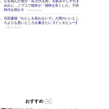
心を病んだ母が「4Lの大五郎」を飲み干しゲロま
みれに…ノブコブ徳井が「感情を失くした」子供
時代を明かす
Book Bang
石田夏穂『わたしを庇わないで』人間のいいとこ
ろよりも悪いところを書きたい【インタビュー】
Book Bang
「叱って伸びるやつは、褒めたらもっと伸
びる」俳優・高嶋政伸が家族に教わっ
た“人を育てるコツ”…芸への考え方を明か
す
Book Bang
「『火垂るの墓』は、大嘘である」原作者が抱き
続けた“自責の念”とは…「自己憐憫は描きたくな
い」監督が徹底的にこだわったこと（後編） #
戦争の記憶
Book Bang
美輪明宏 晩年の回答を集めた『ほほえんで生き
るための人生相談』がランクイン［エンターテイ
メントベストセラー］
Book Bang
「宇宙兄弟」最終46巻がベストセラー1位 宇宙
おすすめ
開発への関心を押し上げた18年の物語に幕 特装
版には「宇宙で描かれたマンガ」も収録