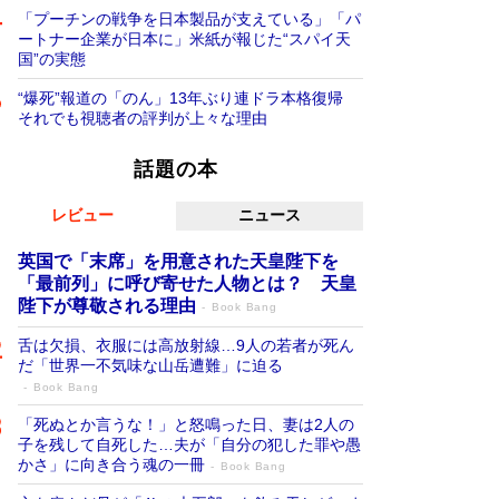
「プーチンの戦争を日本製品が支えている」「パ
ートナー企業が日本に」米紙が報じた“スパイ天
国”の実態
“爆死”報道の「のん」13年ぶり連ドラ本格復帰
それでも視聴者の評判が上々な理由
話題の本
レビュー
ニュース
英国で「末席」を用意された天皇陛下を
「最前列」に呼び寄せた人物とは？ 天皇
陛下が尊敬される理由
Book Bang
舌は欠損、衣服には高放射線…9人の若者が死ん
だ「世界一不気味な山岳遭難」に迫る
Book Bang
「死ぬとか言うな！」と怒鳴った日、妻は2人の
子を残して自死した…夫が「自分の犯した罪や愚
かさ」に向き合う魂の一冊
Book Bang