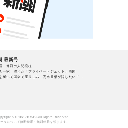
潮 最新号
震 修羅の人間模様
ん一家 消えた「プライベートジェット」帰国
を履いて国会で座りこみ 高市首相が隠したい「...
pyright © SHINCHOSHA All Rights Reserved.
データについて無断転用・無断転載を禁じます。