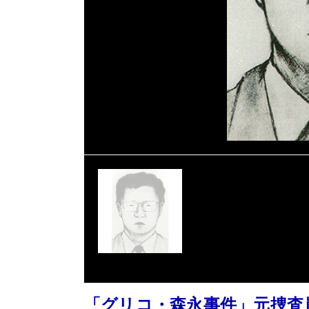
「グリコ・森永事件」元捜査