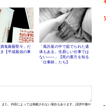
「酒鬼薔薇聖斗」だ
「風呂釜の中で茹でられた遺
とき【平成最凶の事
体もある。生易しい仕事では
ない――」【死の裏方を知る
「仕事師」たち】