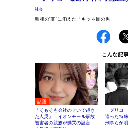
社会
昭和の“闇”に消えた「キツネ目の男」
こんな記
話題
「そもそも会社のせいで起き
「グリコ
た人災」 イオンモール事故
這った特
被害者の親族が慟哭の証言
刑事らが