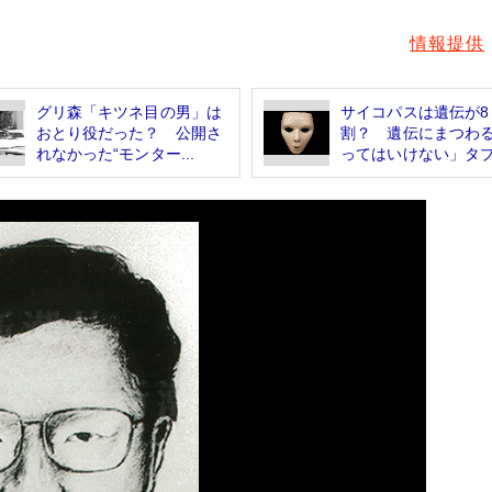
情報提供
グリ森「キツネ目の男」は
サイコパスは遺伝が8
おとり役だった？ 公開さ
割？ 遺伝にまつわ
れなかった“モンター...
ってはいけない」タ