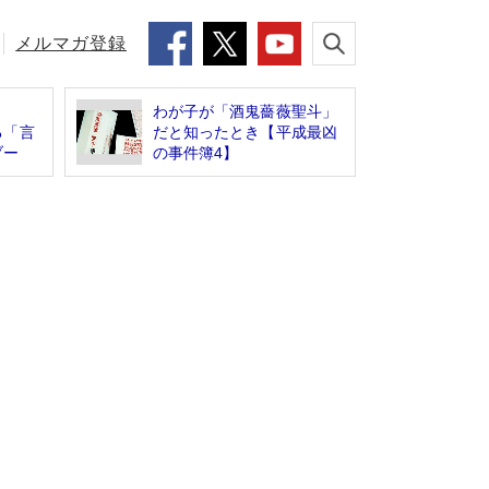
メルマガ登録
わが子が「酒鬼薔薇聖斗」
る「言
だと知ったとき【平成最凶
ブー
の事件簿4】