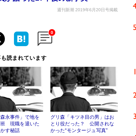
週刊新潮 2019年6月20日号掲載
0
事も読まれています
・森永事件」で地を
グリ森「キツネ目の男」はお
殊班 現職を退いた
とり役だった？ 公開されな
明かす秘話
かった“モンタージュ写真”