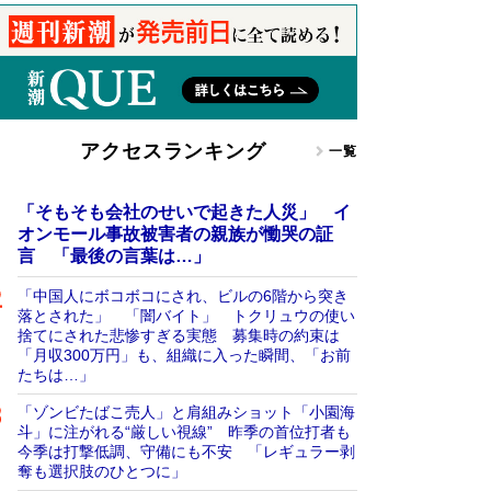
アクセスランキング
一覧
「そもそも会社のせいで起きた人災」 イ
オンモール事故被害者の親族が慟哭の証
言 「最後の言葉は…」
「中国人にボコボコにされ、ビルの6階から突き
落とされた」 「闇バイト」 トクリュウの使い
捨てにされた悲惨すぎる実態 募集時の約束は
「月収300万円」も、組織に入った瞬間、「お前
たちは…」
「ゾンビたばこ売人」と肩組みショット「小園海
斗」に注がれる“厳しい視線” 昨季の首位打者も
今季は打撃低調、守備にも不安 「レギュラー剥
奪も選択肢のひとつに」