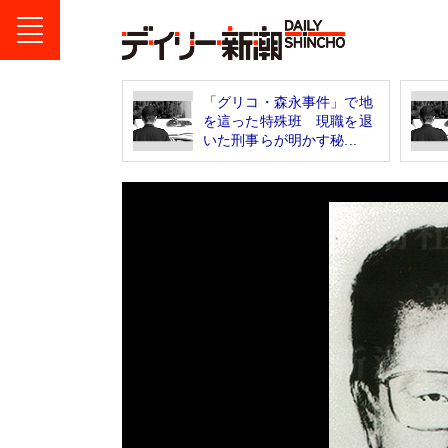
「グリコ・森永事件」で地
を這った特殊班 現職を退
いた刑事らが明かす秘...