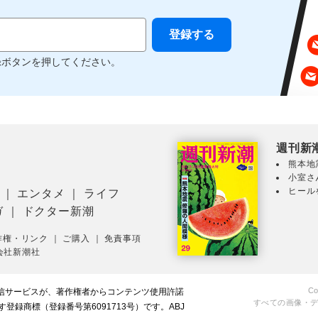
録ボタンを押してください。
週刊新
熊本地
小室さ
ヒール
｜
エンタメ
｜
ライフ
ガ
｜
ドクター新潮
作権・リンク
｜
ご購入
｜
免責事項
会社新潮社
Co
配信サービスが、著作権者からコンテンツ使用許諾
すべての画像・
録商標（登録番号第6091713号）です。ABJ