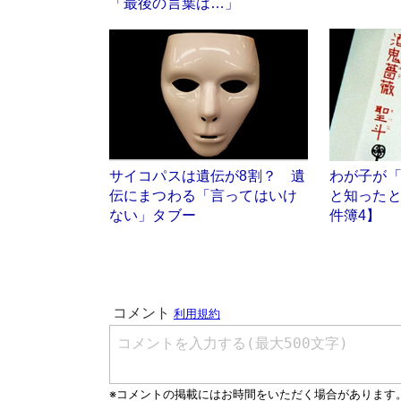
「最後の言葉は…」
サイコパスは遺伝が8割？ 遺
わが子が
伝にまつわる「言ってはいけ
と知った
ない」タブー
件簿4】