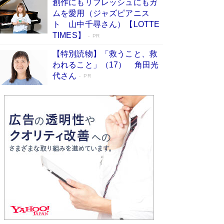
創作にもリフレッシュにもガ
Book Bang
ムを愛用（ジャズピアニス
友近氏、絶賛！ 鎌倉を舞台に、孤独を抱えた
ト 山中千尋さん）【LOTTE
人々が新たな一歩を踏み出す連作短篇集『海のほ
TIMES】
PR
とりのプラネット』試し読み
Book Bang
【特別読物】「救うこと、救
われること」（17） 角田光
代さん
PR