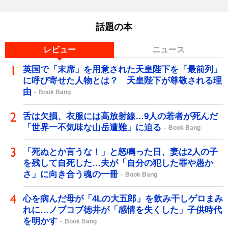
話題の本
レビュー
ニュース
英国で「末席」を用意された天皇陛下を「最前列」
に呼び寄せた人物とは？ 天皇陛下が尊敬される理
由
Book Bang
舌は欠損、衣服には高放射線…9人の若者が死んだ
「世界一不気味な山岳遭難」に迫る
Book Bang
「死ぬとか言うな！」と怒鳴った日、妻は2人の子
を残して自死した…夫が「自分の犯した罪や愚か
さ」に向き合う魂の一冊
Book Bang
心を病んだ母が「4Lの大五郎」を飲み干しゲロまみ
れに…ノブコブ徳井が「感情を失くした」子供時代
を明かす
Book Bang