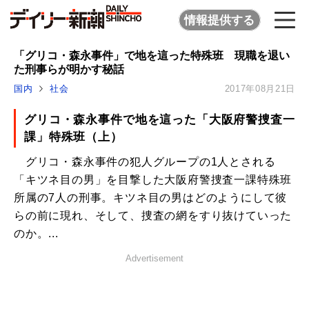
情報提供する
「グリコ・森永事件」で地を這った特殊班 現職を退い
た刑事らが明かす秘話
国内
社会
2017年08月21日
グリコ・森永事件で地を這った「大阪府警捜査一
課」特殊班（上）
グリコ・森永事件の犯人グループの1人とされる
「キツネ目の男」を目撃した大阪府警捜査一課特殊班
所属の7人の刑事。キツネ目の男はどのようにして彼
らの前に現れ、そして、捜査の網をすり抜けていった
のか。...
Advertisement