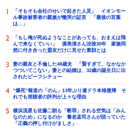
「そもそも会社のせいで起きた人災」 イオンモー
ル事故被害者の親族が慟哭の証言 「最後の言葉
は…」
「もし俺が死ぬようなことがあっても、おまえは飛
んで来なくていい」 渥美清さん没後30年 家族同
然に付き合った盟友だけに見せた素顔とは
妻の親友と不倫した46歳夫 「賢すぎて、なかなか
つついてこない」妻との結婚は、32歳の誕生日に出
されたビーフシチュー
“爆死”報道の「のん」13年ぶり連ドラ本格復帰 そ
れでも視聴者の評判が上々な理由
横浜流星も佐藤二朗も「断罪」される空気は「みん
なのため」になるのか 養老孟司さんが語っていた
「正義の押し付けがましさ」