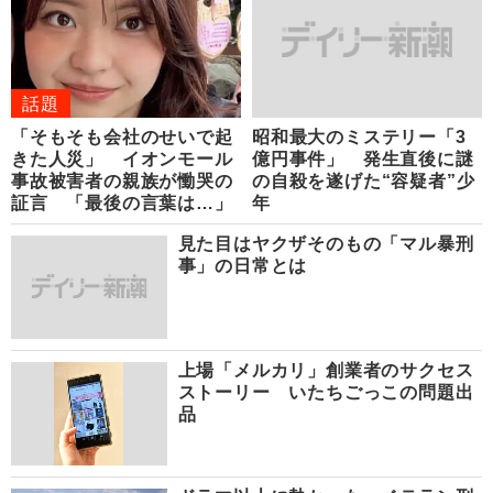
話題
「そもそも会社のせいで起
昭和最大のミステリー「3
きた人災」 イオンモール
億円事件」 発生直後に謎
事故被害者の親族が慟哭の
の自殺を遂げた“容疑者”少
証言 「最後の言葉は…」
年
見た目はヤクザそのもの「マル暴刑
事」の日常とは
上場「メルカリ」創業者のサクセス
ストーリー いたちごっこの問題出
品