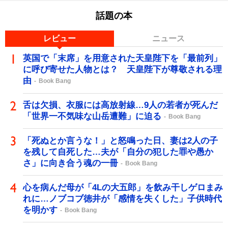
話題の本
レビュー
ニュース
英国で「末席」を用意された天皇陛下を「最前列」
に呼び寄せた人物とは？ 天皇陛下が尊敬される理
由
Book Bang
舌は欠損、衣服には高放射線…9人の若者が死んだ
「世界一不気味な山岳遭難」に迫る
Book Bang
「死ぬとか言うな！」と怒鳴った日、妻は2人の子
を残して自死した…夫が「自分の犯した罪や愚か
さ」に向き合う魂の一冊
Book Bang
心を病んだ母が「4Lの大五郎」を飲み干しゲロまみ
れに…ノブコブ徳井が「感情を失くした」子供時代
を明かす
Book Bang