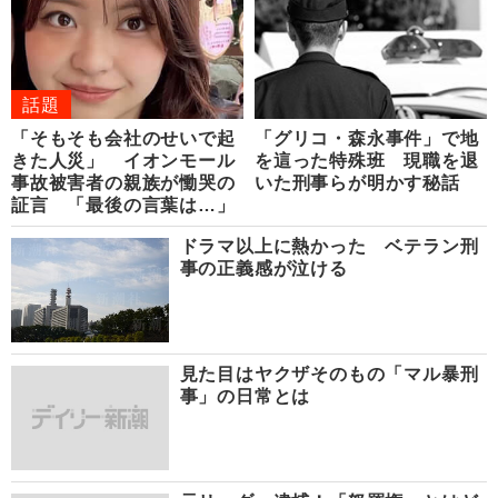
話題
「そもそも会社のせいで起
「グリコ・森永事件」で地
きた人災」 イオンモール
を這った特殊班 現職を退
事故被害者の親族が慟哭の
いた刑事らが明かす秘話
証言 「最後の言葉は…」
ドラマ以上に熱かった ベテラン刑
事の正義感が泣ける
見た目はヤクザそのもの「マル暴刑
事」の日常とは