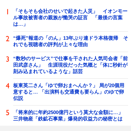
「そもそも会社のせいで起きた人災」 イオンモー
ル事故被害者の親族が慟哭の証言 「最後の言葉
は…」
“爆死”報道の「のん」13年ぶり連ドラ本格復帰 そ
れでも視聴者の評判が上々な理由
“数秒のサービス”で仕事を干された人気司会者「前
田武彦さん」 生涯現役だった気概と「体に秒針が
刻み込まれているような」話芸
板東英二さん「ゆで卵おまへんか？」 局が20個用
意すると… 「出演料も交通費も要らん」のゆで卵
伝説
「将来的に年約2500億円という莫大な金額に…」
三井物産「鉄鉱石事業」爆発的収益力の秘密とは