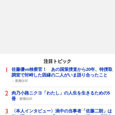
注目トピック
佐藤優vs検察官！ あの国策捜査から20年、特捜取
調室で対峙した因縁の二人がいま語り合ったこと
新潮QUE
肉乃小路ニクヨ「わたし」の人生を生きるための5
冊
新潮QUE
〈本人インタビュー〉渦中の当事者「佐藤二朗」は