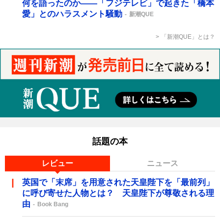
何を語ったのか――「フジテレビ」で起きた「橋本
愛」とのハラスメント騒動
新潮QUE
「新潮QUE」とは？
話題の本
レビュー
ニュース
英国で「末席」を用意された天皇陛下を「最前列」
に呼び寄せた人物とは？ 天皇陛下が尊敬される理
由
Book Bang