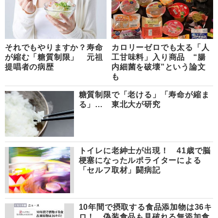
それでもやりますか？寿命
カロリーゼロでも太る「人
が縮む「糖質制限」 元祖
工甘味料」入り商品 “腸
提唱者の病歴
内細菌を破壊”という論文
も
糖質制限で「老ける」「寿命が縮ま
る」… 東北大が研究
トイレに老紳士が出現！ 41歳で脳
梗塞になったルポライターによる
「セルフ取材」闘病記
10年間で摂取する食品添加物は36キ
ロ！ 偽装食品も見破れる無添加食