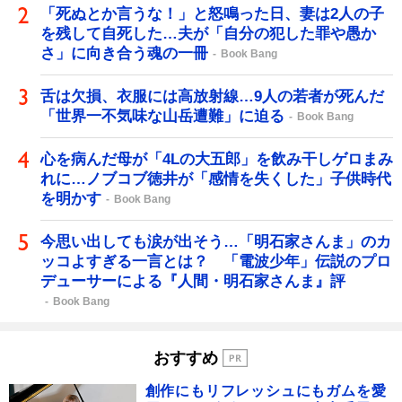
「死ぬとか言うな！」と怒鳴った日、妻は2人の子
を残して自死した…夫が「自分の犯した罪や愚か
さ」に向き合う魂の一冊
Book Bang
舌は欠損、衣服には高放射線…9人の若者が死んだ
「世界一不気味な山岳遭難」に迫る
Book Bang
心を病んだ母が「4Lの大五郎」を飲み干しゲロまみ
れに…ノブコブ徳井が「感情を失くした」子供時代
を明かす
Book Bang
今思い出しても涙が出そう…「明石家さんま」のカ
ッコよすぎる一言とは？ 「電波少年」伝説のプロ
デューサーによる『人間・明石家さんま』評
Book Bang
おすすめ
創作にもリフレッシュにもガムを愛