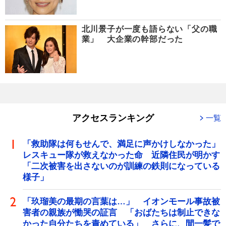
北川景子が一度も語らない「父の職
業」 大企業の幹部だった
アクセスランキング
一覧
「救助隊は何もせんで、満足に声かけしなかった」
レスキュー隊が救えなかった命 近隣住民が明かす
「二次被害を出さないのが訓練の鉄則になっている
様子」
「玖瑠美の最期の言葉は…」 イオンモール事故被
害者の親族が慟哭の証言 「おばたちは制止できな
かった自分たちを責めている」 さらに、間一髪で