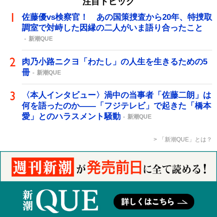
注目トピック
佐藤優vs検察官！ あの国策捜査から20年、特捜取
調室で対峙した因縁の二人がいま語り合ったこと
新潮QUE
肉乃小路ニクヨ「わたし」の人生を生きるための5
冊
新潮QUE
〈本人インタビュー〉渦中の当事者「佐藤二朗」は
何を語ったのか――「フジテレビ」で起きた「橋本
愛」とのハラスメント騒動
新潮QUE
「新潮QUE」とは？