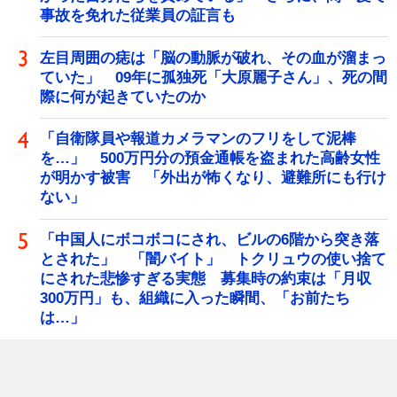
事故を免れた従業員の証言も
左目周囲の痣は「脳の動脈が破れ、その血が溜まっ
ていた」 09年に孤独死「大原麗子さん」、死の間
際に何が起きていたのか
「自衛隊員や報道カメラマンのフリをして泥棒
を…」 500万円分の預金通帳を盗まれた高齢女性
が明かす被害 「外出が怖くなり、避難所にも行け
ない」
「中国人にボコボコにされ、ビルの6階から突き落
とされた」 「闇バイト」 トクリュウの使い捨て
にされた悲惨すぎる実態 募集時の約束は「月収
300万円」も、組織に入った瞬間、「お前たち
は…」