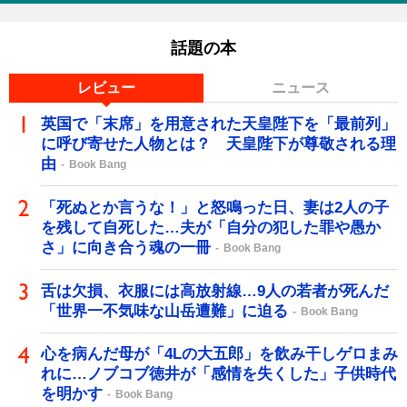
話題の本
レビュー
ニュース
英国で「末席」を用意された天皇陛下を「最前列」
に呼び寄せた人物とは？ 天皇陛下が尊敬される理
由
Book Bang
「死ぬとか言うな！」と怒鳴った日、妻は2人の子
を残して自死した…夫が「自分の犯した罪や愚か
さ」に向き合う魂の一冊
Book Bang
舌は欠損、衣服には高放射線…9人の若者が死んだ
「世界一不気味な山岳遭難」に迫る
Book Bang
心を病んだ母が「4Lの大五郎」を飲み干しゲロまみ
れに…ノブコブ徳井が「感情を失くした」子供時代
を明かす
Book Bang