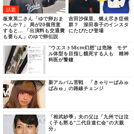
話題
板東英二さん「ゆで卵おま
吉田沙保里、燃え尽き症候
へんか？」 局が20個用意
群？ 深田恭子のインスタ
すると… 「出演料も交通費
にたびたび登場
も要らん」のゆで卵伝説
“ウエスト58cm幻想”は危険 モデ
ル体型を目指し餓死する人も 精神
科医が警鐘
新アルバム苦戦 「きゃりーぱみゅ
ぱみゅ」の路線チェンジ
「相武紗季」夫の父は「九州では泣
く子も黙る“二代目道仁会”の大親
分」