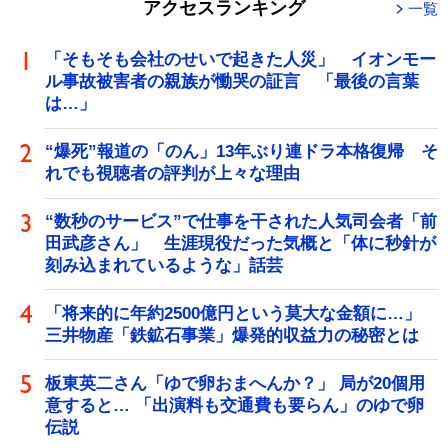
アクセスランキング
一覧
「そもそも会社のせいで起きた人災」 イオンモー
ル事故被害者の親族が慟哭の証言 「最後の言葉
は…」
“爆死”報道の「のん」13年ぶり連ドラ本格復帰 そ
れでも視聴者の評判が上々な理由
“数秒のサービス”で仕事を干された人気司会者「前
田武彦さん」 生涯現役だった気概と「体に秒針が
刻み込まれているような」話芸
「将来的に年約2500億円という莫大な金額に…」
三井物産「鉄鉱石事業」爆発的収益力の秘密とは
板東英二さん「ゆで卵おまへんか？」 局が20個用
意すると… 「出演料も交通費も要らん」のゆで卵
伝説