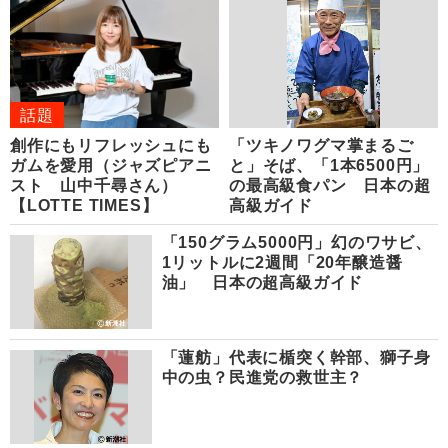
話題
創作にもリフレッシュにも
「ツキノワグマ掌まるご
ガムを愛用（ジャズピアニ
と」そば、「1本6500円」
スト 山中千尋さん）
の最高級食パン 日本の超
【LOTTE TIMES】
高級ガイド
「150グラム5000円」幻のワサビ、
1リットルに2週間「20年醸造醤
油」 日本の超高級ガイド
「蓮舫」代表に楯突く幹部、獅子身
中の虫？民進党の救世主？