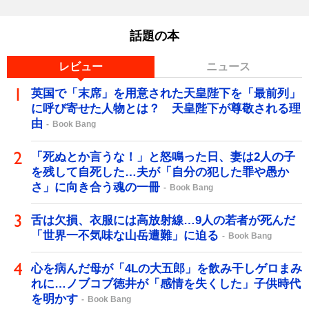
話題の本
レビュー
ニュース
英国で「末席」を用意された天皇陛下を「最前列」
に呼び寄せた人物とは？ 天皇陛下が尊敬される理
由
Book Bang
「死ぬとか言うな！」と怒鳴った日、妻は2人の子
を残して自死した…夫が「自分の犯した罪や愚か
さ」に向き合う魂の一冊
Book Bang
舌は欠損、衣服には高放射線…9人の若者が死んだ
「世界一不気味な山岳遭難」に迫る
Book Bang
心を病んだ母が「4Lの大五郎」を飲み干しゲロまみ
れに…ノブコブ徳井が「感情を失くした」子供時代
を明かす
Book Bang