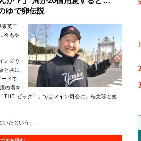
んか？」 局が20個用意すると…
のゆで卵伝説
板東英二
に今もや
ゴンズで
績と共に
ソードで
活躍の場を
「THE ビッグ！」ではメイン司会に。桂文珍と笑
たという。...
づきを読む