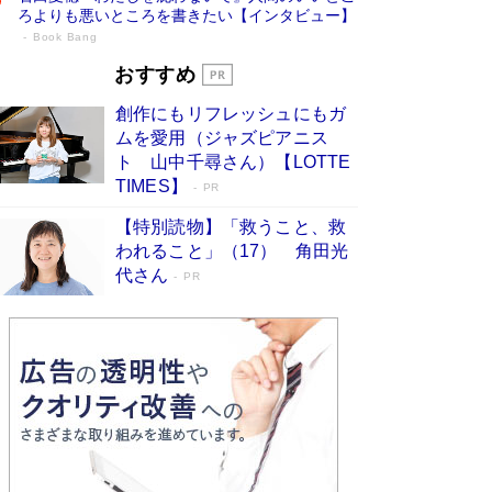
ろよりも悪いところを書きたい【インタビュー】
Book Bang
73歳でも働くしかない 「老後レス時代」
おすすめ
に交通誘導員の独白が話題
Book Bang
創作にもリフレッシュにもガ
「なんで？ そんな馬鹿な……」90歳になった作
ムを愛用（ジャズピアニス
家・阿刀田高さんが、ひとり暮らしの生活を明か
ト 山中千尋さん）【LOTTE
す
Book Bang
TIMES】
PR
追悼・東野圭吾さん 週間ベストセラーランキン
【特別読物】「救うこと、救
グに『容疑者Xの献身』『白夜行』など代表作が
われること」（17） 角田光
並ぶ［文庫ベストセラー］
Book Bang
代さん
PR
和田秀樹の70代、80代向け新書がベスト3を独
占 上半期1位にも選出［新書ベストセラー］
Book Bang
「『火垂るの墓』は、大嘘である」原作者が抱き
続けた“自責の念”とは…「自己憐憫は描きたくな
い」監督が徹底的にこだわったこと（後編） #
戦争の記憶
Book Bang