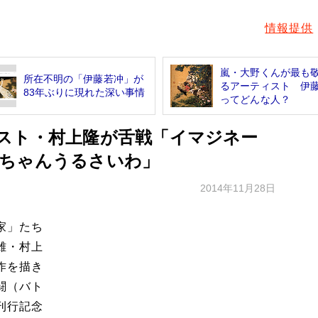
情報提供
嵐・大野くんが最も
所在不明の「伊藤若冲」が
るアーティスト 伊
83年ぶりに現れた深い事情
ってどんな人？
スト・村上隆が舌戦「イマジネー
ちゃんうるさいわ」
2014年11月28日
家」たち
雄・村上
作を描き
闘（バト
刊行記念