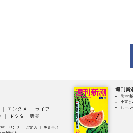
週刊新
熊本地
小室さ
ヒール
｜
エンタメ
｜
ライフ
ガ
｜
ドクター新潮
作権・リンク
｜
ご購入
｜
免責事項