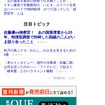
「父の遺産を最良の状態で引き継ぐことが…」
イオン爆発で非難殺到の「ハビタ」エリート社長
はハーバードでMBA取得 かつて語っていた「経
営哲学」とは
注目トピック
佐藤優vs検察官！ あの国策捜査から20
年、特捜取調室で対峙した因縁の二人がい
ま語り合ったこと
新潮QUE
肉乃小路ニクヨ「わたし」の人生を生きるための
5冊
新潮QUE
〈本人インタビュー〉渦中の当事者「佐藤二朗」
は何を語ったのか――「フジテレビ」で起きた
「橋本愛」とのハラスメント騒動
新潮QUE
「新潮QUE」とは？