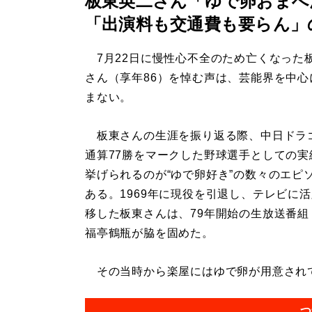
板東英二さん「ゆで卵おまへ
「出演料も交通費も要らん」
7月22日に慢性心不全のため亡くなった
さん（享年86）を悼む声は、芸能界を中心
まない。
板東さんの生涯を振り返る際、中日ドラ
通算77勝をマークした野球選手としての実
挙げられるのが“ゆで卵好き”の数々のエピ
ある。1969年に現役を引退し、テレビに
移した板東さんは、79年開始の生放送番組
福亭鶴瓶が脇を固めた。
その当時から楽屋にはゆで卵が用意されてい
つ