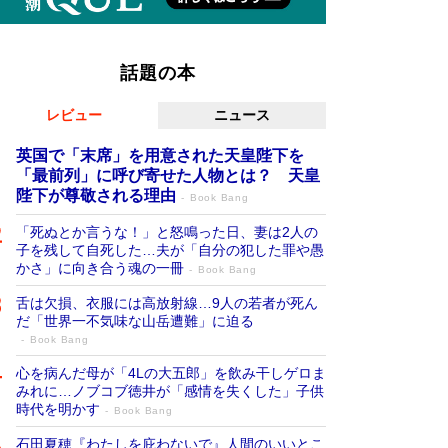
話題の本
レビュー
ニュース
英国で「末席」を用意された天皇陛下を
「最前列」に呼び寄せた人物とは？ 天皇
陛下が尊敬される理由
Book Bang
「死ぬとか言うな！」と怒鳴った日、妻は2人の
子を残して自死した…夫が「自分の犯した罪や愚
かさ」に向き合う魂の一冊
Book Bang
舌は欠損、衣服には高放射線…9人の若者が死ん
だ「世界一不気味な山岳遭難」に迫る
Book Bang
心を病んだ母が「4Lの大五郎」を飲み干しゲロま
みれに…ノブコブ徳井が「感情を失くした」子供
時代を明かす
Book Bang
石田夏穂『わたしを庇わないで』人間のいいとこ