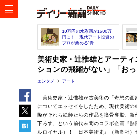
10万円の水彩画が1500万
円に！ 現代アート投資の
プロが薦める“青...
美術史家・辻惟雄とアーティ
ションの飛躍がない」「おっ
エンタメ
アート
美術史家・辻惟雄が古美術の「奇想の画
についてエッセイをしたため、現代美術の
隆がそれら絵師たちの作品を換骨奪胎、新
下ろす、という前代未聞のコラボ企画『熱
ルロイヤル）！ 日本美術史』（新潮社）