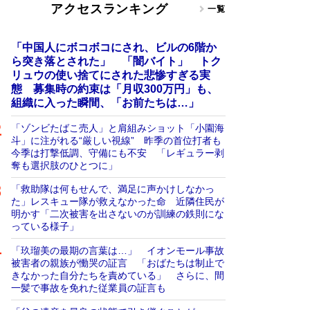
アクセスランキング
一覧
「中国人にボコボコにされ、ビルの6階か
ら突き落とされた」 「闇バイト」 トク
リュウの使い捨てにされた悲惨すぎる実
態 募集時の約束は「月収300万円」も、
組織に入った瞬間、「お前たちは…」
「ゾンビたばこ売人」と肩組みショット「小園海
斗」に注がれる“厳しい視線” 昨季の首位打者も
今季は打撃低調、守備にも不安 「レギュラー剥
奪も選択肢のひとつに」
「救助隊は何もせんで、満足に声かけしなかっ
た」レスキュー隊が救えなかった命 近隣住民が
明かす「二次被害を出さないのが訓練の鉄則にな
っている様子」
「玖瑠美の最期の言葉は…」 イオンモール事故
被害者の親族が慟哭の証言 「おばたちは制止で
きなかった自分たちを責めている」 さらに、間
一髪で事故を免れた従業員の証言も