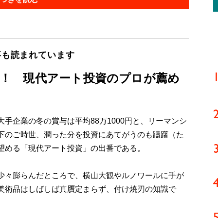
事も読まれています
円に！ 現代アート投資のプロが薦め
企業の冬の賞与は平均88万1000円と、リーマンシ
下のご時世、潤った分を投資にあてがうのも躊躇（た
望める「現代アート投資」の出番である。
少々膨らんだところで、横山大観やルノワールに手が
美術品はしばしば真贋定まらず、付け焼刃の知識で