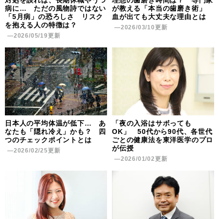
対処を誤れば、長期休職やうつ
理想の歯磨き時間は？ 専門家
病に… ただの風物詩ではない
が教える「本当の歯磨き術」
「5月病」の恐ろしさ リスク
血が出ても大丈夫な理由とは
を抱える人の特徴は？
―2026/03/10更新
―2026/05/19更新
日本人の平均体温が低下… あ
「夜の入浴はサボっても
なたも「隠れ冷え」かも？ 四
OK」 50代から90代、各世代
つのチェックポイントとは
ごとの健康法を東洋医学のプロ
が伝授
―2026/02/25更新
―2026/01/02更新