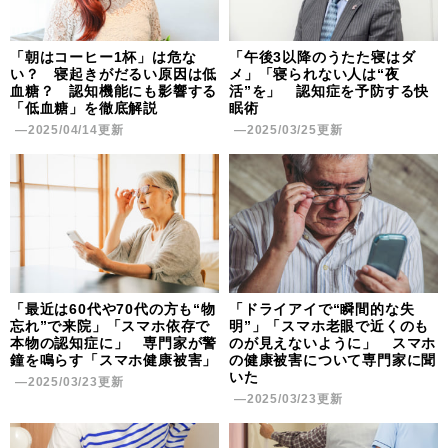
「朝はコーヒー1杯」は危な
「午後3以降のうたた寝はダ
い？ 寝起きがだるい原因は低
メ」「寝られない人は“夜
血糖？ 認知機能にも影響する
活”を」 認知症を予防する快
「低血糖」を徹底解説
眠術
―2025/04/14更新
―2025/03/25更新
「最近は60代や70代の方も“物
「ドライアイで“瞬間的な失
忘れ”で来院」「スマホ依存で
明”」「スマホ老眼で近くのも
本物の認知症に」 専門家が警
のが見えないように」 スマホ
鐘を鳴らす「スマホ健康被害」
の健康被害について専門家に聞
いた
―2025/03/23更新
―2025/03/23更新