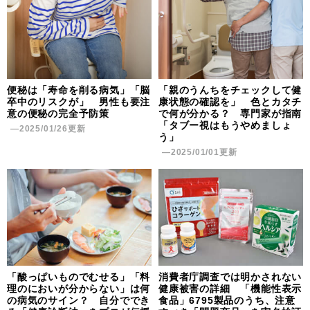
便秘は「寿命を削る病気」「脳
「親のうんちをチェックして健
卒中のリスクが」 男性も要注
康状態の確認を」 色とカタチ
意の便秘の完全予防策
で何が分かる？ 専門家が指南
「タブー視はもうやめましょ
―2025/01/26更新
う」
―2025/01/01更新
「酸っぱいものでむせる」「料
消費者庁調査では明かされない
理のにおいが分からない」は何
健康被害の詳細 「機能性表示
の病気のサイン？ 自分ででき
食品」6795製品のうち、注意