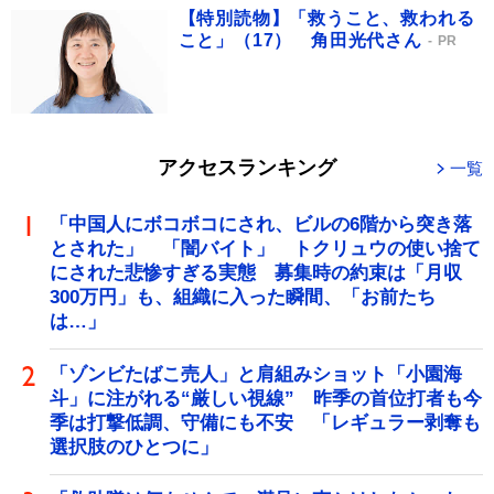
【特別読物】「救うこと、救われる
こと」（17） 角田光代さん
PR
アクセスランキング
一覧
「中国人にボコボコにされ、ビルの6階から突き落
とされた」 「闇バイト」 トクリュウの使い捨て
にされた悲惨すぎる実態 募集時の約束は「月収
300万円」も、組織に入った瞬間、「お前たち
は…」
「ゾンビたばこ売人」と肩組みショット「小園海
斗」に注がれる“厳しい視線” 昨季の首位打者も今
季は打撃低調、守備にも不安 「レギュラー剥奪も
選択肢のひとつに」