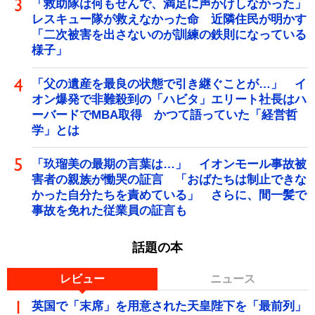
「救助隊は何もせんで、満足に声かけしなかった」
レスキュー隊が救えなかった命 近隣住民が明かす
「二次被害を出さないのが訓練の鉄則になっている
様子」
「父の遺産を最良の状態で引き継ぐことが…」 イ
オン爆発で非難殺到の「ハビタ」エリート社長はハ
ーバードでMBA取得 かつて語っていた「経営哲
学」とは
「玖瑠美の最期の言葉は…」 イオンモール事故被
害者の親族が慟哭の証言 「おばたちは制止できな
かった自分たちを責めている」 さらに、間一髪で
事故を免れた従業員の証言も
話題の本
レビュー
ニュース
英国で「末席」を用意された天皇陛下を「最前列」