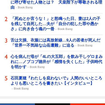
に呼び寄せた人物とは？ 天皇陛下が尊敬される理
由
Book Bang
「死ぬとか言うな！」と怒鳴った日、妻は2人の子
を残して自死した…夫が「自分の犯した罪や愚か
さ」に向き合う魂の一冊
Book Bang
舌は欠損、衣服には高放射線…9人の若者が死んだ
「世界一不気味な山岳遭難」に迫る
Book Bang
心を病んだ母が「4Lの大五郎」を飲み干しゲロまみ
れに…ノブコブ徳井が「感情を失くした」子供時代
を明かす
Book Bang
石田夏穂『わたしを庇わないで』人間のいいところ
よりも悪いところを書きたい【インタビュー】
Book Bang