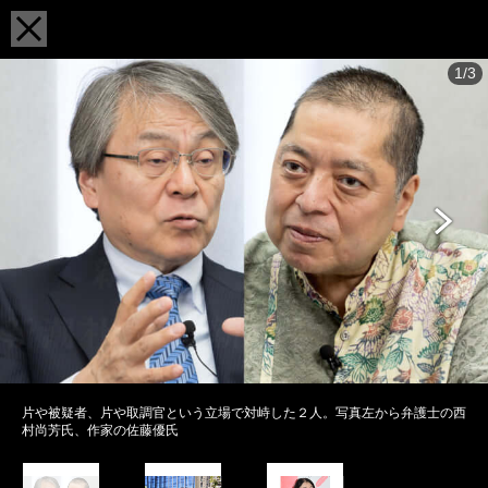
1/3
片や被疑者、片や取調官という立場で対峙した２人。写真左から弁護士の西
村尚芳氏、作家の佐藤優氏