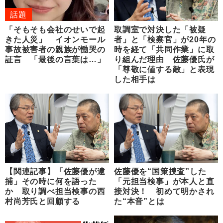
話題
「そもそも会社のせいで起
取調室で対決した「被疑
きた人災」 イオンモール
者」と「検察官」が20年の
事故被害者の親族が慟哭の
時を経て「共同作業」に取
証言 「最後の言葉は…」
り組んだ理由 佐藤優氏が
「尊敬に値する敵」と表現
した相手は
【関連記事】「佐藤優が逮
佐藤優を“国策捜査”した
捕」その時に何を語った
「元担当検事」が本人と直
か 取り調べ担当検事の西
接対決！ 初めて明かされ
村尚芳氏と回顧する
た“本音”とは