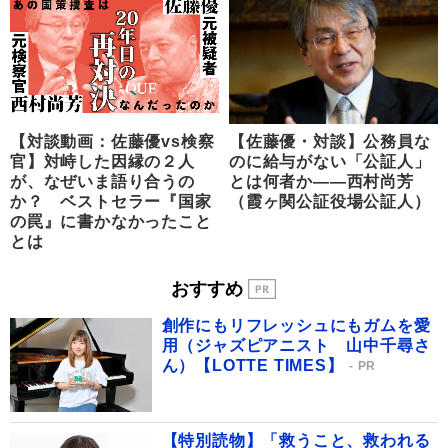
【対談動画：佐藤優vs検察
【佐藤優・対談】公務員な
官】対峙した因縁の２人
のに給与がない「公証人」
が、なぜいま語り合うの
とは何者か――西村尚芳
か？ ベストセラー『国家
（霞ヶ関公証役場公証人）
の罠』に書かなかったこと
とは
おすすめ
創作にもリフレッシュにもガムを愛
用（ジャズピアニスト 山中千尋さ
ん）【LOTTE TIMES】
PR
【特別読物】「救うこと、救われる