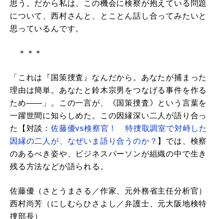
思う。だから私は、この機会に検察が抱えている問題
について、西村さんと、とことん話し合ってみたいと
思っているんです。
＊＊＊
「これは『国策捜査』なんだから。あなたが捕まった
理由は簡単。あなたと鈴木宗男をつなげる事件を作る
ため――」。この一言が、《国策捜査》という言葉を
一躍世間に知らしめた。この因縁深い二人が語り合っ
た【対談：
佐藤優vs検察官！ 特捜取調室で対峙した
因縁の二人が、なぜいま語り合うのか？
】では、検察
のあるべき姿や、ビジネスパーソンが組織の中で生き
残る方法などが語られる。
佐藤優（さとうまさる／作家、元外務省主任分析官）
西村尚芳（にしむらひさよし／弁護士、元大阪地検特
捜部長）