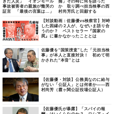
きた人災」 イオンモール
捕」その時に何を語った
事故被害者の親族が慟哭の
か 取り調べ担当検事の西
証言 「最後の言葉は…」
村尚芳氏と回顧する
【対談動画：佐藤優vs検察官】対峙
した因縁の２人が、なぜいま語り合
うのか？ ベストセラー『国家の
罠』に書かなかったこととは
佐藤優を“国策捜査”した「元担当検
事」が本人と直接対決！ 初めて明
かされた“本音”とは
【佐藤優・対談】公務員なのに給与
がない「公証人」とは何者か――西
村尚芳（霞ヶ関公証役場公証人）
【佐藤優氏が暴露】「スパイの報
酬」はいくらなのか？ ロシア・イ