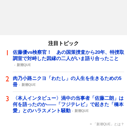
注目トピック
佐藤優vs検察官！ あの国策捜査から20年、特捜取
調室で対峙した因縁の二人がいま語り合ったこと
新潮QUE
肉乃小路ニクヨ「わたし」の人生を生きるための5
冊
新潮QUE
〈本人インタビュー〉渦中の当事者「佐藤二朗」は
何を語ったのか――「フジテレビ」で起きた「橋本
愛」とのハラスメント騒動
新潮QUE
「新潮QUE」とは？