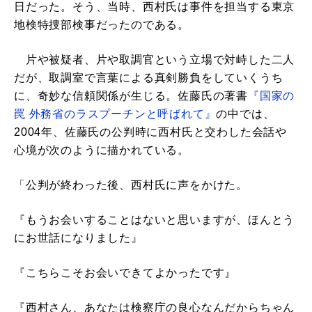
日だった。そう、当時、西村氏は事件を担当する東京
地検特捜部検事だったのである。
片や被疑者、片や取調官という立場で対峙した二人
だが、取調室で言葉による真剣勝負をしていくうち
に、奇妙な信頼関係が生じる。佐藤氏の著書
『国家の
罠 外務省のラスプーチンと呼ばれて』
の中では、
2004年、佐藤氏の公判時に西村氏と交わした会話や
心境が次のように描かれている。
「公判が終わった後、西村氏に声をかけた。
『もうお会いすることはないと思いますが、ほんとう
にお世話になりました』
『こちらこそお会いできてよかったです』
『西村さん、あなたは検察庁の良心なんだからちゃん