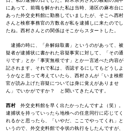
日、私の逮捕の日でした。鈴木宗男さんの騒動の渦中
にあって、前職を解かれた私は当時、港区の麻布台に
あった外交史料館に勤務していましたが、そこへ西村
さんと検察事務官の方数名が私を逮捕しに来たのでし
たね。西村さんとの関係はそこからスタートした。
逮捕の時に、「弁解録取書」というのがあって、被
疑者が逮捕状に書かれた容疑事実に対して、「その通
りです」とか「事実無根です」とか一言述べた内容が
記されます。それで私は、否認するにしてもどうしよ
うかなと思って考えていたら、西村さんが「いま検察
官が読み上げた容疑については身に覚えがありませ
ん」でいかがですか？ と聞いてきたんです。
西村
外交史料館を早く出たかったんですよ（笑）。
逮捕状を持っていったら地検への任意同行に応じてく
れるかと思ったら、「いやだ、ここでやってくれ」と
いうので、外交史料館で令状の執行をしたんですが、