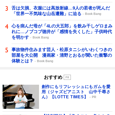
舌は欠損、衣服には高放射線…9人の若者が死んだ
「世界一不気味な山岳遭難」に迫る
Book Bang
心を病んだ母が「4Lの大五郎」を飲み干しゲロまみ
れに…ノブコブ徳井が「感情を失くした」子供時代
を明かす
Book Bang
事故物件住みます芸人・松原タニシがいわくつきの
部屋を大公開 漫画家・清野とおるが聞いた衝撃の
体験とは？
Book Bang
おすすめ
創作にもリフレッシュにもガムを愛
用（ジャズピアニスト 山中千尋さ
ん）【LOTTE TIMES】
PR