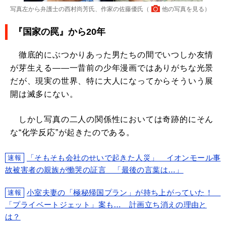
写真左から弁護士の西村尚芳氏、作家の佐藤優氏（
他の写真を見る
）
『国家の罠』から20年
徹底的にぶつかりあった男たちの間でいつしか友情
が芽生える――一昔前の少年漫画ではありがちな光景
だが、現実の世界、特に大人になってからそういう展
開は滅多にない。
しかし写真の二人の関係性においては奇跡的にそん
な“化学反応”が起きたのである。
「そもそも会社のせいで起きた人災」 イオンモール事
速報
故被害者の親族が慟哭の証言 「最後の言葉は…」
小室夫妻の「極秘帰国プラン」が持ち上がっていた！
速報
「プライベートジェット」案も… 計画立ち消えの理由と
は？