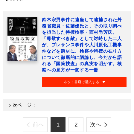
鈴木宗男事件に連座して逮捕された外
務省職員・佐藤優氏と、その取り調べ
を担当した特捜検事・西村尚芳氏。
「尊敬すべき敵」として対峙した二人
が、プレサンス事件や大川原化工機事
件などを題材に、検察や特捜の在り方
について徹底的に議論し、今だから語
れる「国策捜査」の真実を明かす。検
察への見方が一変する一冊
ネット書店で購入する
次ページ：
前へ
1
2
次へ