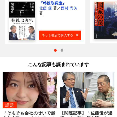
『特捜取調室』
佐藤 優
著
／
西村 尚芳
著
ネット書店で購入する
こんな記事も読まれています
話題
「そもそも会社のせいで起
【関連記事】「佐藤優が逮