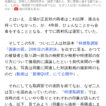
佐藤氏は、対峙した西村尚芳を「誠実で優れた、実に尊敬に値する敵であっ
た」と語る。取調室での攻防を経てなお、なぜ二人は互いを認めあっていた
のか（
他の写真を見る
）
とはいえ、立場が正反対の両者はこれ以降、接点を
持っていなかった。が、4年前、ひょんなことから会
食をすることとなる。すでに西村氏は退官していた。
そしてこの5月、ついに二人は対談本
『特捜取調室
『国家の罠』20年目の再対決』
を出すに至る。かつて
の被疑者と取り調べ担当の検察官が検察や特捜部の在
り方について徹底的に議論したという前代未聞の一冊
である。写真は同書に関連した対談動画の撮影時のも
のだ（
動画は「新潮QUE」にて公開中
）。
それにしても取調室での攻防を経てなお、なぜ二人
は互いを認めあっていたのか。
『特捜取調室』
では、
当時の生々しいやり取りとそれぞれの印象が語られて
いる。以下、見てみよう（同書から抜粋・再構成しま