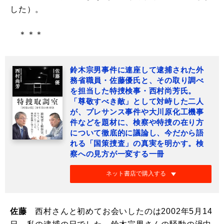
した）。
＊＊＊
鈴木宗男事件に連座して逮捕された外
務省職員・佐藤優氏と、その取り調べ
を担当した特捜検事・西村尚芳氏。
「尊敬すべき敵」として対峙した二人
が、プレサンス事件や大川原化工機事
件などを題材に、検察や特捜の在り方
について徹底的に議論し、今だから語
れる「国策捜査」の真実を明かす。検
察への見方が一変する一冊
ネット書店で購入する
佐藤
西村さんと初めてお会いしたのは2002年5月14