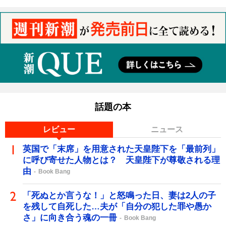
話題の本
レビュー
ニュース
英国で「末席」を用意された天皇陛下を「最前列」
に呼び寄せた人物とは？ 天皇陛下が尊敬される理
由
Book Bang
「死ぬとか言うな！」と怒鳴った日、妻は2人の子
を残して自死した…夫が「自分の犯した罪や愚か
さ」に向き合う魂の一冊
Book Bang