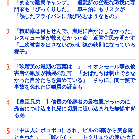
「まるで難民キャンプ」 避難所の劣悪な環境に専
門家も「びっくりした」 車中泊にもリスクが
「熱したフライパンに飛び込むようなもの」
「救助隊は何もせんで、満足に声かけしなかった」
レスキュー隊が救えなかった命 近隣住民が明かす
「二次被害を出さないのが訓練の鉄則になっている
様子」
「玖瑠美の最期の言葉は…」 イオンモール事故被
害者の親族が慟哭の証言 「おばたちは制止できな
かった自分たちを責めている」 さらに、間一髪で
事故を免れた従業員の証言も
【豊臣兄弟！】信長の後継者の最右翼だったのに
秀吉につけ込まれ兄に切腹に追い込まれた無惨すぎ
る弟
「中国人にボコボコにされ、ビルの6階から突き落
とされた」 「闇バイト」 トクリュウの使い捨て