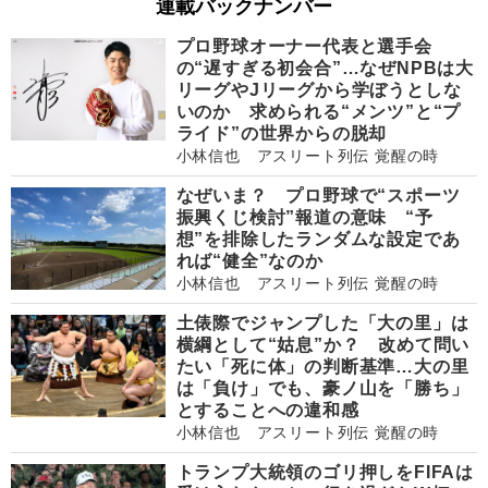
連載バックナンバー
プロ野球オーナー代表と選手会
の“遅すぎる初会合”…なぜNPBは大
リーグやJリーグから学ぼうとしな
いのか 求められる“メンツ”と“プ
ライド”の世界からの脱却
小林信也 アスリート列伝 覚醒の時
なぜいま？ プロ野球で“スポーツ
振興くじ検討”報道の意味 “予
想”を排除したランダムな設定であ
れば“健全”なのか
小林信也 アスリート列伝 覚醒の時
土俵際でジャンプした「大の里」は
横綱として“姑息”か？ 改めて問い
たい「死に体」の判断基準…大の里
は「負け」でも、豪ノ山を「勝ち」
とすることへの違和感
小林信也 アスリート列伝 覚醒の時
トランプ大統領のゴリ押しをFIFAは