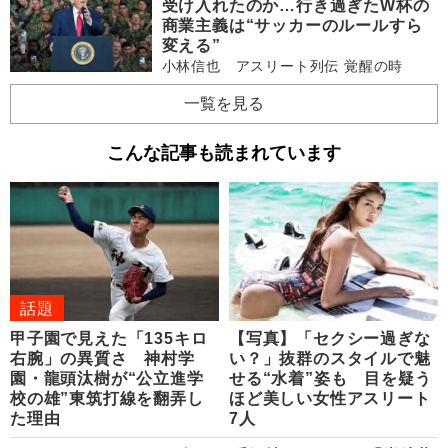
受け入れたのか…行き過ぎたW杯の
商業主義は“サッカーのルールすら
変える”
小林信也 アスリート列伝 覚醒の時
一覧を見る
こんな記事も読まれています
話題
甲子園で見えた「135キロ
【写真】「セクシー過ぎな
右腕」の異質さ 神村学
い？」抜群のスタイルで魅
園・龍頭汰樹が“公立進学
せる“水着”姿も 目を疑う
校の雄”東筑打線を翻弄し
ほど美しい女性アスリート
た理由
7人