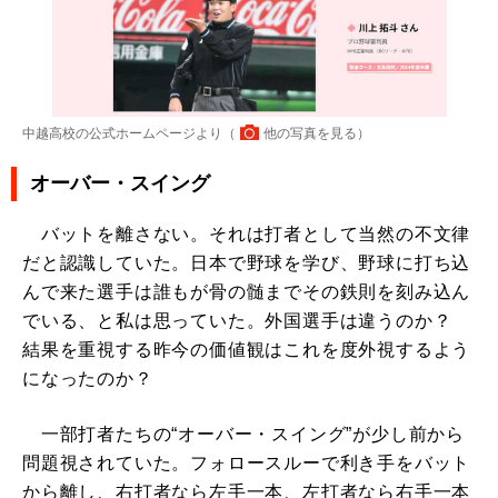
中越高校の公式ホームページより（
他の写真を見る
）
オーバー・スイング
バットを離さない。それは打者として当然の不文律
だと認識していた。日本で野球を学び、野球に打ち込
んで来た選手は誰もが骨の髄までその鉄則を刻み込ん
でいる、と私は思っていた。外国選手は違うのか？
結果を重視する昨今の価値観はこれを度外視するよう
になったのか？
一部打者たちの“オーバー・スイング”が少し前から
問題視されていた。フォロースルーで利き手をバット
から離し、右打者なら左手一本、左打者なら右手一本