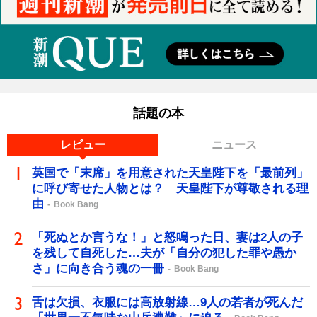
話題の本
レビュー
ニュース
英国で「末席」を用意された天皇陛下を「最前列」
に呼び寄せた人物とは？ 天皇陛下が尊敬される理
由
Book Bang
「死ぬとか言うな！」と怒鳴った日、妻は2人の子
を残して自死した…夫が「自分の犯した罪や愚か
さ」に向き合う魂の一冊
Book Bang
舌は欠損、衣服には高放射線…9人の若者が死んだ