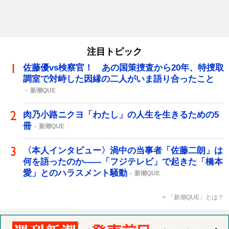
注目トピック
佐藤優vs検察官！ あの国策捜査から20年、特捜取
調室で対峙した因縁の二人がいま語り合ったこと
新潮QUE
肉乃小路ニクヨ「わたし」の人生を生きるための5
冊
新潮QUE
〈本人インタビュー〉渦中の当事者「佐藤二朗」は
何を語ったのか――「フジテレビ」で起きた「橋本
愛」とのハラスメント騒動
新潮QUE
「新潮QUE」とは？