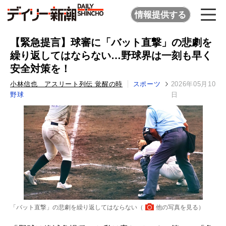
情報提供する
【緊急提言】球審に「バット直撃」の悲劇を
繰り返してはならない…野球界は一刻も早く
安全対策を！
小林信也 アスリート列伝 覚醒の時
スポーツ
2026年05月10
野球
日
「バット直撃」の悲劇を繰り返してはならない（
他の写真を見る
）