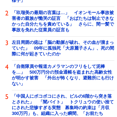
様子」
「玖瑠美の最期の言葉は…」 イオンモール事故被
害者の親族が慟哭の証言 「おばたちは制止できな
かった自分たちを責めている」 さらに、間一髪で
事故を免れた従業員の証言も
左目周囲の痣は「脳の動脈が破れ、その血が溜まっ
ていた」 09年に孤独死「大原麗子さん」、死の間
際に何が起きていたのか
「自衛隊員や報道カメラマンのフリをして泥棒
を…」 500万円分の預金通帳を盗まれた高齢女性
が明かす被害 「外出が怖くなり、避難所にも行け
ない」
「中国人にボコボコにされ、ビルの6階から突き落
とされた」 「闇バイト」 トクリュウの使い捨て
にされた悲惨すぎる実態 募集時の約束は「月収
300万円」も、組織に入った瞬間、「お前たち