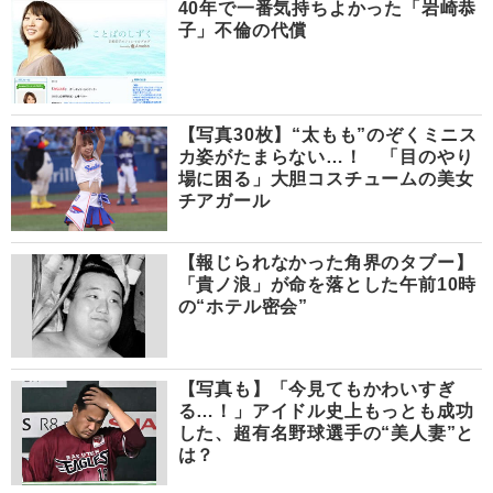
40年で一番気持ちよかった「岩崎恭
子」不倫の代償
【写真30枚】“太もも”のぞくミニス
カ姿がたまらない…！ 「目のやり
場に困る」大胆コスチュームの美女
チアガール
【報じられなかった角界のタブー】
「貴ノ浪」が命を落とした午前10時
の“ホテル密会”
【写真も】「今見てもかわいすぎ
る…！」アイドル史上もっとも成功
した、超有名野球選手の“美人妻”と
は？