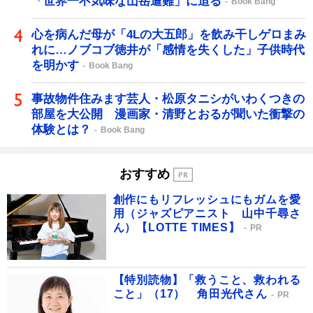
「世界一不気味な山岳遭難」に迫る
Book Bang
心を病んだ母が「4Lの大五郎」を飲み干しゲロまみ
れに…ノブコブ徳井が「感情を失くした」子供時代
を明かす
Book Bang
事故物件住みます芸人・松原タニシがいわくつきの
部屋を大公開 漫画家・清野とおるが聞いた衝撃の
体験とは？
Book Bang
おすすめ
創作にもリフレッシュにもガムを愛
用（ジャズピアニスト 山中千尋さ
ん）【LOTTE TIMES】
PR
【特別読物】「救うこと、救われる
こと」（17） 角田光代さん
PR