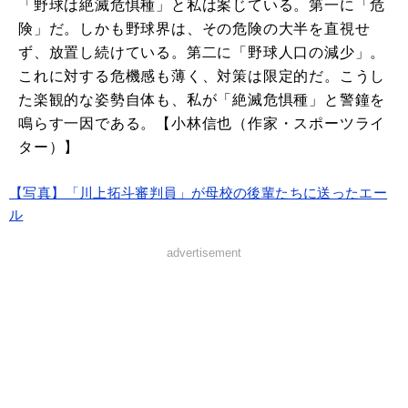
「野球は絶滅危惧種」と私は案じている。第一に「危
険」だ。しかも野球界は、その危険の大半を直視せ
ず、放置し続けている。第二に「野球人口の減少」。
これに対する危機感も薄く、対策は限定的だ。こうし
た楽観的な姿勢自体も、私が「絶滅危惧種」と警鐘を
鳴らす一因である。【小林信也（作家・スポーツライ
ター）】
【写真】「川上拓斗審判員」が母校の後輩たちに送ったエー
ル
advertisement