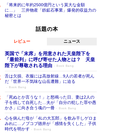
「将来的に年約2500億円という莫大な金額
に…」 三井物産「鉄鉱石事業」爆発的収益力の
秘密とは
話題の本
レビュー
ニュース
英国で「末席」を用意された天皇陛下を
「最前列」に呼び寄せた人物とは？ 天皇
陛下が尊敬される理由
Book Bang
舌は欠損、衣服には高放射線…9人の若者が死ん
だ「世界一不気味な山岳遭難」に迫る
Book Bang
「死ぬとか言うな！」と怒鳴った日、妻は2人の
子を残して自死した…夫が「自分の犯した罪や愚
かさ」に向き合う魂の一冊
Book Bang
心を病んだ母が「4Lの大五郎」を飲み干しゲロま
みれに…ノブコブ徳井が「感情を失くした」子供
時代を明かす
Book Bang