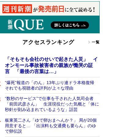
アクセスランキング
一覧
「そもそも会社のせいで起きた人災」 イ
オンモール事故被害者の親族が慟哭の証
言 「最後の言葉は…」
“爆死”報道の「のん」13年ぶり連ドラ本格復帰
それでも視聴者の評判が上々な理由
“数秒のサービス”で仕事を干された人気司会者
「前田武彦さん」 生涯現役だった気概と「体に
秒針が刻み込まれているような」話芸
板東英二さん「ゆで卵おまへんか？」 局が20個
用意すると… 「出演料も交通費も要らん」のゆ
で卵伝説