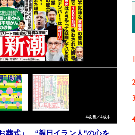
4枚目／4枚中
お葬式」 “親日イラン人”の心を