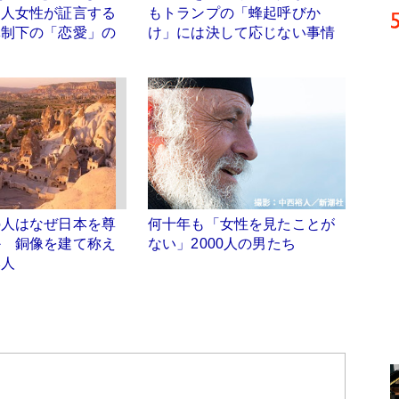
ン人女性が証言する
もトランプの「蜂起呼びか
体制下の「恋愛」の
け」には決して応じない事情
の人はなぜ日本を尊
何十年も「女性を見たことが
か 銅像を建て称え
ない」2000人の男たち
本人