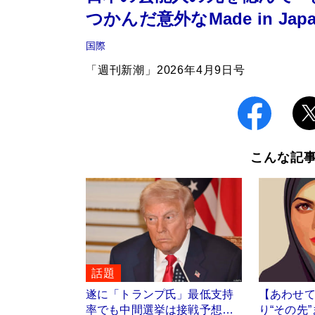
つかんだ意外なMade in Jap
国際
「週刊新潮」2026年4月9日号
こんな記
話題
遂に「トランプ氏」最低支持
【あわせ
率でも中間選挙は接戦予想…
り“その先