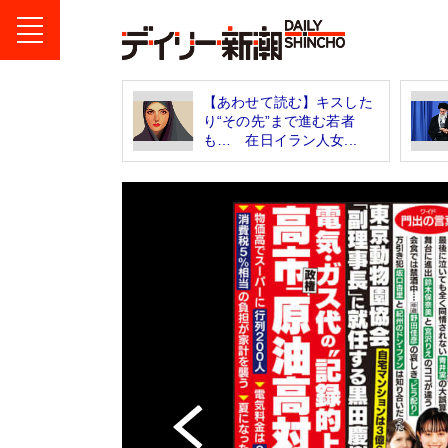
【あわせて読む】キスした
り“その先”まで進む若者
も… 在日イラン人女...