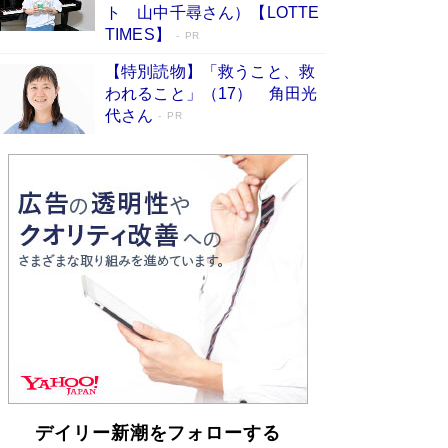
らも文庫化 映画化された直木賞受賞作もランク
ト 山中千尋さん）【LOTTE
イン［文庫ベストセラー］
Book Bang
TIMES】
PR
【特別読物】「救うこと、救
われること」（17） 角田光
代さん
PR
デイリー新潮をフォローする