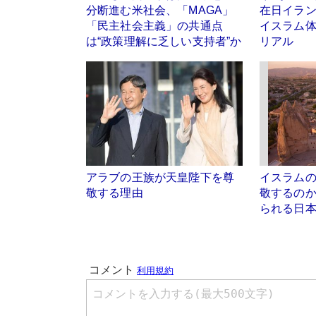
分断進む米社会、「MAGA」
在日イラ
「民主社会主義」の共通点
イスラム
は“政策理解に乏しい支持者”か
リアル
アラブの王族が天皇陛下を尊
イスラム
敬する理由
敬するの
られる日