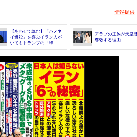
情報提供
【あわせて読む】「ハメネ
アラブの王族が天皇
イ爆殺」を喜ぶイラン人が
尊敬する理由
いてもトランプの「蜂...