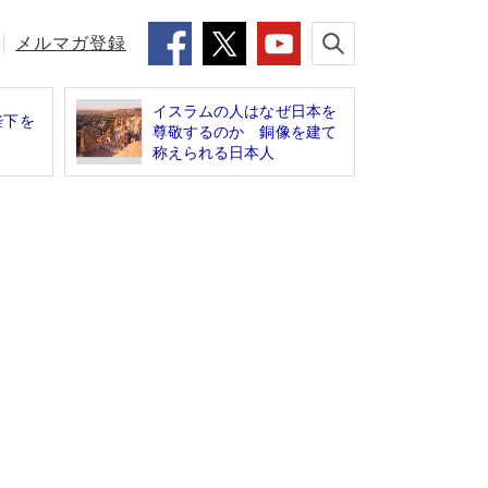
メルマガ登録
イスラムの人はなぜ日本を
陛下を
尊敬するのか 銅像を建て
称えられる日本人