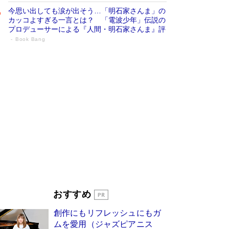
今思い出しても涙が出そう…「明石家さんま」の
カッコよすぎる一言とは？ 「電波少年」伝説の
プロデューサーによる『人間・明石家さんま』評
Book Bang
「宇宙兄弟」最終46巻がベストセラー1
位 宇宙開発への関心を押し上げた18年の
物語に幕 特装版には「宇宙で描かれたマ
ンガ」も収録
Book Bang
美輪明宏 晩年の回答を集めた『ほほえんで生き
るための人生相談』がランクイン［エンターテイ
メントベストセラー］
Book Bang
「『火垂るの墓』は、大嘘である」原作者が抱き
続けた“自責の念”とは…「自己憐憫は描きたくな
い」監督が徹底的にこだわったこと（後編） #
戦争の記憶
Book Bang
皇室はなぜ世界から尊敬されているのか？ 「天
おすすめ
皇陛下はお元気でおられるか」がサウジ国王の第
一声になる理由
Book Bang
創作にもリフレッシュにもガ
東野圭吾、伊坂幸太郎の人気シリーズ最新作どち
ムを愛用（ジャズピアニス