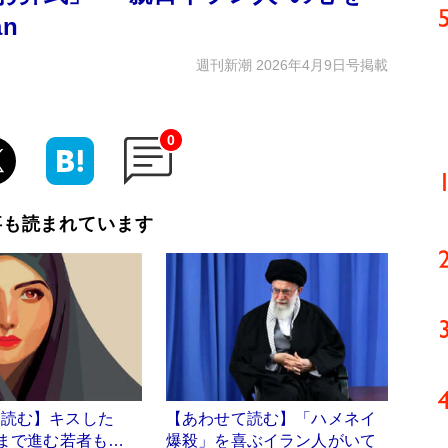
an
週刊新潮 2026年4月9日号掲載
0
事も読まれています
て読む】キスした
【あわせて読む】「ハメネイ
”まで進む若者も…
爆殺」を喜ぶイラン人がいて