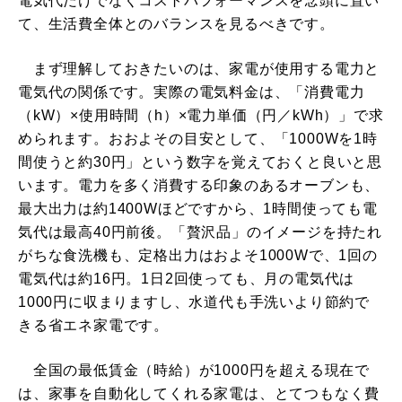
電気代だけでなくコストパフォーマンスを念頭に置い
て、生活費全体とのバランスを見るべきです。
まず理解しておきたいのは、家電が使用する電力と
電気代の関係です。実際の電気料金は、「消費電力
（kW）×使用時間（h）×電力単価（円／kWh）」で求
められます。おおよその目安として、「1000Wを1時
間使うと約30円」という数字を覚えておくと良いと思
います。電力を多く消費する印象のあるオーブンも、
最大出力は約1400Wほどですから、1時間使っても電
気代は最高40円前後。「贅沢品」のイメージを持たれ
がちな食洗機も、定格出力はおよそ1000Wで、1回の
電気代は約16円。1日2回使っても、月の電気代は
1000円に収まりますし、水道代も手洗いより節約で
きる省エネ家電です。
全国の最低賃金（時給）が1000円を超える現在で
は、家事を自動化してくれる家電は、とてつもなく費