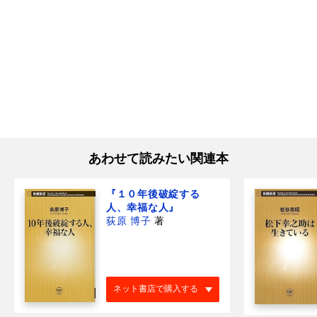
あわせて読みたい関連本
『１０年後破綻する
人、幸福な人』
荻原 博子
著
ネット書店で購入する