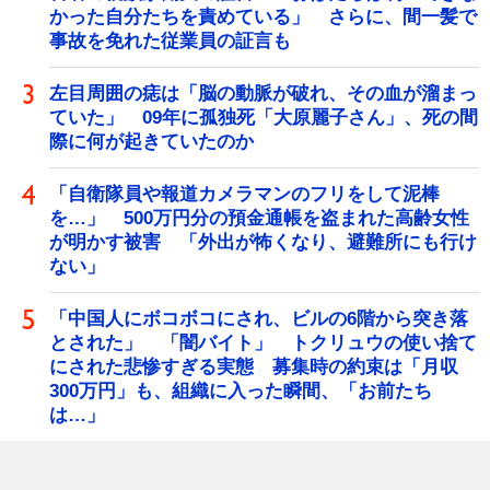
かった自分たちを責めている」 さらに、間一髪で
事故を免れた従業員の証言も
左目周囲の痣は「脳の動脈が破れ、その血が溜まっ
ていた」 09年に孤独死「大原麗子さん」、死の間
際に何が起きていたのか
「自衛隊員や報道カメラマンのフリをして泥棒
を…」 500万円分の預金通帳を盗まれた高齢女性
が明かす被害 「外出が怖くなり、避難所にも行け
ない」
「中国人にボコボコにされ、ビルの6階から突き落
とされた」 「闇バイト」 トクリュウの使い捨て
にされた悲惨すぎる実態 募集時の約束は「月収
300万円」も、組織に入った瞬間、「お前たち
は…」