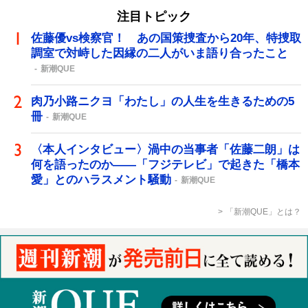
注目トピック
佐藤優vs検察官！ あの国策捜査から20年、特捜取
調室で対峙した因縁の二人がいま語り合ったこと
新潮QUE
肉乃小路ニクヨ「わたし」の人生を生きるための5
冊
新潮QUE
〈本人インタビュー〉渦中の当事者「佐藤二朗」は
何を語ったのか――「フジテレビ」で起きた「橋本
愛」とのハラスメント騒動
新潮QUE
「新潮QUE」とは？