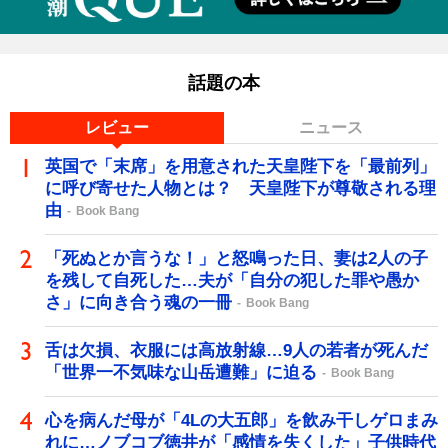
話題の本
レビュー
ニュース
英国で「末席」を用意された天皇陛下を「最前列」
に呼び寄せた人物とは？ 天皇陛下が尊敬される理
由
Book Bang
「死ぬとか言うな！」と怒鳴った日、妻は2人の子
を残して自死した…夫が「自分の犯した罪や愚か
さ」に向き合う魂の一冊
Book Bang
舌は欠損、衣服には高放射線…9人の若者が死んだ
「世界一不気味な山岳遭難」に迫る
Book Bang
心を病んだ母が「4Lの大五郎」を飲み干しゲロまみ
れに…ノブコブ徳井が「感情を失くした」子供時代