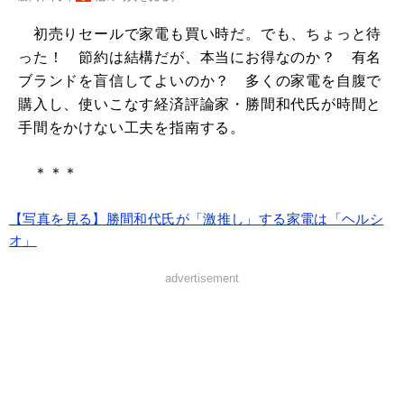
初売りセールで家電も買い時だ。でも、ちょっと待
った！ 節約は結構だが、本当にお得なのか？ 有名
ブランドを盲信してよいのか？ 多くの家電を自腹で
購入し、使いこなす経済評論家・勝間和代氏が時間と
手間をかけない工夫を指南する。
＊＊＊
【写真を見る】勝間和代氏が「激推し」する家電は「ヘルシ
オ」
advertisement