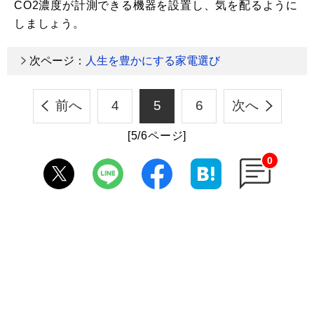
CO2濃度が計測できる機器を設置し、気を配るように
しましょう。
次ページ：
人生を豊かにする家電選び
前へ
4
5
6
次へ
[5/6ページ]
0