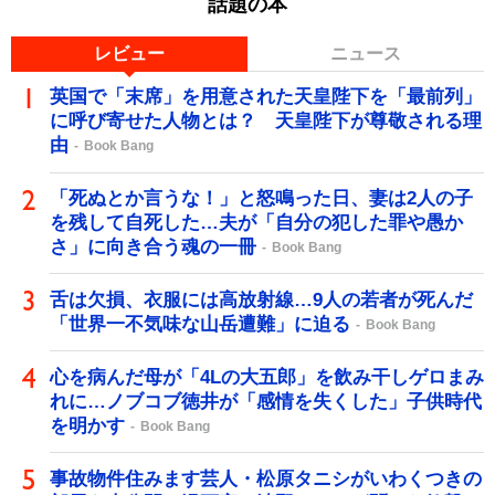
話題の本
レビュー
ニュース
英国で「末席」を用意された天皇陛下を「最前列」
に呼び寄せた人物とは？ 天皇陛下が尊敬される理
由
Book Bang
「死ぬとか言うな！」と怒鳴った日、妻は2人の子
を残して自死した…夫が「自分の犯した罪や愚か
さ」に向き合う魂の一冊
Book Bang
舌は欠損、衣服には高放射線…9人の若者が死んだ
「世界一不気味な山岳遭難」に迫る
Book Bang
心を病んだ母が「4Lの大五郎」を飲み干しゲロまみ
れに…ノブコブ徳井が「感情を失くした」子供時代
を明かす
Book Bang
事故物件住みます芸人・松原タニシがいわくつきの