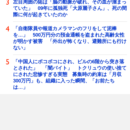
左目周囲の痣は「脳の動脈が破れ、その血が溜まっ
ていた」 09年に孤独死「大原麗子さん」、死の間
際に何が起きていたのか
「自衛隊員や報道カメラマンのフリをして泥棒
を…」 500万円分の預金通帳を盗まれた高齢女性
が明かす被害 「外出が怖くなり、避難所にも行け
ない」
「中国人にボコボコにされ、ビルの6階から突き落
とされた」 「闇バイト」 トクリュウの使い捨て
にされた悲惨すぎる実態 募集時の約束は「月収
300万円」も、組織に入った瞬間、「お前たち
は…」