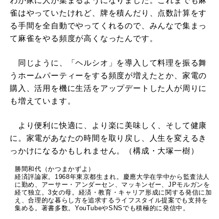
わが家に人が集まるようになりました。これまでも麻
雀はやっていたけれど、牌を積んだり、点数計算をす
る手間を全自動でやってくれるので、みんなで集まっ
て麻雀をやる頻度が高くなったんです。
同じように、「ヘルシオ」を導入して料理を振る舞
うホームパーティーをする頻度が増えたとか、家電の
購入、活用を機に生活をアップデートした人が周りに
も増えています。
より便利に快適に、より楽に美味しく、そして健康
に。家電があなたの時間を取り戻し、人生を変えるき
っかけになるかもしれません。（構成・大塚一樹）
勝間和代（かつまかずよ）
経済評論家。1968年東京都生まれ。慶應大学在学中から監査法人
に勤め、アーサー・アンダーセン、マッキンゼー、JPモルガンを
経て独立。3女の母。経済・教育・キャリア形成に関する発信に加
え、合理的な暮らし方を追求するライフスタイル提案でも支持を
集める。著書多数。YouTubeやSNSでも積極的に発信中。