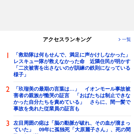
アクセスランキング
一覧
「救助隊は何もせんで、満足に声かけしなかった」
レスキュー隊が救えなかった命 近隣住民が明かす
「二次被害を出さないのが訓練の鉄則になっている
様子」
「玖瑠美の最期の言葉は…」 イオンモール事故被
害者の親族が慟哭の証言 「おばたちは制止できな
かった自分たちを責めている」 さらに、間一髪で
事故を免れた従業員の証言も
左目周囲の痣は「脳の動脈が破れ、その血が溜まっ
ていた」 09年に孤独死「大原麗子さん」、死の間