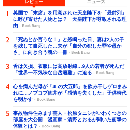
レビュー
ニュース
英国で「末席」を用意された天皇陛下を「最前列」
に呼び寄せた人物とは？ 天皇陛下が尊敬される理
由
Book Bang
「死ぬとか言うな！」と怒鳴った日、妻は2人の子
を残して自死した…夫が「自分の犯した罪や愚か
さ」に向き合う魂の一冊
Book Bang
舌は欠損、衣服には高放射線…9人の若者が死んだ
「世界一不気味な山岳遭難」に迫る
Book Bang
心を病んだ母が「4Lの大五郎」を飲み干しゲロまみ
れに…ノブコブ徳井が「感情を失くした」子供時代
を明かす
Book Bang
事故物件住みます芸人・松原タニシがいわくつきの
部屋を大公開 漫画家・清野とおるが聞いた衝撃の
体験とは？
Book Bang