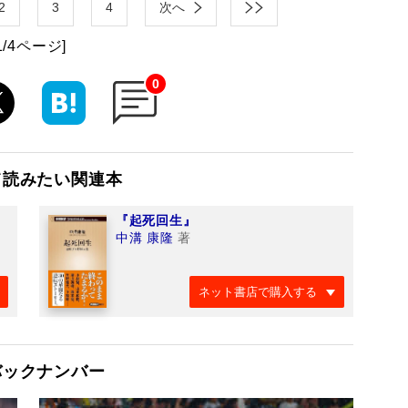
2
3
4
次へ
1/4ページ]
0
て読みたい関連本
『起死回生』
中溝 康隆
著
ネット書店で購入する
バックナンバー