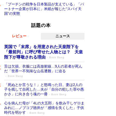
「プーチンの戦争を日本製品が支えている」「パ
ートナー企業が日本に」米紙が報じた“スパイ天
国”の実態
話題の本
レビュー
ニュース
英国で「末席」を用意された天皇陛下を
「最前列」に呼び寄せた人物とは？ 天皇
陛下が尊敬される理由
Book Bang
舌は欠損、衣服には高放射線…9人の若者が死ん
だ「世界一不気味な山岳遭難」に迫る
Book Bang
「死ぬとか言うな！」と怒鳴った日、妻は2人の
子を残して自死した…夫が「自分の犯した罪や愚
かさ」に向き合う魂の一冊
Book Bang
心を病んだ母が「4Lの大五郎」を飲み干しゲロま
みれに…ノブコブ徳井が「感情を失くした」子供
時代を明かす
Book Bang