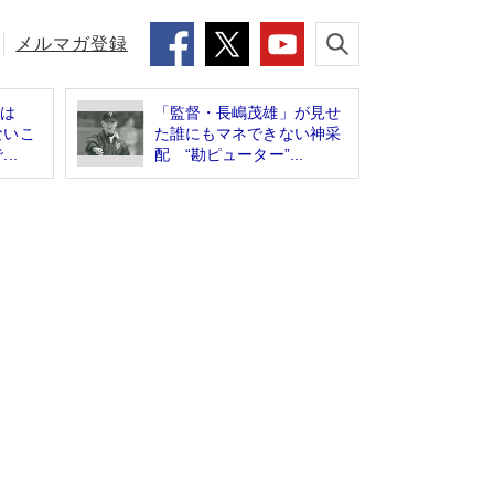
メルマガ登録
”は
「監督・長嶋茂雄」が見せ
ないこ
た誰にもマネできない神采
..
配 “勘ピューター”...