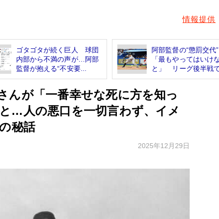
情報提供
ゴタゴタが続く巨人 球団
阿部監督の“懲罰交代
内部から不満の声が…阿部
「最もやってはいけ
監督が抱える“不安要...
と」 リーグ後半戦で.
さんが「一番幸せな死に方を知っ
と…人の悪口を一切言わず、イメ
”の秘話
2025年12月29日