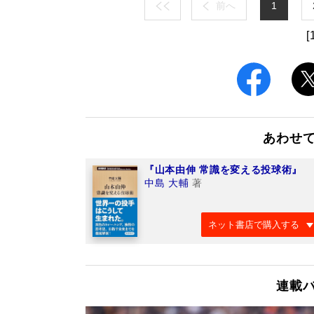
前へ
1
[
あわせ
『山本由伸 常識を変える投球術』
中島 大輔
著
ネット書店で購入する
連載