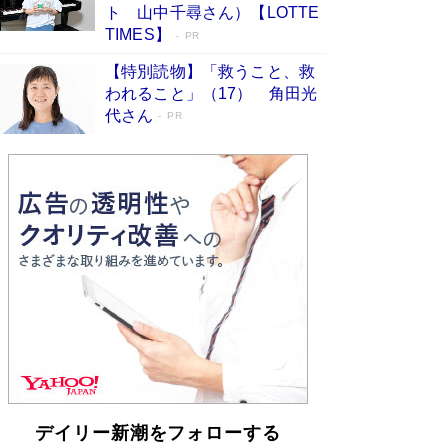
らも文庫化 映画化された直木賞受賞作もランク
ト 山中千尋さん）【LOTTE
イン［文庫ベストセラー］
Book Bang
TIMES】
PR
【特別読物】「救うこと、救
われること」（17） 角田光
代さん
PR
デイリー新潮をフォローする