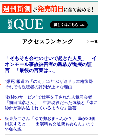
アクセスランキング
一覧
「そもそも会社のせいで起きた人災」 イ
オンモール事故被害者の親族が慟哭の証
言 「最後の言葉は…」
“爆死”報道の「のん」13年ぶり連ドラ本格復帰
それでも視聴者の評判が上々な理由
“数秒のサービス”で仕事を干された人気司会者
「前田武彦さん」 生涯現役だった気概と「体に
秒針が刻み込まれているような」話芸
板東英二さん「ゆで卵おまへんか？」 局が20個
用意すると… 「出演料も交通費も要らん」のゆ
で卵伝説