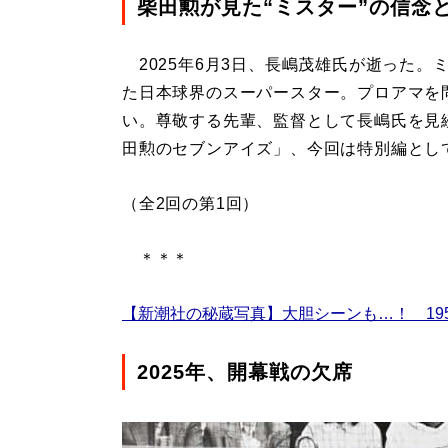
柴田勲が見た“ミスター”の信念
2025年6月3日、長嶋茂雄氏が逝った。
た日本球界のスーパースター。プロアマを
い。尊敬する先輩、監督として長嶋氏を見
田勲のセブンアイズ」、今回は特別編とし
（全2回の第1回）
＊＊＊
【新潮社の秘蔵写真】大胆シーンも…！ 19
2025年、開幕戦の欠席