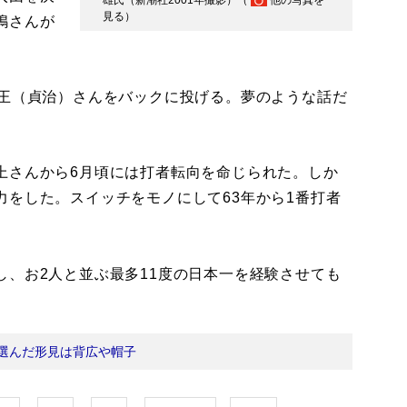
雄氏（新潮社2001年撮影）（
他の写真を
見る
）
嶋さんが
王（貞治）さんをバックに投げる。夢のような話だ
さんから6月頃には打者転向を命じられた。しか
力をした。スイッチをモノにして63年から1番打者
、お2人と並ぶ最多11度の日本一を経験させても
選んだ形見は背広や帽子