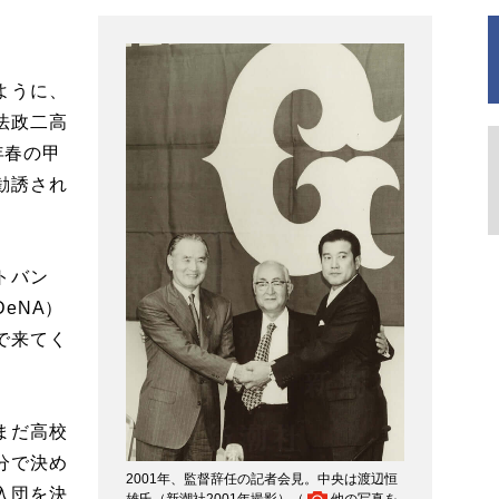
ように、
法政二高
年春の甲
勧誘され
トバン
eNA）
で来てく
まだ高校
分で決め
2001年、監督辞任の記者会見。中央は渡辺恒
入団を決