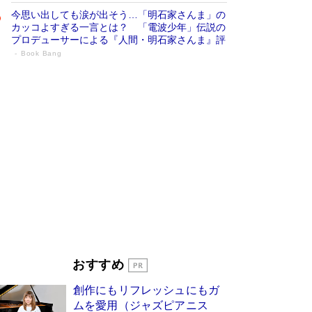
今思い出しても涙が出そう…「明石家さんま」の
カッコよすぎる一言とは？ 「電波少年」伝説の
プロデューサーによる『人間・明石家さんま』評
Book Bang
「宇宙兄弟」最終46巻がベストセラー1
位 宇宙開発への関心を押し上げた18年の
物語に幕 特装版には「宇宙で描かれたマ
ンガ」も収録
Book Bang
美輪明宏 晩年の回答を集めた『ほほえんで生き
るための人生相談』がランクイン［エンターテイ
メントベストセラー］
Book Bang
「『火垂るの墓』は、大嘘である」原作者が抱き
続けた“自責の念”とは…「自己憐憫は描きたくな
い」監督が徹底的にこだわったこと（後編） #
戦争の記憶
Book Bang
「叱って伸びるやつは、褒めたらもっと伸びる」
おすすめ
俳優・高嶋政伸が家族に教わった“人を育てるコ
ツ”…芸への考え方を明かす
Book Bang
創作にもリフレッシュにもガ
東野圭吾、伊坂幸太郎の人気シリーズ最新作どち
ムを愛用（ジャズピアニス