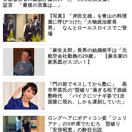
証言 「最後の言葉は…」
【写真】「岸田文雄」を青山の料理
屋に呼びつけた「大物政治家長
男」 なんとロールスロイスでご登
場
「麻生太郎」長男の結婚相手は「元
航空会社勤務の29歳」 【麻生家の
家系図がスゴい！】
「門の前でキスしてから塾に」 高
市早苗氏の“型破り”過ぎる松下政経
塾時代 「バイクにツナギ姿で1次
面接に現れ、しかも遅刻していた」
ロングヘアにボディコン姿「ジュリ
アナ」のVIP席でたむろ 型破り
「安倍昭恵」の酔狂伝説