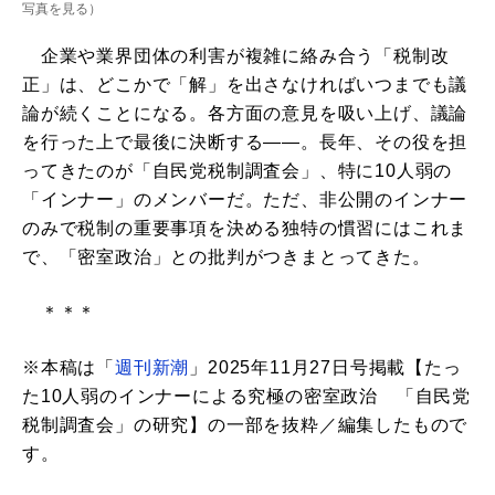
写真を見る
）
企業や業界団体の利害が複雑に絡み合う「税制改
正」は、どこかで「解」を出さなければいつまでも議
論が続くことになる。各方面の意見を吸い上げ、議論
を行った上で最後に決断する――。長年、その役を担
ってきたのが「自民党税制調査会」、特に10人弱の
「インナー」のメンバーだ。ただ、非公開のインナー
のみで税制の重要事項を決める独特の慣習にはこれま
で、「密室政治」との批判がつきまとってきた。
＊＊＊
※本稿は「
週刊新潮
」2025年11月27日号掲載【たっ
た10人弱のインナーによる究極の密室政治 「自民党
税制調査会」の研究】の一部を抜粋／編集したもので
す。