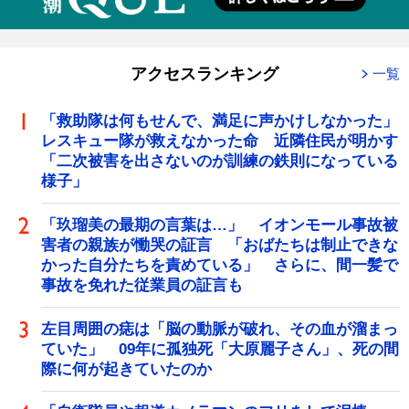
アクセスランキング
一覧
「救助隊は何もせんで、満足に声かけしなかった」
レスキュー隊が救えなかった命 近隣住民が明かす
「二次被害を出さないのが訓練の鉄則になっている
様子」
「玖瑠美の最期の言葉は…」 イオンモール事故被
害者の親族が慟哭の証言 「おばたちは制止できな
かった自分たちを責めている」 さらに、間一髪で
事故を免れた従業員の証言も
左目周囲の痣は「脳の動脈が破れ、その血が溜まっ
ていた」 09年に孤独死「大原麗子さん」、死の間
際に何が起きていたのか