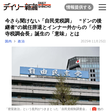
情報提供する
今さら聞けない「自民党税調」 “ドンの後
継者”の就任辞退とインナー外からの「小野
寺税調会長」誕生の「意味」とは
国内
政治
2025年11月25日
「密室政治」という批判がつきまとった「自民党税制調査会」（
他の