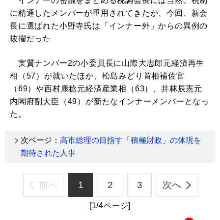
インナーの密議をまとめる税調会長には当然、税制
に精通したメンバーが重用されてきたが、今回、新会
長に選ばれた小野寺氏は「インナー外」からの異例の
抜擢だった
実質ナンバー2の小委員長に山際大志郎元経済再生
相（57）が就いたほか、松島みどり首相補佐官
（69）や西村康稔元経済産業相（63）、井林辰憲元
内閣府副大臣（49）が新たなインナーメンバーとなっ
た。
次ページ：
高市総理の目指す「積極財政」の体現を
期待された人事
前へ
1
2
3
次へ
[1/4ページ]