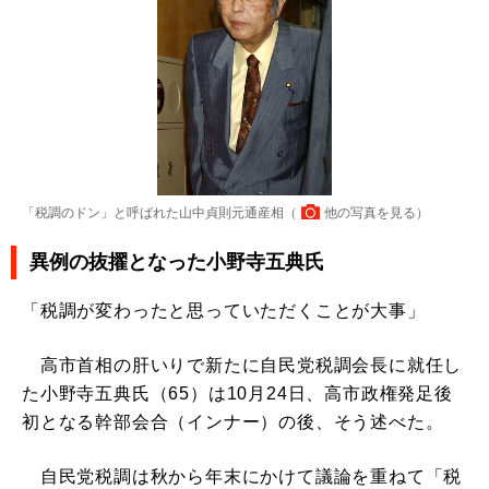
「税調のドン」と呼ばれた山中貞則元通産相（
他の写真を見る
）
異例の抜擢となった小野寺五典氏
「税調が変わったと思っていただくことが大事」
高市首相の肝いりで新たに自民党税調会長に就任し
た小野寺五典氏（65）は10月24日、高市政権発足後
初となる幹部会合（インナー）の後、そう述べた。
自民党税調は秋から年末にかけて議論を重ねて「税