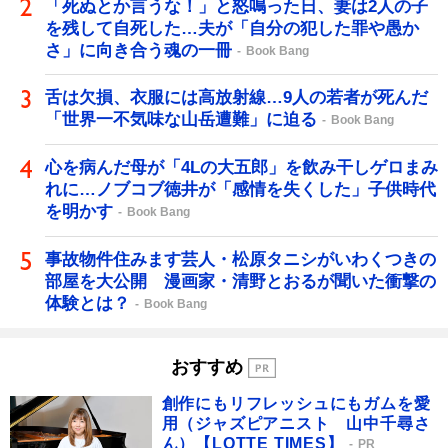
「死ぬとか言うな！」と怒鳴った日、妻は2人の子
を残して自死した…夫が「自分の犯した罪や愚か
さ」に向き合う魂の一冊
Book Bang
舌は欠損、衣服には高放射線…9人の若者が死んだ
「世界一不気味な山岳遭難」に迫る
Book Bang
心を病んだ母が「4Lの大五郎」を飲み干しゲロまみ
れに…ノブコブ徳井が「感情を失くした」子供時代
を明かす
Book Bang
事故物件住みます芸人・松原タニシがいわくつきの
部屋を大公開 漫画家・清野とおるが聞いた衝撃の
体験とは？
Book Bang
おすすめ
創作にもリフレッシュにもガムを愛
用（ジャズピアニスト 山中千尋さ
ん）【LOTTE TIMES】
PR