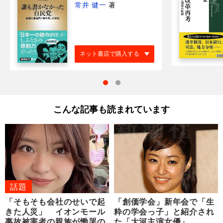
常井 健一
著
ネット書店で購入する
こんな記事も読まれています
話題
「そもそも会社のせいで起
「創価学会」新年会で「生
きた人災」 イオンモール
粋の学会っ子」と紹介され
事故被害者の親族が慟哭の
た「大河主演女優」