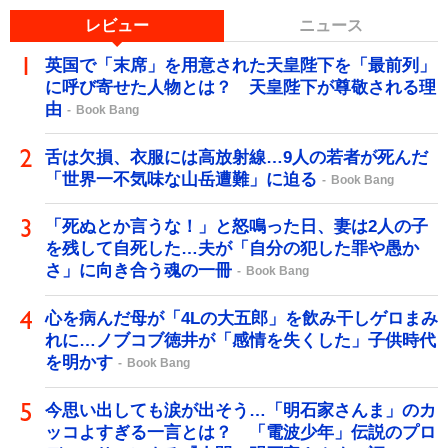
レビュー
ニュース
英国で「末席」を用意された天皇陛下を「最前列」
に呼び寄せた人物とは？ 天皇陛下が尊敬される理
由
Book Bang
舌は欠損、衣服には高放射線…9人の若者が死んだ
「世界一不気味な山岳遭難」に迫る
Book Bang
「死ぬとか言うな！」と怒鳴った日、妻は2人の子
を残して自死した…夫が「自分の犯した罪や愚か
さ」に向き合う魂の一冊
Book Bang
心を病んだ母が「4Lの大五郎」を飲み干しゲロまみ
れに…ノブコブ徳井が「感情を失くした」子供時代
を明かす
Book Bang
今思い出しても涙が出そう…「明石家さんま」のカ
ッコよすぎる一言とは？ 「電波少年」伝説のプロ