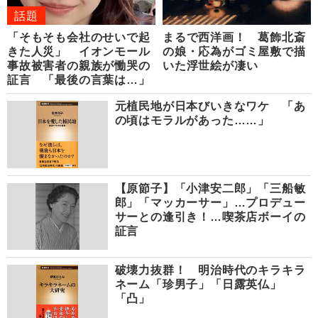
話題
「そもそも会社のせいで起
まるで西洋画！ 葛飾北斎
きた人災」 イオンモール
の娘・応為がゴミ屋敷で描
事故被害者の親族が慟哭の
いた浮世絵が凄い
証言 「最後の言葉は…」
元植民地が日本びいきなワケ 「あ
の頃はモラルがあった……」
【原節子】「小津安二郎」「三船敏
郎」「マッカーサー」…プロデュー
サーとの逢引き！…喫茶店ボーイの
証言
破壊力抜群！ 明治時代のキラキラ
ネーム「珍男子」「日露英仏」
「凸」