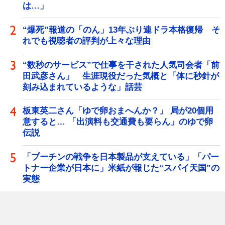
は…」
“爆死”報道の「のん」13年ぶり連ドラ本格復帰 そ
れでも視聴者の評判が上々な理由
“数秒のサービス”で仕事を干された人気司会者「前
田武彦さん」 生涯現役だった気概と「体に秒針が
刻み込まれているような」話芸
板東英二さん「ゆで卵おまへんか？」 局が20個用
意すると… 「出演料も交通費も要らん」のゆで卵
伝説
「プーチンの戦争を日本製品が支えている」「パー
トナー企業が日本に」米紙が報じた“スパイ天国”の
実態