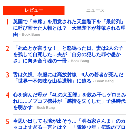
レビュー
ニュース
英国で「末席」を用意された天皇陛下を「最前列」
に呼び寄せた人物とは？ 天皇陛下が尊敬される理
由
Book Bang
「死ぬとか言うな！」と怒鳴った日、妻は2人の子
を残して自死した…夫が「自分の犯した罪や愚か
さ」に向き合う魂の一冊
Book Bang
舌は欠損、衣服には高放射線…9人の若者が死んだ
「世界一不気味な山岳遭難」に迫る
Book Bang
心を病んだ母が「4Lの大五郎」を飲み干しゲロまみ
れに…ノブコブ徳井が「感情を失くした」子供時代
を明かす
Book Bang
今思い出しても涙が出そう…「明石家さんま」のカ
ッコよすぎる一言とは？ 「電波少年」伝説のプロ