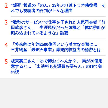
“爆死”報道の「のん」13年ぶり連ドラ本格復帰 そ
れでも視聴者の評判が上々な理由
“数秒のサービス”で仕事を干された人気司会者「前
田武彦さん」 生涯現役だった気概と「体に秒針が
刻み込まれているような」話芸
「将来的に年約2500億円という莫大な金額に…」
三井物産「鉄鉱石事業」爆発的収益力の秘密とは
板東英二さん「ゆで卵おまへんか？」 局が20個用
意すると… 「出演料も交通費も要らん」のゆで卵
伝説