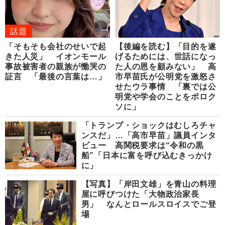
話題
「そもそも会社のせいで起
【後編を読む】「目的を遂
きた人災」 イオンモール
げるためには、世話になっ
事故被害者の親族が慟哭の
た人の恩を顧みない」 高
証言 「最後の言葉は…」
市早苗氏が公明党を激怒さ
せたウラ事情 「裏では公
明党や学会のことをボロク
ソに」
「トランプ・ショックはむしろチャ
ンスだ」…「高市早苗」議員インタ
ビュー 高関税要求は“令和の黒
船”「日本に富を呼び込むきっかけ
に」
【写真】「岸田文雄」を青山の料理
屋に呼びつけた「大物政治家長
男」 なんとロールスロイスでご登
場