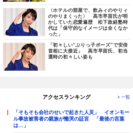
〈ホテルの部屋で、飲みィのやりィ
のやりまくった〉 高市早苗氏が明
かしていた恋愛遍歴 松下政経塾時
代は「保守的なイメージは全くなか
った」
「初々しい“ぶりっ子ポーズ”で安倍
首相に大接近」 高市早苗氏、初当
選時の初々しい姿も
アクセスランキング
一覧
「そもそも会社のせいで起きた人災」 イオンモー
ル事故被害者の親族が慟哭の証言 「最後の言葉
は…」