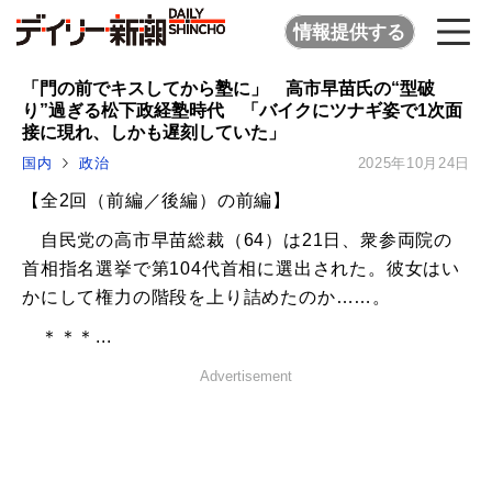
情報提供する
「門の前でキスしてから塾に」 高市早苗氏の“型破
り”過ぎる松下政経塾時代 「バイクにツナギ姿で1次面
接に現れ、しかも遅刻していた」
国内
政治
2025年10月24日
【全2回（前編／後編）の前編】
自民党の高市早苗総裁（64）は21日、衆参両院の
首相指名選挙で第104代首相に選出された。彼女はい
かにして権力の階段を上り詰めたのか……。
＊＊＊...
Advertisement