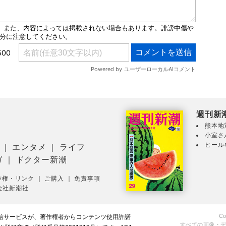
週刊新
熊本地
小室さ
ヒール
｜
エンタメ
｜
ライフ
ガ
｜
ドクター新潮
作権・リンク
｜
ご購入
｜
免責事項
会社新潮社
Co
配信サービスが、著作権者からコンテンツ使用許諾
すべての画像・