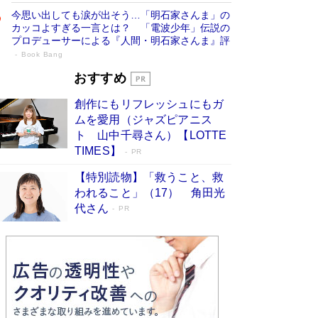
今思い出しても涙が出そう…「明石家さんま」の
カッコよすぎる一言とは？ 「電波少年」伝説の
プロデューサーによる『人間・明石家さんま』評
Book Bang
「宇宙兄弟」最終46巻がベストセラー1
おすすめ
位 宇宙開発への関心を押し上げた18年の
創作にもリフレッシュにもガ
物語に幕 特装版には「宇宙で描かれたマ
ムを愛用（ジャズピアニス
ンガ」も収録
Book Bang
ト 山中千尋さん）【LOTTE
美輪明宏 晩年の回答を集めた『ほほえんで生き
TIMES】
PR
るための人生相談』がランクイン［エンターテイ
メントベストセラー］
Book Bang
【特別読物】「救うこと、救
われること」（17） 角田光
「『火垂るの墓』は、大嘘である」原作者が抱き
代さん
続けた“自責の念”とは…「自己憐憫は描きたくな
PR
い」監督が徹底的にこだわったこと（後編） #
戦争の記憶
Book Bang
皇室はなぜ世界から尊敬されているのか？ 「天
皇陛下はお元気でおられるか」がサウジ国王の第
一声になる理由
Book Bang
東野圭吾、伊坂幸太郎の人気シリーズ最新作どち