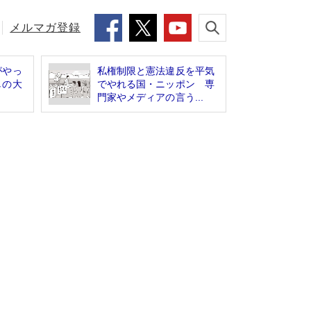
メルマガ登録
がやっ
私権制限と憲法違反を平気
しの大
でやれる国・ニッポン 専
門家やメディアの言う...