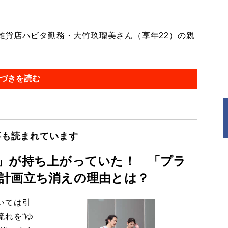
貨店ハビタ勤務・大竹玖瑠美さん（享年22）の親
づきを読む
事も読まれています
」が持ち上がっていた！ 「プラ
計画立ち消えの理由とは？
いては引
流れを“ゆ