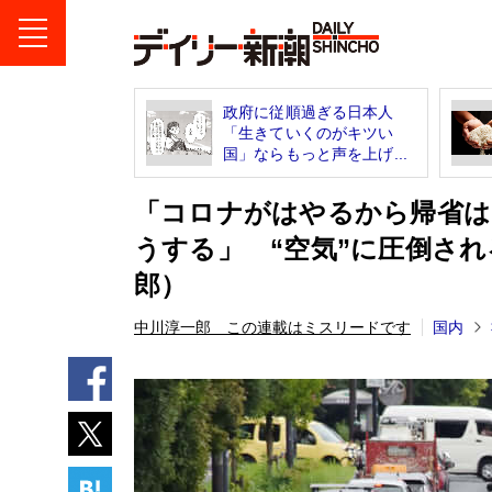
政府に従順過ぎる日本人
「生きていくのがキツい
国」ならもっと声を上げ...
「コロナがはやるから帰省は
うする」 “空気”に圧倒さ
郎）
中川淳一郎 この連載はミスリードです
国内