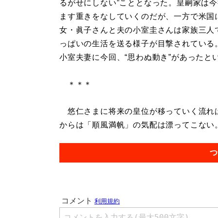
るがせにしない”こととなった。皇嗣家は
ます重きをなしていくのだが、一方で米国
女・眞子さんと夫の小室圭さんは家族三人
っぱいの生活を送る様子が目撃されている
小室夫妻に今回、“思わぬ動き”があったと
＊＊＊
悠仁さまに将来の皇位が移っていく流れは
からは「順風満帆」の気配は漂ってこない。.
つ