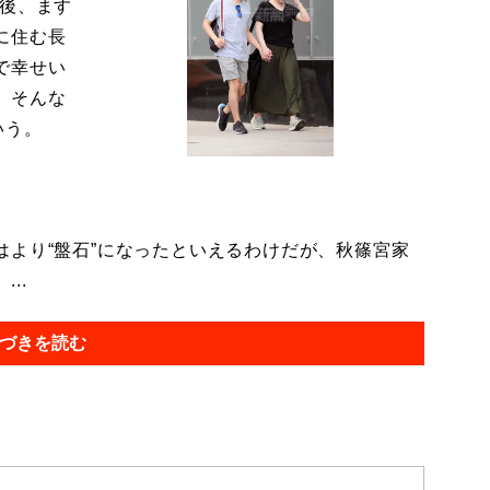
今後、ます
に住む長
で幸せい
。そんな
いう。
より“盤石”になったといえるわけだが、秋篠宮家
..
づきを読む