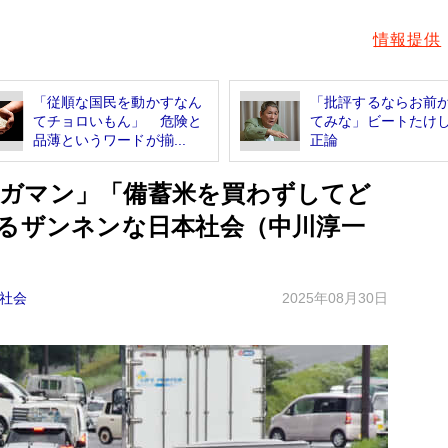
情報提供
「従順な国民を動かすなん
「批評するならお前
てチョロいもん」 危険と
てみな」ビートたけ
品薄というワードが揃...
正論
ガマン」「備蓄米を買わずしてど
れるザンネンな日本社会（中川淳一
社会
2025年08月30日