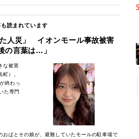
事も読まれています
た人災」 イオンモール事故被害
後の言葉は…」
きな被害
島町）。
導が終わっ
いた専門
のおばとその娘が、避難していたモールの駐車場で