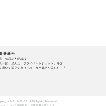
潮 最新号
震 修羅の人間模様
ん一家 消えた「プライベートジェット」帰国
を履いて国会で座りこみ 高市首相が隠したい「...
pyright © SHINCHOSHA All Rights Reserved.
データについて無断転用・無断転載を禁じます。