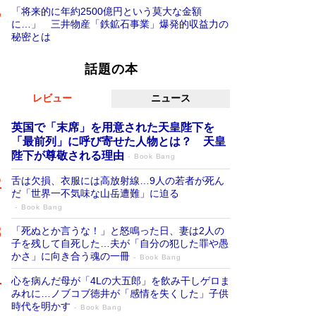
「将来的に年約2500億円という莫大な金額
に…」 三井物産「鉄鉱石事業」爆発的収益力の
秘密とは
話題の本
レビュー
ニュース
英国で「末席」を用意された天皇陛下を
「最前列」に呼び寄せた人物とは？ 天皇
陛下が尊敬される理由
Book Bang
舌は欠損、衣服には高放射線…9人の若者が死ん
だ「世界一不気味な山岳遭難」に迫る
Book Bang
「死ぬとか言うな！」と怒鳴った日、妻は2人の
子を残して自死した…夫が「自分の犯した罪や愚
かさ」に向き合う魂の一冊
Book Bang
心を病んだ母が「4Lの大五郎」を飲み干しゲロま
みれに…ノブコブ徳井が「感情を失くした」子供
時代を明かす
Book Bang