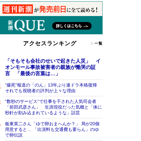
アクセスランキング
一覧
「そもそも会社のせいで起きた人災」 イ
オンモール事故被害者の親族が慟哭の証
言 「最後の言葉は…」
“爆死”報道の「のん」13年ぶり連ドラ本格復帰
それでも視聴者の評判が上々な理由
“数秒のサービス”で仕事を干された人気司会者
「前田武彦さん」 生涯現役だった気概と「体に
秒針が刻み込まれているような」話芸
板東英二さん「ゆで卵おまへんか？」 局が20個
用意すると… 「出演料も交通費も要らん」のゆ
で卵伝説