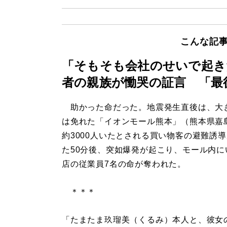
こんな記
「そもそも会社のせいで起き
者の親族が慟哭の証言 「最
助かった命だった。地震発生直後は、大
は免れた「イオンモール熊本」（熊本県嘉
約3000人いたとされる買い物客の避難誘
た50分後、突如爆発が起こり、モール内に
店の従業員7名の命が奪われた。
＊＊＊
「たまたま玖瑠美（くるみ）本人と、彼女