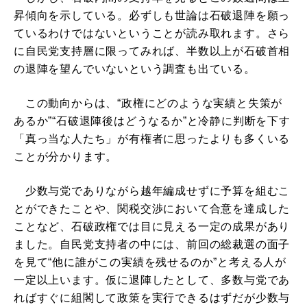
昇傾向を示している。必ずしも世論は石破退陣を願っ
ているわけではないということが読み取れます。さら
に自民党支持層に限ってみれば、半数以上が石破首相
の退陣を望んでいないという調査も出ている。
この動向からは、“政権にどのような実績と失策が
あるか”“石破退陣後はどうなるか”と冷静に判断を下す
「真っ当な人たち」が有権者に思ったよりも多くいる
ことが分かります。
少数与党でありながら越年編成せずに予算を組むこ
とができたことや、関税交渉において合意を達成した
ことなど、石破政権では目に見える一定の成果があり
ました。自民党支持者の中には、前回の総裁選の面子
を見て“他に誰がこの実績を残せるのか”と考える人が
一定以上います。仮に退陣したとして、多数与党であ
ればすぐに組閣して政策を実行できるはずだが少数与