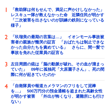
「救助隊は何もせんで、満足に声かけしなかった」
レスキュー隊が救えなかった命 近隣住民が明かす
「二次被害を出さないのが訓練の鉄則になっている
様子」
「玖瑠美の最期の言葉は…」 イオンモール事故被
害者の親族が慟哭の証言 「おばたちは制止できな
かった自分たちを責めている」 さらに、間一髪で
事故を免れた従業員の証言も
左目周囲の痣は「脳の動脈が破れ、その血が溜まっ
ていた」 09年に孤独死「大原麗子さん」、死の間
際に何が起きていたのか
「自衛隊員や報道カメラマンのフリをして泥棒
を…」 500万円分の預金通帳を盗まれた高齢女性
が明かす被害 「外出が怖くなり、避難所にも行け
ない」