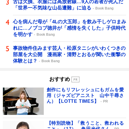
舌は欠損、衣服には高放射線…9人の若者が死んだ
「世界一不気味な山岳遭難」に迫る
Book Bang
心を病んだ母が「4Lの大五郎」を飲み干しゲロまみ
れに…ノブコブ徳井が「感情を失くした」子供時代
を明かす
Book Bang
事故物件住みます芸人・松原タニシがいわくつきの
部屋を大公開 漫画家・清野とおるが聞いた衝撃の
体験とは？
Book Bang
おすすめ
創作にもリフレッシュにもガムを愛
用（ジャズピアニスト 山中千尋さ
ん）【LOTTE TIMES】
PR
【特別読物】「救うこと、救われる
こと」（17） 角田光代さん
PR