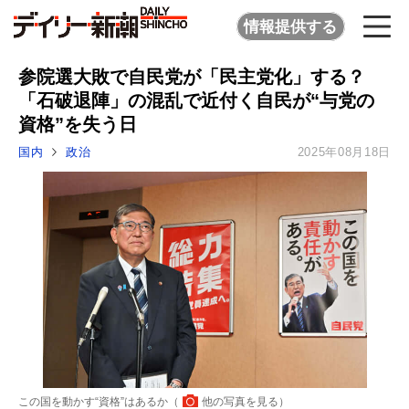
情報提供する
参院選大敗で自民党が「民主党化」する？
「石破退陣」の混乱で近付く自民が“与党の
資格”を失う日
国内
政治
2025年08月18日
この国を動かす“資格”はあるか（
他の写真を見る
）