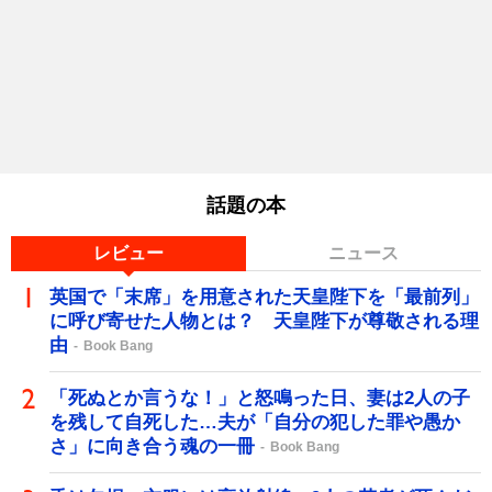
話題の本
レビュー
ニュース
英国で「末席」を用意された天皇陛下を「最前列」
に呼び寄せた人物とは？ 天皇陛下が尊敬される理
由
Book Bang
「死ぬとか言うな！」と怒鳴った日、妻は2人の子
を残して自死した…夫が「自分の犯した罪や愚か
さ」に向き合う魂の一冊
Book Bang