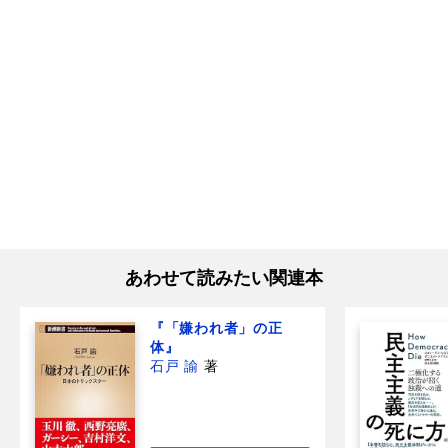
あわせて読みたい関連本
『「嫌われ者」の正
体』
石戸 諭
著