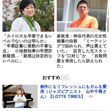
「カイロ大を卒業できるレ
参政党・神谷代表の元女性
ベルでないのは明らか」
秘書の自殺 「ミーティン
「卒業証書に複数の不審な
グで詰められ、声は震えて
点」 小池都知事の学歴詐
いた」 証言した元スタッ
称疑惑…「疑惑は決定的な
フを“口封じ”か 「自殺問
レベルに」
題を発信したら訴えられ
た」
おすすめ
創作にもリフレッシュにもガムを愛
用（ジャズピアニスト 山中千尋さ
ん）【LOTTE TIMES】
PR