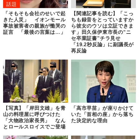
話題
「そもそも会社のせいで起
【関連記事を読む】「こっ
きた人災」 イオンモール
ちも録音をとっていますか
事故被害者の親族が慟哭の
ら彼女のウソは立証できま
証言 「最後の言葉は…」
す」田久保伊東市長の“ニ
セ卒業証書”チラ見せ
「19.2秒反論」に副議長が
再反論
【写真】「岸田文雄」を青
「高市早苗」が座りかけて
山の料理屋に呼びつけた
いた「首相の座」から落ち
「大物政治家長男」 なん
た決定的な理由
とロールスロイスでご登場