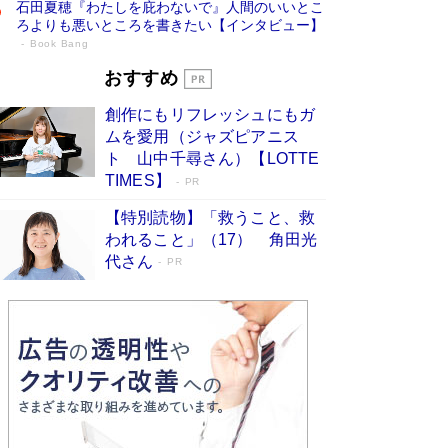
石田夏穂『わたしを庇わないで』人間のいいとこ
ろよりも悪いところを書きたい【インタビュー】
Book Bang
73歳でも働くしかない 「老後レス時代」
おすすめ
に交通誘導員の独白が話題
Book Bang
創作にもリフレッシュにもガ
「なんで？ そんな馬鹿な……」90歳になった作
ムを愛用（ジャズピアニス
家・阿刀田高さんが、ひとり暮らしの生活を明か
ト 山中千尋さん）【LOTTE
す
Book Bang
TIMES】
PR
追悼・東野圭吾さん 週間ベストセラーランキン
【特別読物】「救うこと、救
グに『容疑者Xの献身』『白夜行』など代表作が
われること」（17） 角田光
並ぶ［文庫ベストセラー］
Book Bang
代さん
PR
和田秀樹の70代、80代向け新書がベスト3を独
占 上半期1位にも選出［新書ベストセラー］
Book Bang
「『火垂るの墓』は、大嘘である」原作者が抱き
続けた“自責の念”とは…「自己憐憫は描きたくな
い」監督が徹底的にこだわったこと（後編） #
戦争の記憶
Book Bang