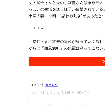
女・眞子さんと夫の小室圭さんは家族三人
っぱいの生活を送る様子が目撃されている
小室夫妻に今回、“思わぬ動き”があったと
＊＊＊
悠仁さまに将来の皇位が移っていく流れは
からは「順風満帆」の気配は漂ってこない。.
つ