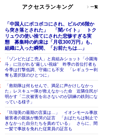
アクセスランキング
一覧
「中国人にボコボコにされ、ビルの6階か
ら突き落とされた」 「闇バイト」 トク
リュウの使い捨てにされた悲惨すぎる実
態 募集時の約束は「月収300万円」も、
組織に入った瞬間、「お前たちは…」
「ゾンビたばこ売人」と肩組みショット「小園海
斗」に注がれる“厳しい視線” 昨季の首位打者も
今季は打撃低調、守備にも不安 「レギュラー剥
奪も選択肢のひとつに」
「救助隊は何もせんで、満足に声かけしなかっ
た」レスキュー隊が救えなかった命 近隣住民が
明かす「二次被害を出さないのが訓練の鉄則にな
っている様子」
「玖瑠美の最期の言葉は…」 イオンモール事故
被害者の親族が慟哭の証言 「おばたちは制止で
きなかった自分たちを責めている」 さらに、間
一髪で事故を免れた従業員の証言も