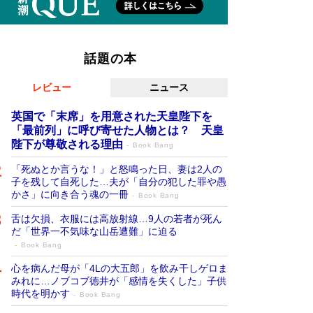
話題の本
レビュー
ニュース
英国で「末席」を用意された天皇陛下を
「最前列」に呼び寄せた人物とは？ 天皇
陛下が尊敬される理由
Book Bang
「死ぬとか言うな！」と怒鳴った日、妻は2人の
子を残して自死した…夫が「自分の犯した罪や愚
かさ」に向き合う魂の一冊
Book Bang
舌は欠損、衣服には高放射線…9人の若者が死ん
だ「世界一不気味な山岳遭難」に迫る
Book Bang
心を病んだ母が「4Lの大五郎」を飲み干しゲロま
みれに…ノブコブ徳井が「感情を失くした」子供
時代を明かす
Book Bang