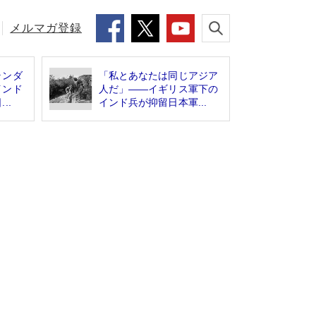
メルマガ登録
ランダ
「私とあなたは同じアジア
インド
人だ」――イギリス軍下の
..
インド兵が抑留日本軍...