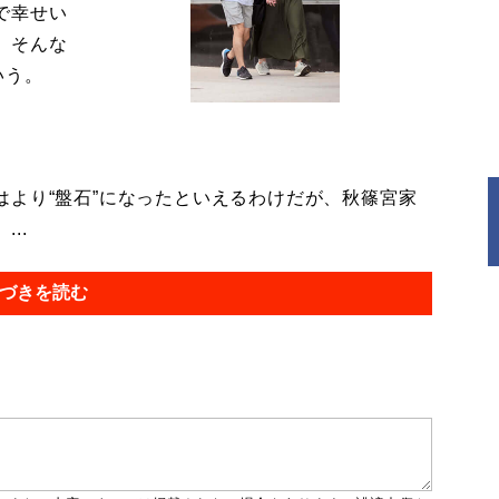
で幸せい
。そんな
いう。
より“盤石”になったといえるわけだが、秋篠宮家
..
づきを読む