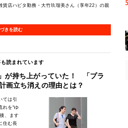
貨店ハビタ勤務・大竹玖瑠美さん（享年22）の親
づきを読む
事も読まれています
」が持ち上がっていた！ 「プラ
計画立ち消えの理由とは？
いては引
流れを“ゆ
今後、ます
に住む長