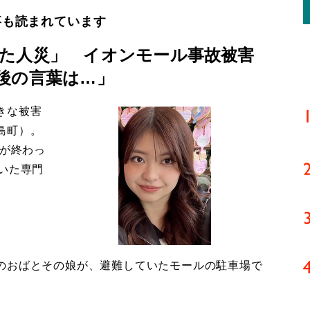
事も読まれています
た人災」 イオンモール事故被害
後の言葉は…」
きな被害
島町）。
導が終わっ
いた専門
のおばとその娘が、避難していたモールの駐車場で