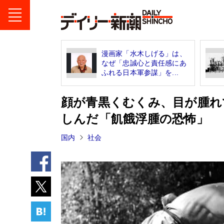
漫画家「水木しげる」は、
なぜ「忠誠心と責任感にあ
ふれる日本軍参謀」を...
顔が青黒くむくみ、目が腫れ
しんだ「飢餓浮腫の恐怖」
国内
社会