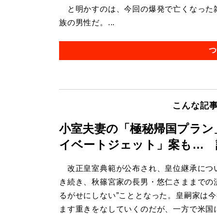
と明かすのは、今回の爆発で亡くなった雑
族の男性だ。...
つ
こんな記
小室夫妻の「極秘帰国プラン
イベートジェット」案も… 
改正皇室典範が公布され、皇位継承につ
き続き、秋篠宮家の長男・悠仁さままでの
るがせにしない”こととなった。皇嗣家は
ます重きをなしていくのだが、一方で米国