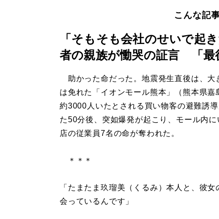
こんな記
「そもそも会社のせいで起き
者の親族が慟哭の証言 「最
助かった命だった。地震発生直後は、大
は免れた「イオンモール熊本」（熊本県嘉
約3000人いたとされる買い物客の避難誘
た50分後、突如爆発が起こり、モール内に
店の従業員7名の命が奪われた。
＊＊＊
「たまたま玖瑠美（くるみ）本人と、彼女
会っているんです」