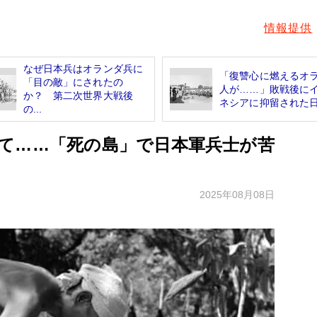
情報提供
なぜ日本兵はオランダ兵に
「復讐心に燃えるオ
「目の敵」にされたの
人が……」敗戦後に
か？ 第二次世界大戦後
ネシアに抑留された日.
の...
て……「死の島」で日本軍兵士が苦
2025年08月08日