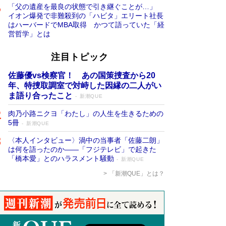
「父の遺産を最良の状態で引き継ぐことが…」
イオン爆発で非難殺到の「ハビタ」エリート社長
はハーバードでMBA取得 かつて語っていた「経
営哲学」とは
注目トピック
佐藤優vs検察官！ あの国策捜査から20
年、特捜取調室で対峙した因縁の二人がい
ま語り合ったこと
新潮QUE
肉乃小路ニクヨ「わたし」の人生を生きるための
5冊
新潮QUE
〈本人インタビュー〉渦中の当事者「佐藤二朗」
は何を語ったのか――「フジテレビ」で起きた
「橋本愛」とのハラスメント騒動
新潮QUE
「新潮QUE」とは？