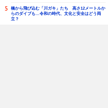
橋から飛び込む「川ガキ」たち 高さ12メートルか
らのダイブも…令和の時代、文化と安全はどう両
立？