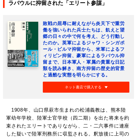
ラバウルに抑留された「エリート参謀」
敗戦の屈辱に耐えながら炎天下で重労
働を強いられた兵士たちは、飢えと望
郷の日々の中で何を考え、どう行動し
たのか。英軍によるジャワ・シンガポ
ール・ビルマ抑留から、米軍によるフ
ィリピン抑留、豪軍によるラバウル抑
留まで、日本軍人・軍属の貴重な日記
類を読み解き、南方抑留の歴史的背景
と過酷な実態を明らかにする。
ネット書店で購入する
1908年、山口県萩市生まれの松浦義教は、熊本陸
軍幼年学校、陸軍士官学校（四二期）を出た将来を約
束されたエリートでありながら、二・二六事件に連座
した疑いで陸軍刑務所に収監される。釈放後に上司の