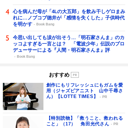
心を病んだ母が「4Lの大五郎」を飲み干しゲロまみ
れに…ノブコブ徳井が「感情を失くした」子供時代
を明かす
Book Bang
今思い出しても涙が出そう…「明石家さんま」のカ
ッコよすぎる一言とは？ 「電波少年」伝説のプロ
デューサーによる『人間・明石家さんま』評
Book Bang
おすすめ
創作にもリフレッシュにもガムを愛
用（ジャズピアニスト 山中千尋さ
ん）【LOTTE TIMES】
PR
【特別読物】「救うこと、救われる
こと」（17） 角田光代さん
PR