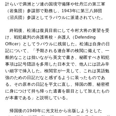
計らいで満洲とソ連の国境守備隊や牡丹江の第三軍
（岩集団）参謀部で勤務し、1943年に第三八師団
（沼兵団）参謀としてラバウルに派遣されていた。
終戦後、松浦は復員目前にして今村大将の要望を受
け、戦犯裁判の弁護将校・弁護人（Defending
Officer）としてラバウルに残留した。松浦は自身の日
記について、「予期される連合軍の検閲に備えて、一
般的なことは拙いながら英文で書き、秘匿すべき戦犯
事項は記号隠語を多用した日本文で、他人には読み辛
い細字で挿入した。検閲官が一見して、これは英語勉
強のための日記だなと感ずるように装ったものであ
る。その原本の日記を平文に直し、帰国の際、秘密裡
に身につけて持ち帰った遺書を眼目として加えたもの
が本書である」と説明している。
帰国後の1949年に光文社から出版しようとした