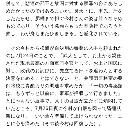
併せて、悲運の部下と故国に対する贖罪の姿にあらし
めたかったのではあるまいか。炎天下に、率先、汗を
したたらせ、肥桶まで担ぐ今村さんの姿は並々ならぬ
ものであり、そういう発願をもった菩薩行であろうと
察し、わが身もまたひきしまる」と感化されている。
その今村から松浦が自決用の毒薬の入手を頼まれた
のは7月24日のことで、「武人として、お上から親任
された現地最高の方面軍司令官として、お上と国民に
対し、敗戦のお詫びに、先立てる部下を追わんとする
決意を止めることはできない」と、弁護団医務室の薬
剤将校に青酸カリの調達を求めたが、「一切の毒薬類
は、もうずっと以前に、豪軍が押収して行きました」
とにべもない返事で、入手の目途が立たずに煩悶して
いたところ、7月26日夜に今村が自殺を図って昏睡状
態になり、「いい薬を準備して上げられなかった」こ
とに心を痛めた（その後今村は回復した）。