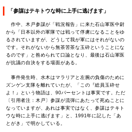
「参謀はテキトウな時に上手に逃げます」
作中、木戸参謀が「戦況報告」に来た石山軍医中尉
から「日本以外の軍隊では戦って俘虜になることをゆ
るされていますが、どうして我が軍にはそれがないの
です。それがないから無茶苦茶な玉砕ということにな
るのです」と咎められて口論となり、最後は石山軍医
が抗議の自決をする場面がある。
事件発生時、水木はマラリアと左腕の負傷のために
ズンゲン支隊を離れていたが、「この『総員玉砕せ
よ！』という物語は、90パーセントは事実です。ただ
〔引用者注：木戸〕参謀が流弾にあたって死ぬことに
なっていますが、あれは事実ではなく、参謀はテキト
ウな時に上手に逃げます」と、1991年に記した「あ
とがき」で明かしている。