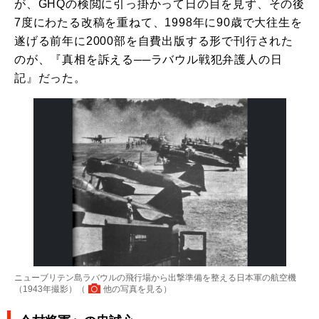
が、GHQの検閲に引っ掛かって日の目を見ず、その後
7度にわたる改稿を重ねて、1998年に90歳で大往生を
遂げる前年に2000部を自費出版する形で刊行された
のが、『真相を訴える──ラバウル戦犯弁護人の日
記』だった。
ニューブリテン島ラバウルの飛行場から出撃準備を整える日本軍の航空機
（1943年撮影）（
他の写真を見る
）