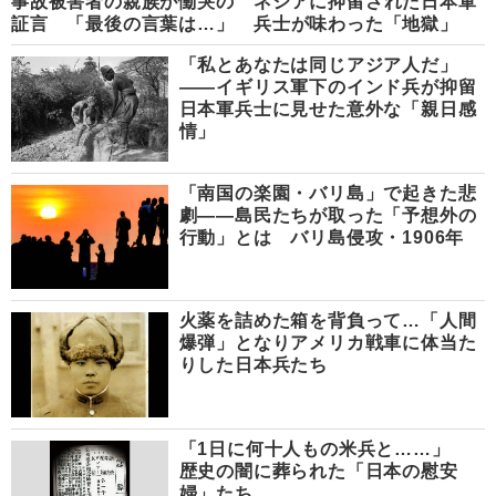
事故被害者の親族が慟哭の
ネシアに抑留された日本軍
証言 「最後の言葉は…」
兵士が味わった「地獄」
「私とあなたは同じアジア人だ」
――イギリス軍下のインド兵が抑留
日本軍兵士に見せた意外な「親日感
情」
「南国の楽園・バリ島」で起きた悲
劇――島民たちが取った「予想外の
行動」とは バリ島侵攻・1906年
火薬を詰めた箱を背負って…「人間
爆弾」となりアメリカ戦車に体当た
りした日本兵たち
「1日に何十人もの米兵と……」
歴史の闇に葬られた「日本の慰安
婦」たち