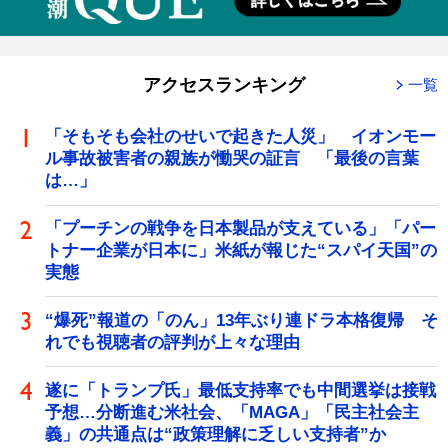
アクセスランキング
一覧
「そもそも会社のせいで起きた人災」 イオンモー
ル事故被害者の親族が慟哭の証言 「最後の言葉
は…」
「プーチンの戦争を日本製品が支えている」「パー
トナー企業が日本に」米紙が報じた“スパイ天国”の
実態
“爆死”報道の「のん」13年ぶり連ドラ本格復帰 そ
れでも視聴者の評判が上々な理由
遂に「トランプ氏」最低支持率でも中間選挙は接戦
予想…分断進む米社会、「MAGA」「民主社会主
義」の共通点は“政策理解に乏しい支持者”か