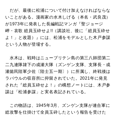
だが、最後に松浦について付け加えなければならな
いことがある。漫画家の水木しげる（本名・武良茂）
が1973年に発表した長編戦記マンガ『聖ジョージ
岬・哀歌 総員玉砕せよ!!（講談社、後に「総員玉砕せ
よ！」と改題）』には、松浦をモデルとした木戸参謀
という人物が登場する。
水木は、戦時はニューブリテン島の第三八師団第二
二九連隊隷下の成瀬大隊（ズンゲン支隊、支隊長・成
瀬懿民陸軍少佐〔陸士五一期〕）に所属し、終戦後は
ラバウルの収容所に抑留されていた。2021年に発見
された『総員玉砕せよ！』の構想ノートには、木戸参
謀は「松浦参謀」と実名表記されている。
この物語は、1945年3月、ズンゲン支隊が連合軍に
総攻撃を仕掛けて全員玉砕したという報告を受けた