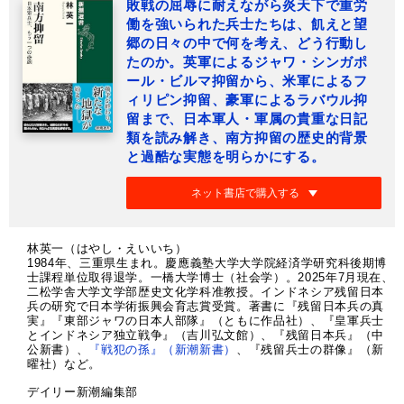
敗戦の屈辱に耐えながら炎天下で重労
働を強いられた兵士たちは、飢えと望
郷の日々の中で何を考え、どう行動し
たのか。英軍によるジャワ・シンガポ
ール・ビルマ抑留から、米軍によるフ
ィリピン抑留、豪軍によるラバウル抑
留まで、日本軍人・軍属の貴重な日記
類を読み解き、南方抑留の歴史的背景
と過酷な実態を明らかにする。
ネット書店で購入する
林英一（はやし・えいいち）
1984年、三重県生まれ。慶應義塾大学大学院経済学研究科後期博
士課程単位取得退学。一橋大学博士（社会学）。2025年7月現在、
二松学舎大学文学部歴史文化学科准教授。インドネシア残留日本
兵の研究で日本学術振興会育志賞受賞。著書に『残留日本兵の真
実』『東部ジャワの日本人部隊』（ともに作品社）、『皇軍兵士
とインドネシア独立戦争』（吉川弘文館）、『残留日本兵』（中
公新書）、
『戦犯の孫』（新潮新書）
、『残留兵士の群像』（新
曜社）など。
デイリー新潮編集部