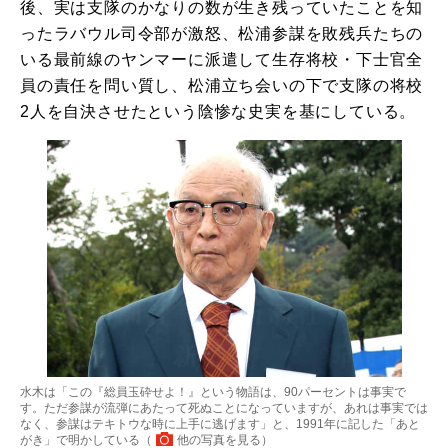
後、実は支隊のかなりの数が生き残っていたことを知
ったラバウル司令部が激怒、松浦参謀を敗残兵たちの
いる最前線のヤンマーに派遣して生存将校・下士官全
員の責任を問い質し、松浦立ち会いの下で支隊の将校
2人を自決させたという陰惨な史実を基にしている。
水木は「この『総員玉砕せよ！』という物語は、90パーセントは事実で
す。ただ参謀が流弾にあたって死ぬことになっていますが、あれは事実では
なく、参謀はテキトウな時に上手に逃げます」と、1991年に記した「あと
がき」で明かしている（
他の写真を見る
）