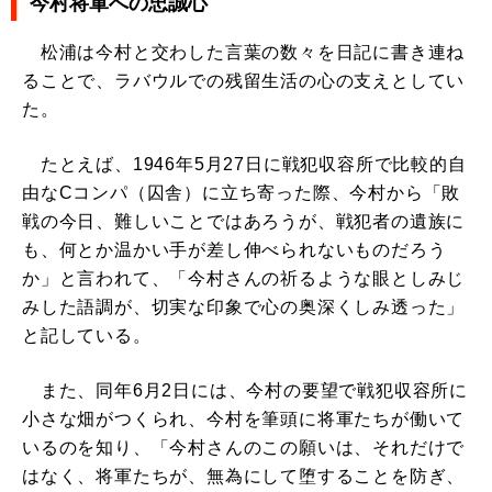
今村将軍への忠誠心
松浦は今村と交わした言葉の数々を日記に書き連ね
ることで、ラバウルでの残留生活の心の支えとしてい
た。
たとえば、1946年5月27日に戦犯収容所で比較的自
由なCコンパ（囚舎）に立ち寄った際、今村から「敗
戦の今日、難しいことではあろうが、戦犯者の遺族に
も、何とか温かい手が差し伸べられないものだろう
か」と言われて、「今村さんの祈るような眼としみじ
みした語調が、切実な印象で心の奥深くしみ透った」
と記している。
また、同年6月2日には、今村の要望で戦犯収容所に
小さな畑がつくられ、今村を筆頭に将軍たちが働いて
いるのを知り、「今村さんのこの願いは、それだけで
はなく、将軍たちが、無為にして堕することを防ぎ、