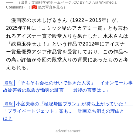
―― （出典：文部科学省ホームページ, CC BY 4.0 , via Wikimedia
Commons）（
他の写真を見る
）
漫画家の水木しげるさん（1922～2015年）が、
2025年7月に「コミック界のアカデミー賞」とも言わ
れるアイズナー賞で殿堂入りを果たした。水木さんは
『総員玉砕せよ！』という作品で2012年にアイズナ
ー賞最優秀アジア作品賞を受賞しており、この作品へ
の高い評価が今回の殿堂入りの背景にあったものと考
えられる。
「そもそも会社のせいで起きた人災」 イオンモール事
速報
故被害者の親族が慟哭の証言 「最後の言葉は…」
小室夫妻の「極秘帰国プラン」が持ち上がっていた！
速報
「プライベートジェット」案も… 計画立ち消えの理由と
は？
advertisement