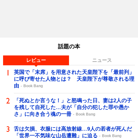
話題の本
レビュー
ニュース
英国で「末席」を用意された天皇陛下を「最前列」
に呼び寄せた人物とは？ 天皇陛下が尊敬される理
由
Book Bang
「死ぬとか言うな！」と怒鳴った日、妻は2人の子
を残して自死した…夫が「自分の犯した罪や愚か
さ」に向き合う魂の一冊
Book Bang
舌は欠損、衣服には高放射線…9人の若者が死んだ
「世界一不気味な山岳遭難」に迫る
Book Bang