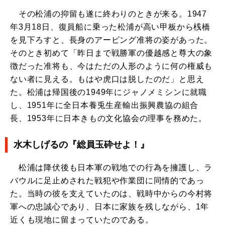
その松浦の抑留も遂に終わりのときが来る。1947
年3月18日、復員船に乗った松浦が高い甲板から桟橋
を見下ろすと、長身のアービング准将の姿があった。
そのとき初めて「昨日まで戦勝軍の優越感と尊大の象
徴だった准将も、今はただの人形のように何の権威も
ない者に見える。もはや虎口は脱したのだ」と思え
た。松浦は帰国後の1949年にジャノメミシンに就職
し、1951年に全日本養兎生産輸出振興農協の組合
長、1953年に日本きもの文化協会の理事を務めた。
水木しげるの『総員玉砕せよ！』
松浦は降伏後も日本軍の戦地での行為を擁護し、ラ
バウルに足止めされた戦犯や作業団に同情的であっ
た。当時の彼を支えていたのは、戦時中からの今村将
軍への忠誠心であり、日本に家族を残しながら、1年
近くも現地に留まっていたのである。