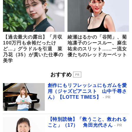
【過去最大の露出】「月収
綾瀬はるかの「谷間」、菊
100万円も余裕だったけ
地凛子のシースルー、麻生
ど…」グラドルを引退 菜
祐未のスリット……一流女
乃花（35）が貫いた仕事の
優たちのレッドカーペット
美学
おすすめ
創作にもリフレッシュにもガムを愛
用（ジャズピアニスト 山中千尋さ
ん）【LOTTE TIMES】
PR
【特別読物】「救うこと、救われる
こと」（17） 角田光代さん
PR