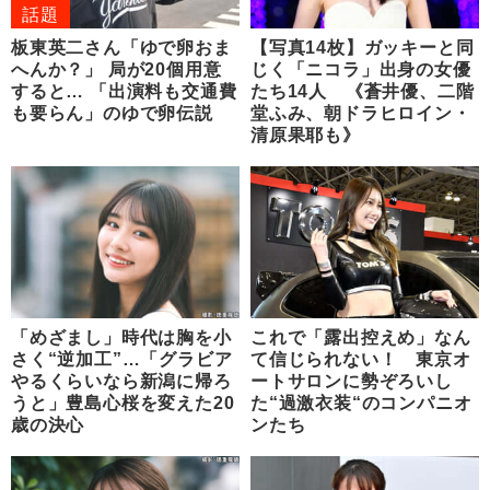
話題
板東英二さん「ゆで卵おま
【写真14枚】ガッキーと同
へんか？」 局が20個用意
じく「ニコラ」出身の女優
すると… 「出演料も交通費
たち14人 《蒼井優、二階
も要らん」のゆで卵伝説
堂ふみ、朝ドラヒロイン・
清原果耶も》
「めざまし」時代は胸を小
これで「露出控えめ」なん
さく“逆加工”…「グラビア
て信じられない！ 東京オ
やるくらいなら新潟に帰ろ
ートサロンに勢ぞろいし
うと」豊島心桜を変えた20
た“過激衣装“のコンパニオ
歳の決心
ンたち