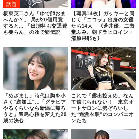
話題
板東英二さん「ゆで卵おま
【写真14枚】ガッキーと同
へんか？」 局が20個用意
じく「ニコラ」出身の女優
すると… 「出演料も交通費
たち14人 《蒼井優、二階
も要らん」のゆで卵伝説
堂ふみ、朝ドラヒロイン・
清原果耶も》
「めざまし」時代は胸を小
これで「露出控えめ」なん
さく“逆加工”…「グラビア
て信じられない！ 東京オ
やるくらいなら新潟に帰ろ
ートサロンに勢ぞろいし
うと」豊島心桜を変えた20
た“過激衣装“のコンパニオ
歳の決心
ンたち