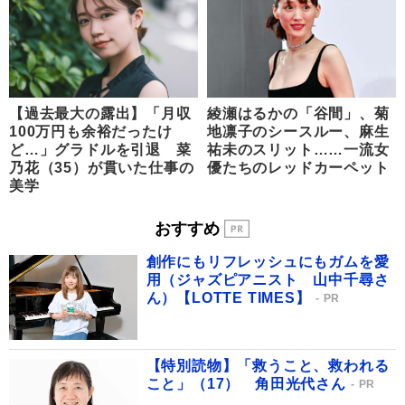
【過去最大の露出】「月収
綾瀬はるかの「谷間」、菊
100万円も余裕だったけ
地凛子のシースルー、麻生
ど…」グラドルを引退 菜
祐未のスリット……一流女
乃花（35）が貫いた仕事の
優たちのレッドカーペット
美学
おすすめ
創作にもリフレッシュにもガムを愛
用（ジャズピアニスト 山中千尋さ
ん）【LOTTE TIMES】
PR
【特別読物】「救うこと、救われる
こと」（17） 角田光代さん
PR