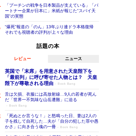
「プーチンの戦争を日本製品が支えている」「パ
ートナー企業が日本に」米紙が報じた“スパイ天
国”の実態
“爆死”報道の「のん」13年ぶり連ドラ本格復帰
それでも視聴者の評判が上々な理由
話題の本
レビュー
ニュース
英国で「末席」を用意された天皇陛下を
「最前列」に呼び寄せた人物とは？ 天皇
陛下が尊敬される理由
Book Bang
舌は欠損、衣服には高放射線…9人の若者が死ん
だ「世界一不気味な山岳遭難」に迫る
Book Bang
「死ぬとか言うな！」と怒鳴った日、妻は2人の
子を残して自死した…夫が「自分の犯した罪や愚
かさ」に向き合う魂の一冊
Book Bang