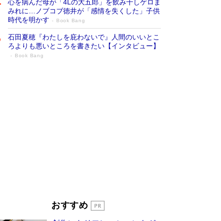
心を病んだ母が「4Lの大五郎」を飲み干しゲロま
みれに…ノブコブ徳井が「感情を失くした」子供
時代を明かす
Book Bang
石田夏穂『わたしを庇わないで』人間のいいとこ
ろよりも悪いところを書きたい【インタビュー】
Book Bang
「叱って伸びるやつは、褒めたらもっと伸
びる」俳優・高嶋政伸が家族に教わっ
た“人を育てるコツ”…芸への考え方を明か
す
Book Bang
「『火垂るの墓』は、大嘘である」原作者が抱き
続けた“自責の念”とは…「自己憐憫は描きたくな
い」監督が徹底的にこだわったこと（後編） #
戦争の記憶
Book Bang
美輪明宏 晩年の回答を集めた『ほほえんで生き
るための人生相談』がランクイン［エンターテイ
メントベストセラー］
Book Bang
「宇宙兄弟」最終46巻がベストセラー1位 宇宙
おすすめ
開発への関心を押し上げた18年の物語に幕 特装
版には「宇宙で描かれたマンガ」も収録