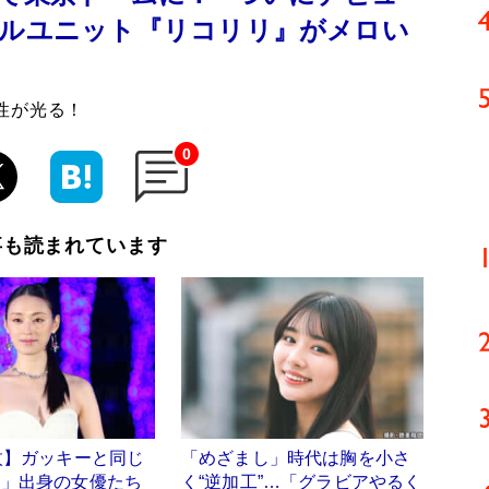
ドルユニット『リコリリ』がメロい
性が光る！
0
事も読まれています
枚】ガッキーと同じ
「めざまし」時代は胸を小さ
ラ」出身の女優たち
く“逆加工”…「グラビアやるく