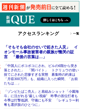
アクセスランキング
一覧
「そもそも会社のせいで起きた人災」 イ
オンモール事故被害者の親族が慟哭の証
言 「最後の言葉は…」
「中国人にボコボコにされ、ビルの6階から突き
落とされた」 「闇バイト」 トクリュウの使い
捨てにされた悲惨すぎる実態 募集時の約束は
「月収300万円」も、組織に入った瞬間、「お前
たちは…」
「ゾンビたばこ売人」と肩組みショット「小園海
斗」に注がれる“厳しい視線” 昨季の首位打者も
今季は打撃低調、守備にも不安 「レギュラー剥
奪も選択肢のひとつに」