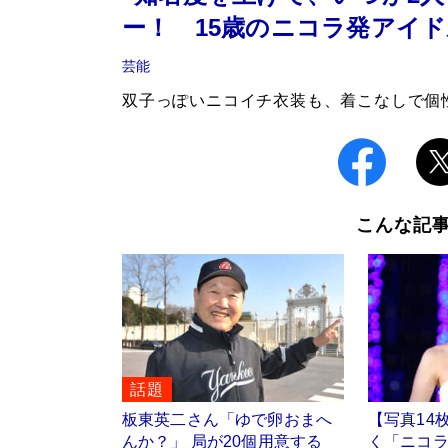
ー！ 15歳のニコラ発アイ
芸能
双子っぽいニコイチ衣装も、着こなしで個
こんな記
話題
板東英二さん「ゆで卵おまへ
【写真14
んか？」 局が20個用意する
く「ニコ