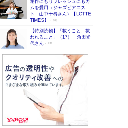
創作にもリフレッシュにもガ
Book Bang
ムを愛用（ジャズピアニス
友近氏、絶賛！ 鎌倉を舞台に、孤独を抱えた
ト 山中千尋さん）【LOTTE
人々が新たな一歩を踏み出す連作短篇集『海のほ
TIMES】
PR
とりのプラネット』試し読み
Book Bang
【特別読物】「救うこと、救
われること」（17） 角田光
代さん
PR