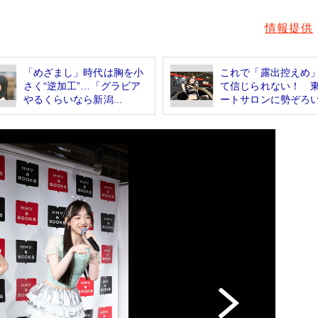
情報提供
「めざまし」時代は胸を小
これで「露出控えめ
さく“逆加工”…「グラビア
て信じられない！ 
やるくらいなら新潟...
ートサロンに勢ぞろい.