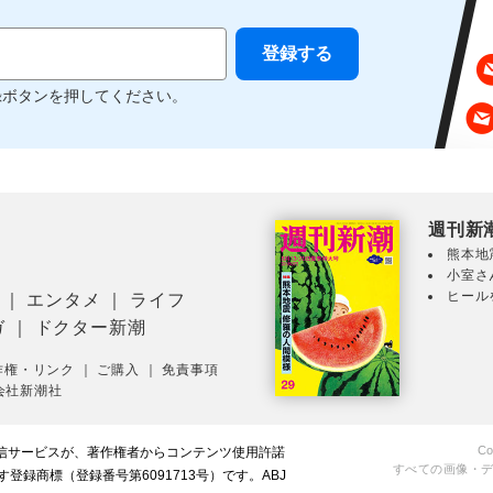
録ボタンを押してください。
週刊新
熊本地
小室さ
ヒール
｜
エンタメ
｜
ライフ
ガ
｜
ドクター新潮
作権・リンク
｜
ご購入
｜
免責事項
会社新潮社
Co
配信サービスが、著作権者からコンテンツ使用許諾
すべての画像・
録商標（登録番号第6091713号）です。ABJ