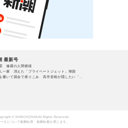
潮 最新号
震 修羅の人間模様
ん一家 消えた「プライベートジェット」帰国
を履いて国会で座りこみ 高市首相が隠したい「...
pyright © SHINCHOSHA All Rights Reserved.
データについて無断転用・無断転載を禁じます。