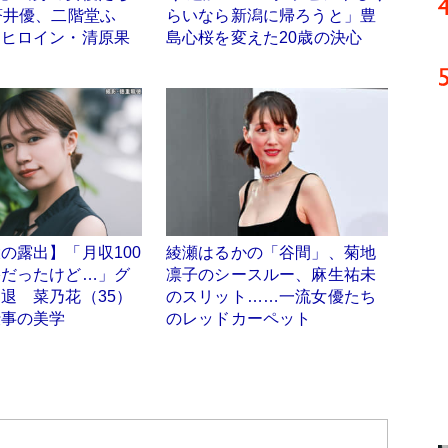
蒼井優、二階堂ふ
らいなら新潟に帰ろうと」豊
ラヒロイン・清原果
島心桜を変えた20歳の決心
の露出】「月収100
綾瀬はるかの「谷間」、菊地
裕だったけど…」グ
凛子のシースルー、麻生祐未
退 菜乃花（35）
のスリット……一流女優たち
仕事の美学
のレッドカーペット