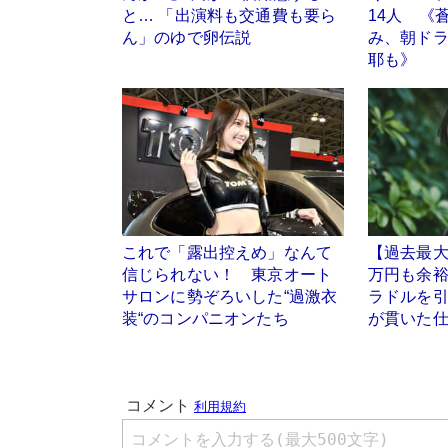
と… 「出演料も交通費も要ら
14人 《
ん」のゆで卵伝説
み、朝ド
耶も》
これで「露出控えめ」なんて
【過去最大
信じられない！ 東京オート
万円も余
サロンに勢ぞろいした“過激衣
ラドルを引
装“のコンパニオンたち
が貫いた