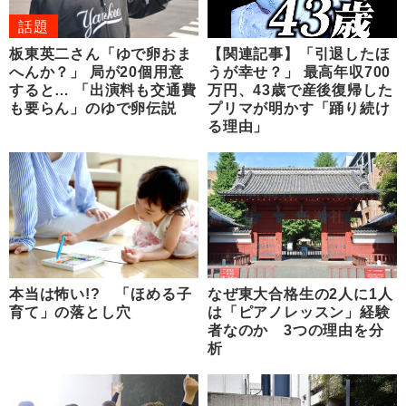
話題
板東英二さん「ゆで卵おま
【関連記事】「引退したほ
へんか？」 局が20個用意
うが幸せ？」 最高年収700
すると… 「出演料も交通費
万円、43歳で産後復帰した
も要らん」のゆで卵伝説
プリマが明かす「踊り続け
る理由」
本当は怖い!? 「ほめる子
なぜ東大合格生の2人に1人
育て」の落とし穴
は「ピアノレッスン」経験
者なのか 3つの理由を分
析