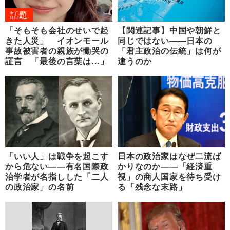
話題
「そもそも会社のせいで起
【関連記事】中国や朝鮮と
きた人災」 イオンモール
同じではない――日本の
事故被害者の親族が慟哭の
「君主政治の伝統」は何が
証言 「最後の言葉は…」
違うのか
「いい人」は戦争を起こす
日本の政治家はなぜ二流ば
から危ない――有名国際政
かりなのか――「経済重
治学者が名指しした「二人
視」の商人国家を待ち受け
の政治家」の名前
る「残念な末路」