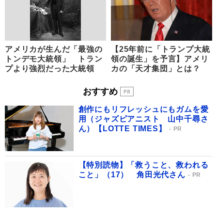
アメリカが生んだ「最強の
【25年前に「トランプ大統
トンデモ大統領」 トラン
領の誕生」を予言】アメリ
プより強烈だった大統領
カの「天才集団」とは？
おすすめ
創作にもリフレッシュにもガムを愛
用（ジャズピアニスト 山中千尋さ
ん）【LOTTE TIMES】
PR
【特別読物】「救うこと、救われる
こと」（17） 角田光代さん
PR