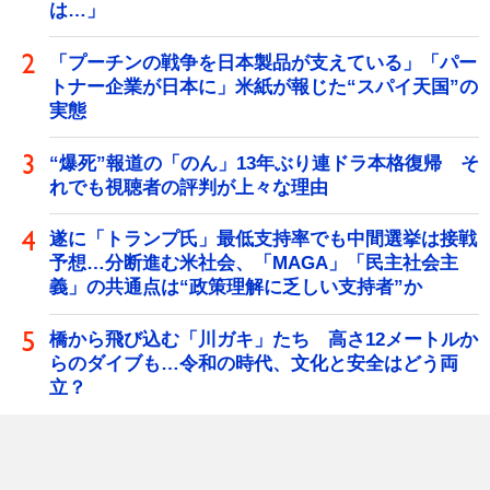
は…」
「プーチンの戦争を日本製品が支えている」「パー
トナー企業が日本に」米紙が報じた“スパイ天国”の
実態
“爆死”報道の「のん」13年ぶり連ドラ本格復帰 そ
れでも視聴者の評判が上々な理由
遂に「トランプ氏」最低支持率でも中間選挙は接戦
予想…分断進む米社会、「MAGA」「民主社会主
義」の共通点は“政策理解に乏しい支持者”か
橋から飛び込む「川ガキ」たち 高さ12メートルか
らのダイブも…令和の時代、文化と安全はどう両
立？