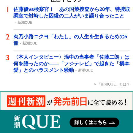
佐藤優vs検察官！ あの国策捜査から20年、特捜取
調室で対峙した因縁の二人がいま語り合ったこと
新潮QUE
肉乃小路ニクヨ「わたし」の人生を生きるための5
冊
新潮QUE
〈本人インタビュー〉渦中の当事者「佐藤二朗」は
何を語ったのか――「フジテレビ」で起きた「橋本
愛」とのハラスメント騒動
新潮QUE
「新潮QUE」とは？