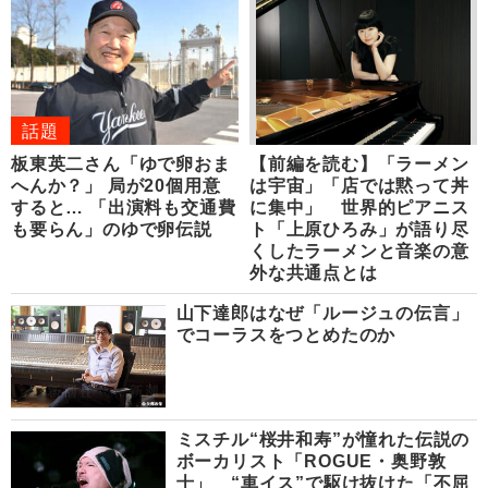
話題
板東英二さん「ゆで卵おま
【前編を読む】「ラーメン
へんか？」 局が20個用意
は宇宙」「店では黙って丼
すると… 「出演料も交通費
に集中」 世界的ピアニス
も要らん」のゆで卵伝説
ト「上原ひろみ」が語り尽
くしたラーメンと音楽の意
外な共通点とは
山下達郎はなぜ「ルージュの伝言」
でコーラスをつとめたのか
ミスチル“桜井和寿”が憧れた伝説の
ボーカリスト「ROGUE・奥野敦
士」 “車イス”で駆け抜けた「不屈