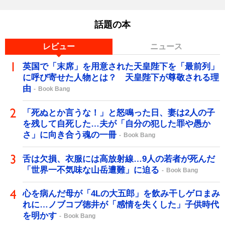
話題の本
レビュー
ニュース
英国で「末席」を用意された天皇陛下を「最前列」
に呼び寄せた人物とは？ 天皇陛下が尊敬される理
由
Book Bang
「死ぬとか言うな！」と怒鳴った日、妻は2人の子
を残して自死した…夫が「自分の犯した罪や愚か
さ」に向き合う魂の一冊
Book Bang
舌は欠損、衣服には高放射線…9人の若者が死んだ
「世界一不気味な山岳遭難」に迫る
Book Bang
心を病んだ母が「4Lの大五郎」を飲み干しゲロまみ
れに…ノブコブ徳井が「感情を失くした」子供時代
を明かす
Book Bang