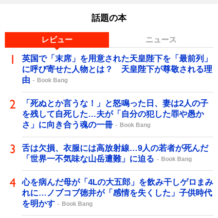
話題の本
レビュー
ニュース
英国で「末席」を用意された天皇陛下を「最前列」
に呼び寄せた人物とは？ 天皇陛下が尊敬される理
由
Book Bang
「死ぬとか言うな！」と怒鳴った日、妻は2人の子
を残して自死した…夫が「自分の犯した罪や愚か
さ」に向き合う魂の一冊
Book Bang
舌は欠損、衣服には高放射線…9人の若者が死んだ
「世界一不気味な山岳遭難」に迫る
Book Bang
心を病んだ母が「4Lの大五郎」を飲み干しゲロまみ
れに…ノブコブ徳井が「感情を失くした」子供時代
を明かす
Book Bang