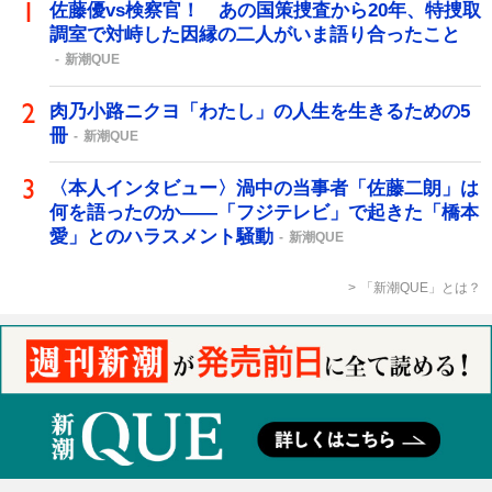
佐藤優vs検察官！ あの国策捜査から20年、特捜取
調室で対峙した因縁の二人がいま語り合ったこと
新潮QUE
肉乃小路ニクヨ「わたし」の人生を生きるための5
冊
新潮QUE
〈本人インタビュー〉渦中の当事者「佐藤二朗」は
何を語ったのか――「フジテレビ」で起きた「橋本
愛」とのハラスメント騒動
新潮QUE
「新潮QUE」とは？