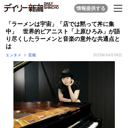
情報提供する
「ラーメンは宇宙」「店では黙って丼に集
中」 世界的ピアニスト「上原ひろみ」が語
り尽くしたラーメンと音楽の意外な共通点と
は
エンタメ
芸能
2025年04月06日