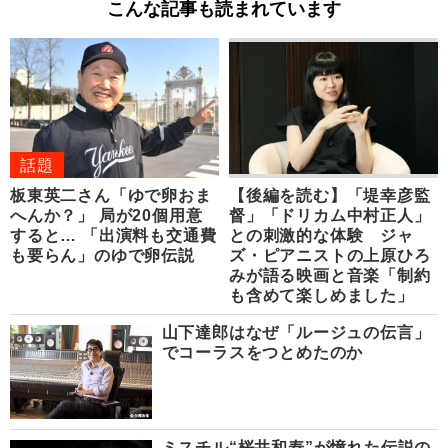
こんな記事も読まれています
話題
板東英二さん「ゆで卵おま
【後編を読む】「堤幸彦監
へんか？」 局が20個用意
督」「ドリカム中村正人」
すると… 「出演料も交通費
との刺激的な体験 ジャ
も要らん」のゆで卵伝説
ズ・ピアニストの上原ひろ
みが語る映画と音楽「制約
も含めて楽しめました」
山下達郎はなぜ「ルージュの伝言」
でコーラスをつとめたのか
ミスチル“桜井和寿”が憧れた伝説の