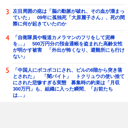
左目周囲の痣は「脳の動脈が破れ、その血が溜まっ
ていた」 09年に孤独死「大原麗子さん」、死の間
際に何が起きていたのか
「自衛隊員や報道カメラマンのフリをして泥棒
を…」 500万円分の預金通帳を盗まれた高齢女性
が明かす被害 「外出が怖くなり、避難所にも行け
ない」
「中国人にボコボコにされ、ビルの6階から突き落
とされた」 「闇バイト」 トクリュウの使い捨て
にされた悲惨すぎる実態 募集時の約束は「月収
300万円」も、組織に入った瞬間、「お前たち
は…」