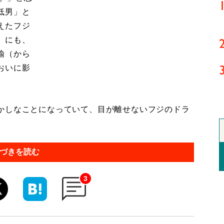
低男」と
えたフジ
」にも、
揄（から
おいに影
かしなことになっていて、目が離せないフジのドラ
づきを読む
3