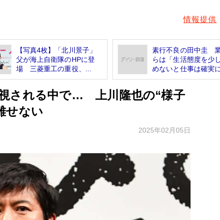
情報提供
【写真4枚】「北川景子」
素行不良の田中圭 
父が海上自衛隊のHPに登
らは「生活態度を少
場 三菱重工の重役、...
めないと仕事は確実に.
視される中で… 上川隆也の“様子
離せない
2025年02月05日