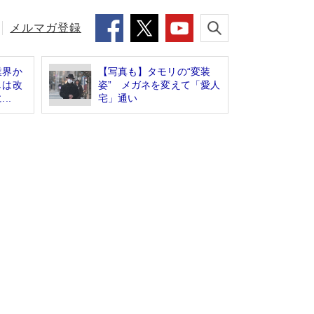
メルマガ登録
業界か
【写真も】タモリの“変装
しは改
姿” メガネを変えて「愛人
..
宅」通い