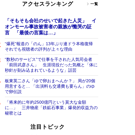
アクセスランキング
一覧
「そもそも会社のせいで起きた人災」 イ
オンモール事故被害者の親族が慟哭の証
言 「最後の言葉は…」
“爆死”報道の「のん」13年ぶり連ドラ本格復帰
それでも視聴者の評判が上々な理由
“数秒のサービス”で仕事を干された人気司会者
「前田武彦さん」 生涯現役だった気概と「体に
秒針が刻み込まれているような」話芸
板東英二さん「ゆで卵おまへんか？」 局が20個
用意すると… 「出演料も交通費も要らん」のゆ
で卵伝説
「将来的に年約2500億円という莫大な金額
に…」 三井物産「鉄鉱石事業」爆発的収益力の
秘密とは
注目トピック