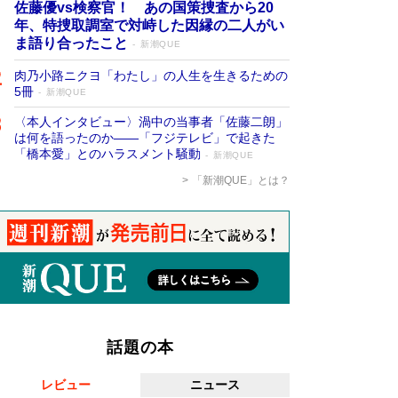
佐藤優vs検察官！ あの国策捜査から20
年、特捜取調室で対峙した因縁の二人がい
ま語り合ったこと
新潮QUE
肉乃小路ニクヨ「わたし」の人生を生きるための
5冊
新潮QUE
〈本人インタビュー〉渦中の当事者「佐藤二朗」
は何を語ったのか――「フジテレビ」で起きた
「橋本愛」とのハラスメント騒動
新潮QUE
「新潮QUE」とは？
話題の本
レビュー
ニュース