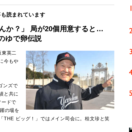
事も読まれています
んか？」 局が20個用意すると…
のゆで卵伝説
板東英二
に今もや
ゴンズで
績と共に
ソードで
活躍の場を
「THE ビッグ！」ではメイン司会に。桂文珍と笑