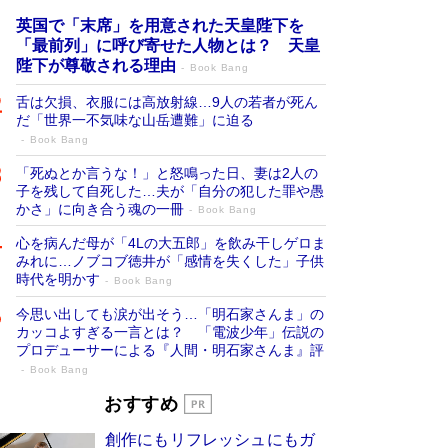
英国で「末席」を用意された天皇陛下を
「最前列」に呼び寄せた人物とは？ 天皇
陛下が尊敬される理由
Book Bang
舌は欠損、衣服には高放射線…9人の若者が死ん
だ「世界一不気味な山岳遭難」に迫る
Book Bang
「死ぬとか言うな！」と怒鳴った日、妻は2人の
子を残して自死した…夫が「自分の犯した罪や愚
かさ」に向き合う魂の一冊
Book Bang
心を病んだ母が「4Lの大五郎」を飲み干しゲロま
みれに…ノブコブ徳井が「感情を失くした」子供
時代を明かす
Book Bang
今思い出しても涙が出そう…「明石家さんま」の
カッコよすぎる一言とは？ 「電波少年」伝説の
プロデューサーによる『人間・明石家さんま』評
Book Bang
「宇宙兄弟」最終46巻がベストセラー1
おすすめ
位 宇宙開発への関心を押し上げた18年の
創作にもリフレッシュにもガ
物語に幕 特装版には「宇宙で描かれたマ