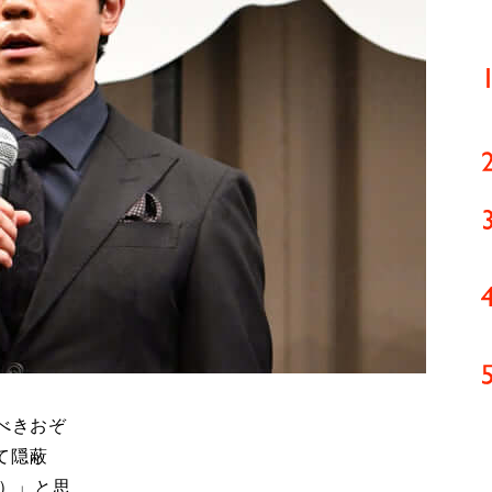
べきおぞ
て隠蔽
e）」と思