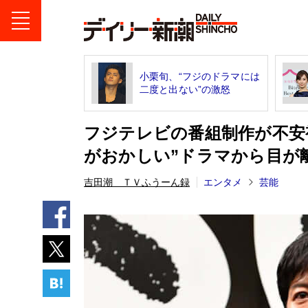
小栗旬、“フジのドラマには
二度と出ない”の激怒
フジテレビの番組制作が不安
がおかしい”ドラマから目が
吉田潮 ＴＶふうーん録
エンタメ
芸能