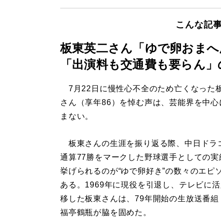
こんな記
板東英二さん「ゆで卵おまへ
「出演料も交通費も要らん」
7月22日に慢性心不全のため亡くなった
さん（享年86）を悼む声は、芸能界を中心
まない。
板東さんの生涯を振り返る際、中日ドラ
通算77勝をマークした野球選手としての実
挙げられるのが“ゆで卵好き”の数々のエピ
ある。1969年に現役を引退し、テレビに
移した板東さんは、79年開始の生放送番組
福亭鶴瓶が脇を固めた。