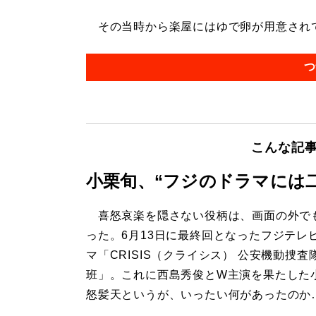
その当時から楽屋にはゆで卵が用意されてい
つ
こんな記
小栗旬、“フジのドラマには
喜怒哀楽を隠さない役柄は、画面の外で
った。6月13日に最終回となったフジテレ
マ「CRISIS（クライシス） 公安機動捜査
班」。これに西島秀俊とW主演を果たした
怒髪天というが、いったい何があったのか