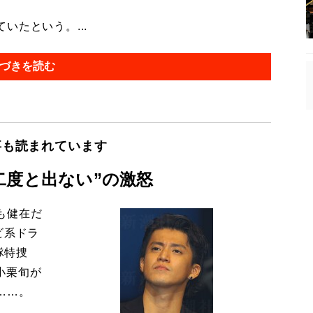
たという。...
づきを読む
事も読まれています
二度と出ない”の激怒
も健在だ
ビ系ドラ
隊特捜
小栗旬が
……。