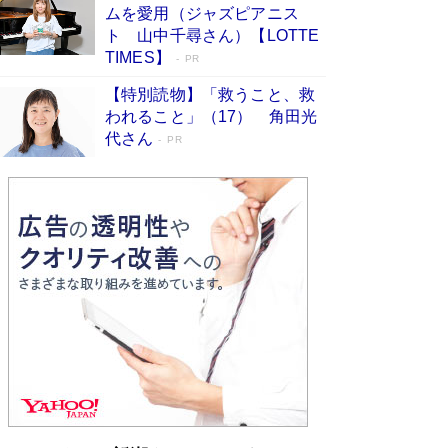
ムを愛用（ジャズピアニス
ンガ」も収録
Book Bang
ト 山中千尋さん）【LOTTE
美輪明宏 晩年の回答を集めた『ほほえんで生き
TIMES】
PR
るための人生相談』がランクイン［エンターテイ
メントベストセラー］
Book Bang
【特別読物】「救うこと、救
われること」（17） 角田光
「『火垂るの墓』は、大嘘である」原作者が抱き
代さん
続けた“自責の念”とは…「自己憐憫は描きたくな
PR
い」監督が徹底的にこだわったこと（後編） #
戦争の記憶
Book Bang
皇室はなぜ世界から尊敬されているのか？ 「天
皇陛下はお元気でおられるか」がサウジ国王の第
一声になる理由
Book Bang
東野圭吾、伊坂幸太郎の人気シリーズ最新作どち
らも文庫化 映画化された直木賞受賞作もランク
イン［文庫ベストセラー］
Book Bang