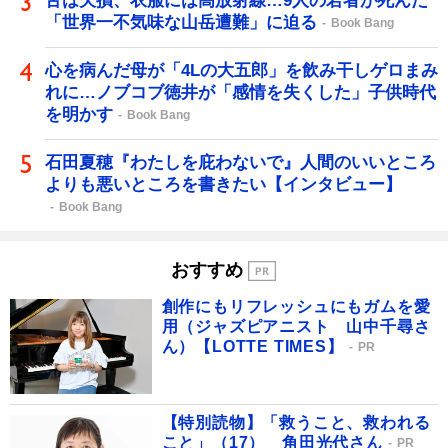
舌は欠損、衣服には高放射線…9人の若者が死んだ
「世界一不気味な山岳遭難」に迫る
Book Bang
心を病んだ母が「4Lの大五郎」を飲み干しゲロまみ
れに…ノブコブ徳井が「感情を失くした」子供時代
を明かす
Book Bang
石田夏穂『わたしを庇わないで』人間のいいところ
よりも悪いところを書きたい【インタビュー】
Book Bang
おすすめ
創作にもリフレッシュにもガムを愛
用（ジャズピアニスト 山中千尋さ
ん）【LOTTE TIMES】
PR
【特別読物】「救うこと、救われる
こと」（17） 角田光代さん
PR