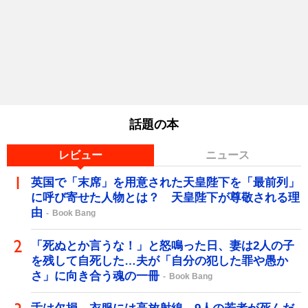
話題の本
レビュー
ニュース
英国で「末席」を用意された天皇陛下を「最前列」
に呼び寄せた人物とは？ 天皇陛下が尊敬される理
由
Book Bang
「死ぬとか言うな！」と怒鳴った日、妻は2人の子
を残して自死した…夫が「自分の犯した罪や愚か
さ」に向き合う魂の一冊
Book Bang