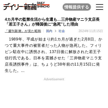
情報提供する
4カ月半の監禁生活から生還も…三井物産マニラ支店長
「若王子さん」が帰国後に“急死”した理由
「週刊新潮」が見た昭和
国内
社会
2024年11月15日
1989年、平成が始まり約1カ月が過ぎた2月8日、か
つて重大事件の被害者だった人物が急死した。フィリ
ピン駐在中に誘拐され、137日後に解放された若王子
信行氏である。日本を震撼させた「三井物産マニラ支
店長誘拐事件」は、ちょうど38年前の11月15日に発
生した。...
Advertisement