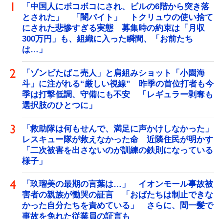
「中国人にボコボコにされ、ビルの6階から突き落
とされた」 「闇バイト」 トクリュウの使い捨て
にされた悲惨すぎる実態 募集時の約束は「月収
300万円」も、組織に入った瞬間、「お前たち
は…」
「ゾンビたばこ売人」と肩組みショット「小園海
斗」に注がれる“厳しい視線” 昨季の首位打者も今
季は打撃低調、守備にも不安 「レギュラー剥奪も
選択肢のひとつに」
「救助隊は何もせんで、満足に声かけしなかった」
レスキュー隊が救えなかった命 近隣住民が明かす
「二次被害を出さないのが訓練の鉄則になっている
様子」
「玖瑠美の最期の言葉は…」 イオンモール事故被
害者の親族が慟哭の証言 「おばたちは制止できな
かった自分たちを責めている」 さらに、間一髪で
事故を免れた従業員の証言も