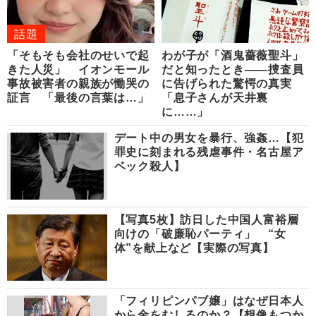
話題
「そもそも会社のせいで起
わが子が「酒鬼薔薇聖斗」
きた人災」 イオンモール
だと知ったとき――捜査員
事故被害者の親族が慟哭の
に告げられた驚愕の真実
証言 「最後の言葉は…」
「息子さんが天井裏
に……」
デート中の男女を暴行、強姦…【犯
罪史に刻まれる残虐事件・名古屋ア
ベック殺人】
【写真5枚】訪日した中国人富裕層
向けの「破廉恥パーティ」 “女
体”を献上など【実際の写真】
「フィリピンパブ嬢」はなぜ日本人
から金をむしるのか？【想像もつか